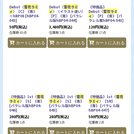
Debut〈
雪花ラミ
Debut〈
雪花ラミ
《特価品》
ィ
〉【C】《青》
ィ
〉（イラスト違い）
Debut〈
雪花ラミ
※hBP06
[
hBP04-
【P】《青》
[
パラレ
ィ
〉【P】《青》
[
パ
043
]
ル版hBP04-044
]
ラレル案hBP04-043
]
50
円
(税込)
3,480
円
(税込)
120
円
(税込)
在庫数 63点
在庫数 3点
在庫数 17点
カートに入れる
カートに入れる
カートに入れる
《特価品》1st〈
雪花
《特価品》1st〈
雪花
《特価品》1st〈
雪花
ラミィ
〉【S】《青》
ラミィ
〉【S】《青》
ラミィ
〉【SR】
[
パラレル版hBP04-
[
パラレル版hBP04-
《青》
[
パラレル版
046
]
045
]
hBP04-047
]
280
円
(税込)
280
円
(税込)
580
円
(税込)
在庫数 1点
在庫数 3点
在庫数 2点
カートに入れる
カートに入れる
カートに入れる