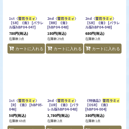
1st〈
雪花ラミィ
〉
2nd〈
雪花ラミィ
〉
2nd〈
雪花ラミィ
〉
【SR】《青》
[
パラレ
【RR】《青》
【SR】《青》
[
パラレ
ル版hBP04-047
]
[
hBP04-048
]
ル版hBP04-048
]
780
円
(税込)
180
円
(税込)
680
円
(税込)
在庫数 3点
在庫数 29点
在庫数 2点
カートに入れる
カートに入れる
カートに入れる
1st〈
雪花ラミィ
〉
2nd〈
雪花ラミィ
〉
《特価品》
雪花ラミィ
【R】《青》
[
hBP05-
【UR】《青》
[
パラ
【OSR】《青》
046
]
レル版hBP04-048
]
[
hBP04-004
]
50
円
(税込)
3,780
円
(税込)
380
円
(税込)
在庫数 69点
在庫数 2点
在庫数 1点