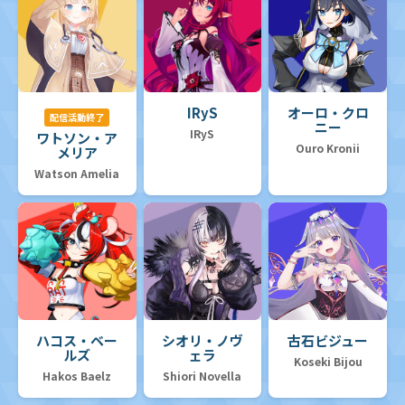
IRyS
オーロ・クロ
配信活動終了
ニー
IRyS
ワトソン・ア
Ouro Kronii
メリア
Watson Amelia
ハコス・ベー
シオリ・ノヴ
古石ビジュー
ルズ
ェラ
Koseki Bijou
Hakos Baelz
Shiori Novella