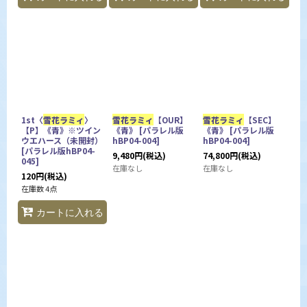
1st〈
雪花ラミィ
〉
雪花ラミィ
【OUR】
雪花ラミィ
【SEC】
【P】《青》※ツイン
《青》
[
パラレル版
《青》
[
パラレル版
ウエハース（未開封）
hBP04-004
]
hBP04-004
]
[
パラレル版hBP04-
9,480
円
(税込)
74,800
円
(税込)
045
]
在庫なし
在庫なし
120
円
(税込)
在庫数 4点
カートに入れる