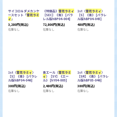
サイコロ＆ダメカンケ
《特価品》
雪花ラミィ
1st〈
雪花ラミィ
〉
ースセット「
雪花ラミ
【SEC】《青》
[
パラ
【S】《青》
[
パラレ
ィ
」
レル版hBP04-004
]
ル版hBP04-045
]
3,280
円
(税込)
72,800
円
(税込)
480
円
(税込)
在庫なし
在庫なし
在庫なし
1st〈
雪花ラミィ
〉
青エール（
雪花ラミ
1st〈
雪花ラミィ
〉
【S】《青》
[
パラレ
ィ
）【SY】《エー
【SR】《青》
[
パラレ
ル版hBP04-046
]
ル》
[
hY04-005
]
ル版hBP05-046
]
380
円
(税込)
2,480
円
(税込)
380
円
(税込)
在庫なし
在庫なし
在庫なし