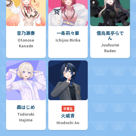
音乃瀬奏
一条莉々華
儒烏風亭らで
ん
Otonose
Ichijou Ririka
Juufuutei
Kanade
Raden
轟はじめ
卒業生
Todoroki
火威青
Hajime
Hiodoshi Ao