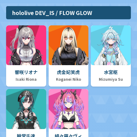
hololive DEV_IS / FLOW GLOW
響咲リオナ
虎金妃笑虎
水宮枢
Isaki Riona
Koganei Niko
Mizumiya Su
輪堂千速
綺々羅々ヴィ