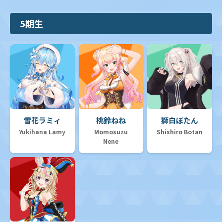
5期生
雪花ラミィ
桃鈴ねね
獅白ぼたん
Yukihana Lamy
Momosuzu
Shishiro Botan
Nene