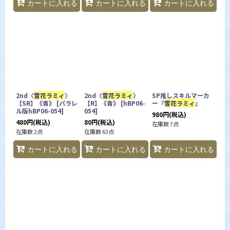
カートに入れる
カートに入れる
カートに入れる
2nd〈
雪花ラミィ
〉
2nd〈
雪花ラミィ
〉
SP推しスキルマーカ
【SR】《青》
[
パラレ
【R】《青》
[
hBP06-
ー『
雪花ラミィ
』
ル版hBP06-054
]
054
]
980
円
(税込)
480
円
(税込)
80
円
(税込)
在庫数 7点
在庫数 2点
在庫数 63点
カートに入れる
カートに入れる
カートに入れる