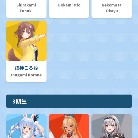
Shirakami
Ookami Mio
Nekomata
Fubuki
Okayu
戌神ころね
Inugami Korone
3期生