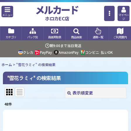
メルカード
メニュー
マイペー
ホロカEC店
ジ
カテゴリ
パック別
高価買取表
商品検索
通販一覧
ご利用案内
朝9:00まで当日発送
クレカ
PayPay
AmazonPay
コンビニ
払いOK
ホーム
>
"雪花ラミィ"
の
検索結果
"雪花ラミィ"
の
検索結果
表示順変更
閉じる
48
件
商品検索
:
表示数
: