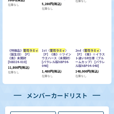
在庫なし
5,280
円
(税込)
在庫なし
在庫なし
《特価品》
雪花ラミィ
1st〈
雪花ラミィ
〉
2nd〈
雪花ラミィ
〉
（誕生日）【P】
【P】《青》※ツイン
【P】《青》※イラス
《青》未開封
ウエハース（未開封）
ト違いSR仕様（ブル
[
hBD24-010
]
[
パラレル版hBP04-
ームカップ）
[
パラレ
046
]
ル版hBP04-048
]
11,800
円
(税込)
1,480
円
(税込)
148,000
円
(税込)
在庫なし
在庫なし
在庫なし
メンバーカードリスト