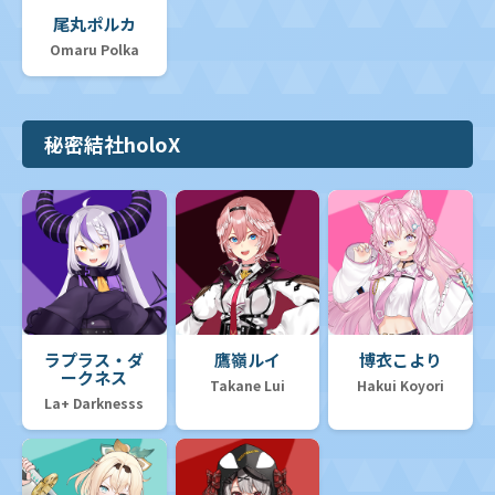
尾丸ポルカ
Omaru Polka
秘密結社holoX
ラプラス・ダ
鷹嶺ルイ
博衣こより
ークネス
Takane Lui
Hakui Koyori
La+ Darknesss