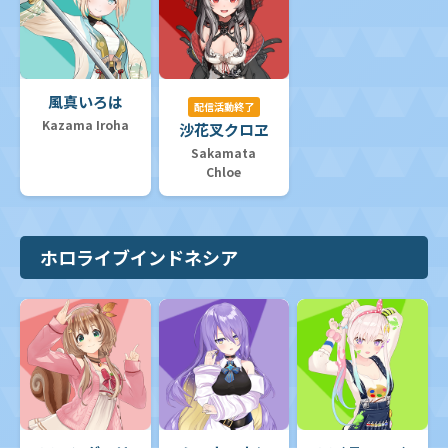
風真いろは
配信活動終了
Kazama Iroha
沙花叉クロヱ
Sakamata
Chloe
ホロライブインドネシア