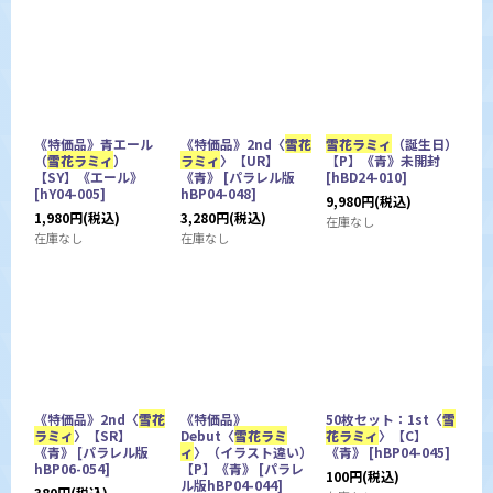
《特価品》青エール
《特価品》2nd〈
雪花
雪花ラミィ
（誕生日）
（
雪花ラミィ
）
ラミィ
〉【UR】
【P】《青》未開封
【SY】《エール》
《青》
[
パラレル版
[
hBD24-010
]
[
hY04-005
]
hBP04-048
]
9,980
円
(税込)
1,980
円
(税込)
3,280
円
(税込)
在庫なし
在庫なし
在庫なし
《特価品》2nd〈
雪花
《特価品》
50枚セット：1st〈
雪
ラミィ
〉【SR】
Debut〈
雪花ラミ
花ラミィ
〉【C】
《青》
[
パラレル版
ィ
〉（イラスト違い）
《青》
[
hBP04-045
]
hBP06-054
]
【P】《青》
[
パラレ
100
円
(税込)
ル版hBP04-044
]
380
円
(税込)