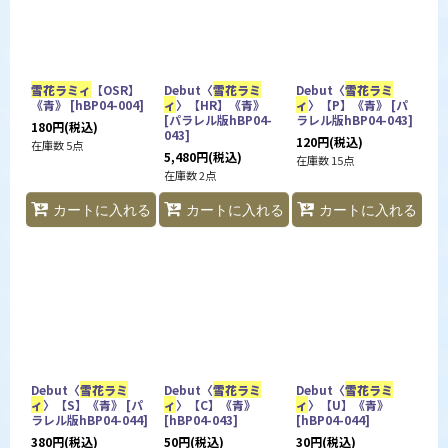
並び順
:
カテゴリ
:
雪花ラミィ
【OSR】
Debut〈
雪花ラミ
Debut〈
雪花ラミ
《青》
[
hBP04-004
]
ィ
〉【HR】《青》
ィ
〉【P】《青》
[
パ
[
パラレル版hBP04-
ラレル版hBP04-043
]
180
円
(税込)
特集
:
043
]
120
円
(税込)
在庫数 5点
5,480
円
(税込)
在庫数 15点
在庫数 2点
カートに入れる
カートに入れる
カートに入れる
絞り込む
Debut〈
雪花ラミ
Debut〈
雪花ラミ
Debut〈
雪花ラミ
ィ
〉【S】《青》
[
パ
ィ
〉【C】《青》
ィ
〉【U】《青》
ラレル版hBP04-044
]
[
hBP04-043
]
[
hBP04-044
]
380
円
(税込)
50
円
(税込)
30
円
(税込)