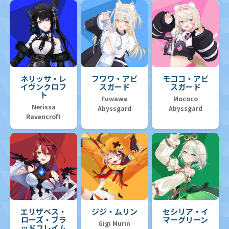
ネリッサ・レ
フワワ・アビ
モココ・アビ
イヴンクロフ
スガード
スガード
ト
Fuwawa
Mococo
Nerissa
Abyssgard
Abyssgard
Ravencroft
エリザベス・
ジジ・ムリン
セシリア・イ
ローズ・ブラ
マーグリーン
Gigi Murin
ッドフレイム