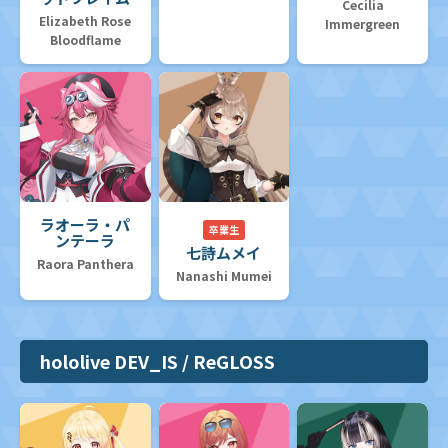
Cecilia
Elizabeth Rose
Immergreen
Bloodflame
ラオーラ・パ
卒業生
ンテーラ
七詩ムメイ
Raora Panthera
Nanashi Mumei
hololive DEV_IS / ReGLOSS