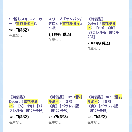
SP推しスキルマーカ
スリーブ『サンパン/
《特価品》
ー『
雪花ラミィ
3』
タロット
雪花ラミィ
』
Debut〈
雪花ラミ
60枚
ィ
〉【HR】《青》
980
円
(税込)
[
パラレル版hBP04-
2,180
円
(税込)
在庫なし
043
]
在庫なし
5,480
円
(税込)
在庫なし
《特価品》
《特価品》1st〈
雪花
《特価品》2nd〈
雪花
Debut〈
雪花ラミ
ラミィ
〉【SR】
ラミィ
〉【SR】
ィ
〉【S】《青》
[
パ
《青》
[
パラレル版
《青》
[
パラレル版
ラレル版hBP04-044
]
hBP05-046
]
hBP04-048
]
280
円
(税込)
280
円
(税込)
480
円
(税込)
在庫なし
在庫なし
在庫なし