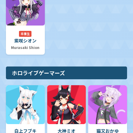
卒業生
紫咲シオン
Murasaki Shion
ホロライブゲーマーズ
白上フブキ
大神ミオ
猫又おかゆ