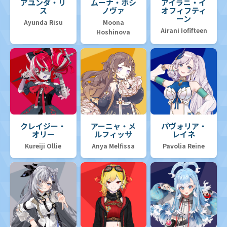
アユンダ・リ
ムーナ・ホシ
アイラニ・イ
ス
ノヴァ
オフィフティ
ーン
Ayunda Risu
Moona
Airani Iofifteen
Hoshinova
クレイジー・
アーニャ・メ
パヴォリア・
オリー
ルフィッサ
レイネ
Kureiji Ollie
Anya Melfissa
Pavolia Reine