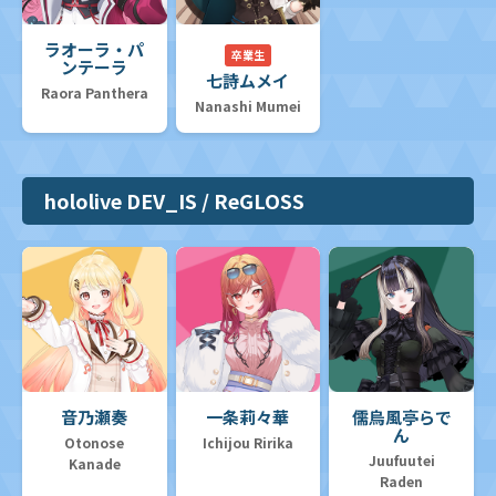
ラオーラ・パ
卒業生
ンテーラ
七詩ムメイ
Raora Panthera
Nanashi Mumei
hololive DEV_IS / ReGLOSS
音乃瀬奏
一条莉々華
儒烏風亭らで
ん
Otonose
Ichijou Ririka
Juufuutei
Kanade
Raden