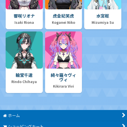
響咲リオナ
虎金妃笑虎
水宮枢
Isaki Riona
Koganei Niko
Mizumiya Su
輪堂千速
綺々羅々ヴィ
ヴィ
Rindo Chihaya
Kikirara Vivi
ホーム
ショッピングカート