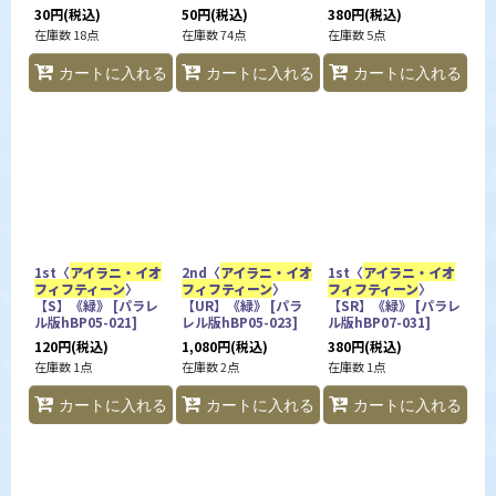
30
円
(税込)
50
円
(税込)
380
円
(税込)
在庫数 18点
在庫数 74点
在庫数 5点
カートに入れる
カートに入れる
カートに入れる
1st〈
アイラニ・イオ
2nd〈
アイラニ・イオ
1st〈
アイラニ・イオ
フィフティーン
〉
フィフティーン
〉
フィフティーン
〉
【S】《緑》
[
パラレ
【UR】《緑》
[
パラ
【SR】《緑》
[
パラレ
ル版hBP05-021
]
レル版hBP05-023
]
ル版hBP07-031
]
120
円
(税込)
1,080
円
(税込)
380
円
(税込)
在庫数 1点
在庫数 2点
在庫数 1点
カートに入れる
カートに入れる
カートに入れる