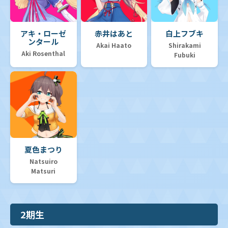
アキ・ローゼ
赤井はあと
白上フブキ
ンタール
Akai Haato
Shirakami
Aki Rosenthal
Fubuki
夏色まつり
Natsuiro
Matsuri
2期生