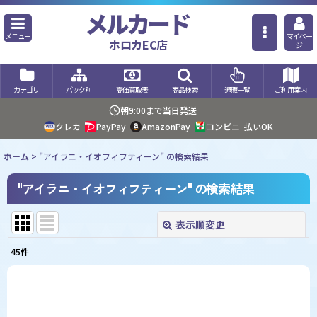
メルカード
メニュー
マイペー
ホロカEC店
ジ
カテゴリ
パック別
高価買取表
商品検索
通販一覧
ご利用案内
朝9:00まで当日発送
クレカ
PayPay
AmazonPay
コンビニ
払いOK
ホーム
>
"アイラニ・イオフィフティーン"
の
検索結果
"アイラニ・イオフィフティーン"
の
検索結果
表示順変更
閉じる
45
件
商品検索
:
表示数
: