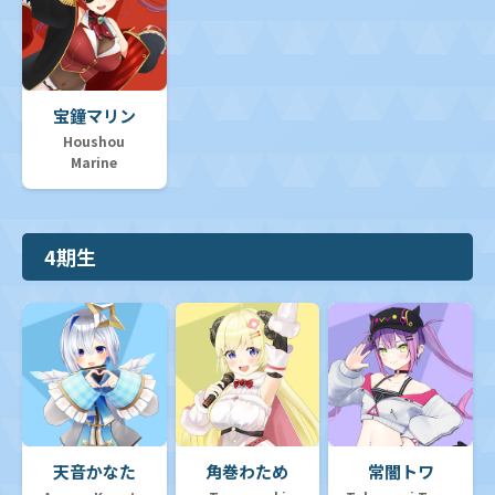
宝鐘マリン
Houshou
Marine
4期生
天音かなた
角巻わため
常闇トワ