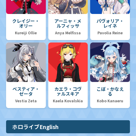
クレイジー・
アーニャ・メ
パヴォリア・
オリー
ルフィッサ
レイネ
Kureiji Ollie
Anya Melfissa
Pavolia Reine
ベスティア・
カエラ・コヴ
こぼ・かなえ
ゼータ
ァルスキア
る
Vestia Zeta
Kaela Kovalskia
Kobo Kanaeru
ホロライブEnglish