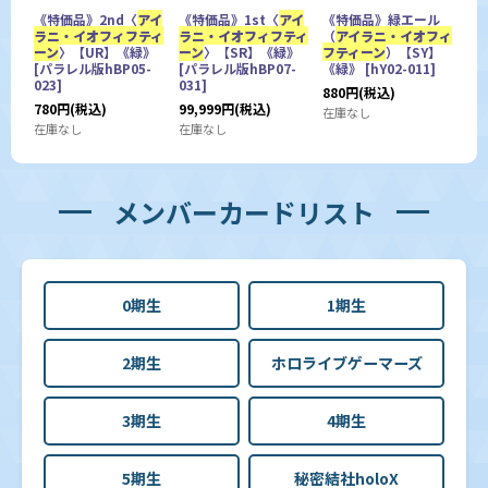
《特価品》2nd〈
アイ
《特価品》1st〈
アイ
《特価品》緑エール
ラニ・イオフィフティ
ラニ・イオフィフティ
（
アイラニ・イオフィ
ーン
〉【UR】《緑》
ーン
〉【SR】《緑》
フティーン
）【SY】
[
パラレル版hBP05-
[
パラレル版hBP07-
《緑》
[
hY02-011
]
023
]
031
]
880
円
(税込)
780
円
(税込)
99,999
円
(税込)
在庫なし
在庫なし
在庫なし
メンバーカードリスト
0期生
1期生
2期生
ホロライブゲーマーズ
3期生
4期生
5期生
秘密結社holoX