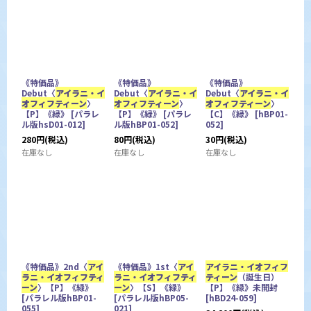
《特価品》
《特価品》
《特価品》
Debut〈
アイラニ・イ
Debut〈
アイラニ・イ
Debut〈
アイラニ・イ
オフィフティーン
〉
オフィフティーン
〉
オフィフティーン
〉
【P】《緑》
[
パラレ
【P】《緑》
[
パラレ
【C】《緑》
[
hBP01-
ル版hsD01-012
]
ル版hBP01-052
]
052
]
280
円
(税込)
80
円
(税込)
30
円
(税込)
在庫なし
在庫なし
在庫なし
《特価品》2nd〈
アイ
《特価品》1st〈
アイ
アイラニ・イオフィフ
ラニ・イオフィフティ
ラニ・イオフィフティ
ティーン
（誕生日）
ーン
〉【P】《緑》
ーン
〉【S】《緑》
【P】《緑》未開封
[
パラレル版hBP01-
[
パラレル版hBP05-
[
hBD24-059
]
055
]
021
]