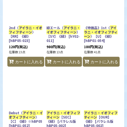
2nd〈
アイラニ・イオ
緑エール（
アイラニ・
《特価品》1st〈
アイ
フィフティーン
〉
イオフィフティーン
）
ラニ・イオフィフティ
【RR】《緑》
【SY】《緑》
[
hY02-
ーン
〉【U】《緑》
[
hBP05-023
]
011
]
[
hBP01-054
]
120
円
(税込)
980
円
(税込)
180
円
(税込)
在庫数 23点
在庫数 13点
在庫数 41点
カートに入れる
カートに入れる
カートに入れる
Debut〈
アイラニ・イ
アイラニ・イオフィフ
アイラニ・イオフィフ
オフィフティーン
〉
ティーン
【SEC】
ティーン
【OUR】
【C】《緑》※hBP05
《緑》
[
パラレル版
《緑》
[
パラレル版
[
hBP01-052
]
hBP05-002
]
hBP05-002
]