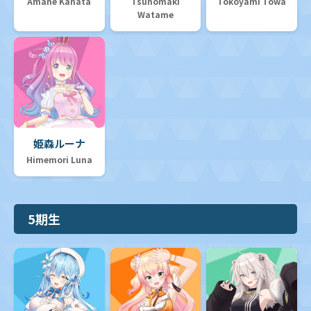
Amane Kanata
Tsunomaki
Tokoyami Towa
Watame
姫森ルーナ
Himemori Luna
5期生