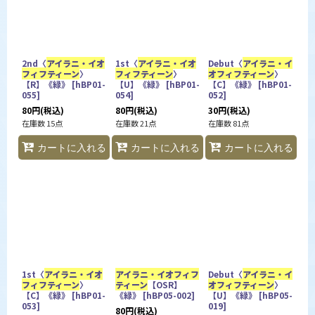
並び順
:
カテゴリ
:
2nd〈
アイラニ・イオ
1st〈
アイラニ・イオ
Debut〈
アイラニ・イ
フィフティーン
〉
フィフティーン
〉
オフィフティーン
〉
【R】《緑》
[
hBP01-
【U】《緑》
[
hBP01-
【C】《緑》
[
hBP01-
特集
:
055
]
054
]
052
]
80
円
(税込)
80
円
(税込)
30
円
(税込)
在庫数 15点
在庫数 21点
在庫数 81点
カートに入れる
カートに入れる
カートに入れる
絞り込む
1st〈
アイラニ・イオ
アイラニ・イオフィフ
Debut〈
アイラニ・イ
フィフティーン
〉
ティーン
【OSR】
オフィフティーン
〉
【C】《緑》
[
hBP01-
《緑》
[
hBP05-002
]
【U】《緑》
[
hBP05-
053
]
019
]
80
円
(税込)