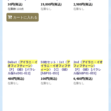
30
円
(税込)
19,800
円
(税込)
2,980
円
(税込)
在庫数 110点
在庫なし
在庫なし
カートに入れる
Debut〈
アイラニ・イ
50枚セット：1st〈
ア
2nd〈
アイラニ・イオ
オフィフティーン
〉
イラニ・イオフィフテ
フィフティーン
〉
【P】《緑》
[
パラレ
ィーン
〉【C】《緑》
【P】《緑》
[
パラレ
ル版hsD01-012
]
[
hBP01-053
]
ル版hBP01-055
]
480
円
(税込)
100
円
(税込)
6,480
円
(税込)
在庫なし
在庫なし
在庫なし