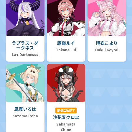
ラプラス・ダ
鷹嶺ルイ
博衣こより
ークネス
Takane Lui
Hakui Koyori
La+ Darknesss
風真いろは
配信活動終了
Kazama Iroha
沙花叉クロヱ
Sakamata
Chloe