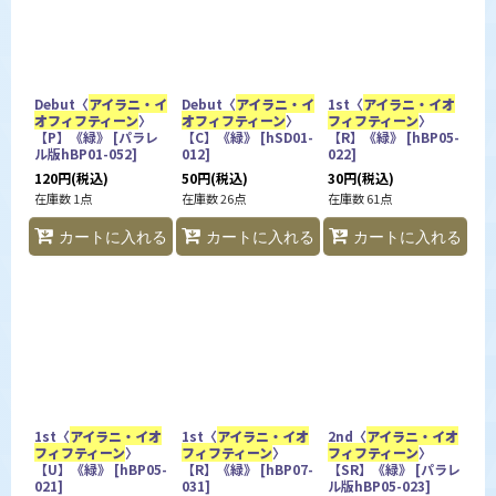
Debut〈
アイラニ・イ
Debut〈
アイラニ・イ
1st〈
アイラニ・イオ
オフィフティーン
〉
オフィフティーン
〉
フィフティーン
〉
【P】《緑》
[
パラレ
【C】《緑》
[
hSD01-
【R】《緑》
[
hBP05-
ル版hBP01-052
]
012
]
022
]
120
円
(税込)
50
円
(税込)
30
円
(税込)
在庫数 1点
在庫数 26点
在庫数 61点
カートに入れる
カートに入れる
カートに入れる
1st〈
アイラニ・イオ
1st〈
アイラニ・イオ
2nd〈
アイラニ・イオ
フィフティーン
〉
フィフティーン
〉
フィフティーン
〉
【U】《緑》
[
hBP05-
【R】《緑》
[
hBP07-
【SR】《緑》
[
パラレ
021
]
031
]
ル版hBP05-023
]