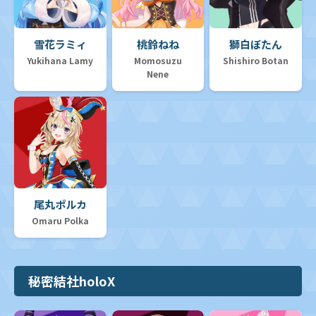
雪花ラミィ
桃鈴ねね
獅白ぼたん
Yukihana Lamy
Momosuzu
Shishiro Botan
Nene
尾丸ポルカ
Omaru Polka
秘密結社holoX