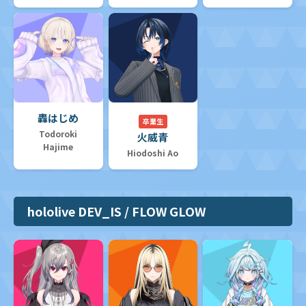
轟はじめ
卒業生
Todoroki
火威青
Hajime
Hiodoshi Ao
hololive DEV_IS / FLOW GLOW