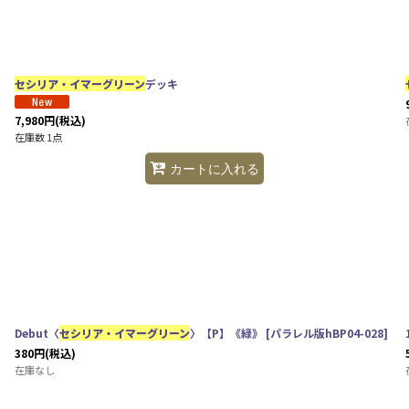
セシリア・イマーグリーン
デッキ
7,980
円
(税込)
在庫数 1点
カートに入れる
Debut〈
セシリア・イマーグリーン
〉【P】《緑》
[
パラレル版hBP04-028
]
380
円
(税込)
在庫なし