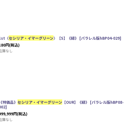
1st〈
セシリア・イマーグリーン
〉【S】《緑》
[
パラレル版hBP04-029
]
180
円
(税込)
在庫なし
《特価品》
セシリア・イマーグリーン
【OUR】《緑》
[
パラレル版hBP08-
002
]
999,999
円
(税込)
在庫なし