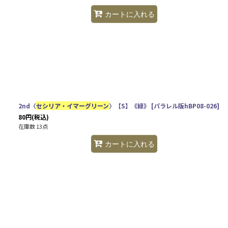
カートに入れる
2nd〈
セシリア・イマーグリーン
〉【S】《緑》
[
パラレル版hBP08-026
]
80
円
(税込)
在庫数 13点
カートに入れる