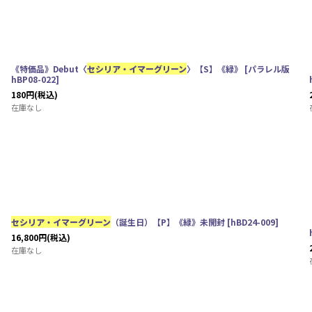
《特価品》Debut〈
セシリア・イマーグリーン
〉【S】《緑》
[
パラレル版
hBP08-022
]
180
円
(税込)
在庫なし
セシリア・イマーグリーン
（誕生日）【P】《緑》未開封
[
hBD24-009
]
16,800
円
(税込)
在庫なし