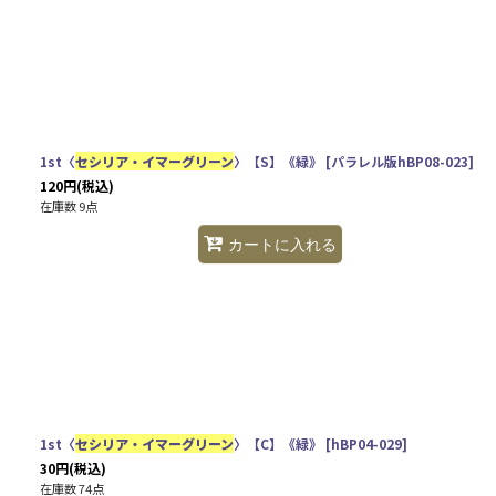
1st〈
セシリア・イマーグリーン
〉【S】《緑》
[
パラレル版hBP08-023
]
120
円
(税込)
在庫数 9点
カートに入れる
1st〈
セシリア・イマーグリーン
〉【C】《緑》
[
hBP04-029
]
30
円
(税込)
在庫数 74点