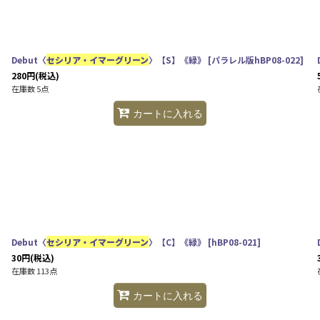
Debut〈
セシリア・イマーグリーン
〉【S】《緑》
[
パラレル版hBP08-022
]
280
円
(税込)
在庫数 5点
カートに入れる
絞り込む
Debut〈
セシリア・イマーグリーン
〉【C】《緑》
[
hBP08-021
]
30
円
(税込)
在庫数 113点
カートに入れる