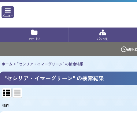
メニュー
カテゴリ
パック別
朝9
ホーム
>
"セシリア・イマーグリーン"
の
検索結果
"セシリア・イマーグリーン"
の
検索結果
46
件
商品検索
:
表示数
: