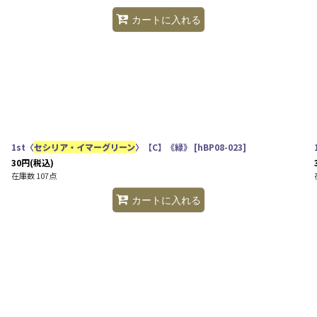
カートに入れる
1st〈
セシリア・イマーグリーン
〉【C】《緑》
[
hBP08-023
]
30
円
(税込)
在庫数 107点
カートに入れる