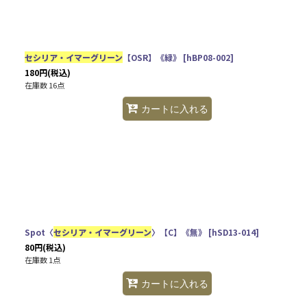
並び順
:
カテゴリ
:
セシリア・イマーグリーン
【OSR】《緑》
[
hBP08-002
]
180
円
(税込)
在庫数 16点
特集
:
カートに入れる
Spot〈
セシリア・イマーグリーン
〉【C】《無》
[
hSD13-014
]
80
円
(税込)
在庫数 1点
カートに入れる