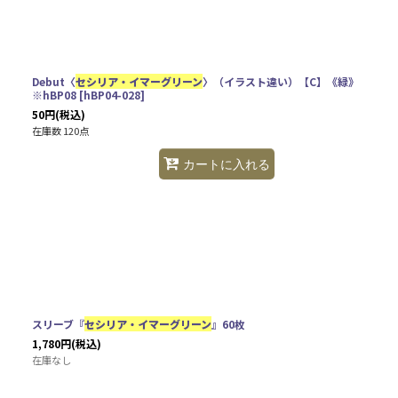
Debut〈
セシリア・イマーグリーン
〉（イラスト違い）【C】《緑》
※hBP08
[
hBP04-028
]
50
円
(税込)
在庫数 120点
カートに入れる
スリーブ『
セシリア・イマーグリーン
』60枚
1,780
円
(税込)
在庫なし