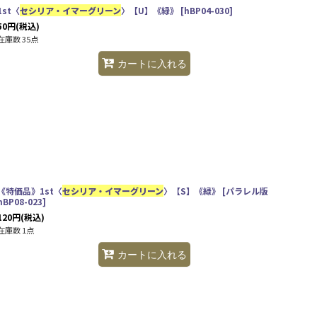
1st〈
セシリア・イマーグリーン
〉【U】《緑》
[
hBP04-030
]
50
円
(税込)
在庫数 35点
カートに入れる
《特価品》1st〈
セシリア・イマーグリーン
〉【S】《緑》
[
パラレル版
hBP08-023
]
120
円
(税込)
在庫数 1点
カートに入れる