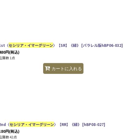
1st〈
セシリア・イマーグリーン
〉【SR】《緑》
[
パラレル版hBP06-032
]
480
円
(税込)
在庫数 1点
カートに入れる
2nd〈
セシリア・イマーグリーン
〉【RR】《緑》
[
hBP08-027
]
180
円
(税込)
在庫数 42点