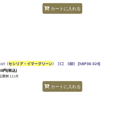
カートに入れる
1st〈
セシリア・イマーグリーン
〉【C】《緑》
[
hBP08-024
]
30
円
(税込)
在庫数 111点
カートに入れる