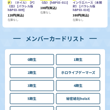
ナ
〉（ホイル）【P】
《白》
[
hBP03-011
]
インウエハース（未開
《白》
[
パラレル版
封）
[
パラレル版
100
円
(税込)
hBP03-009
]
hBP03-010
]
在庫なし
120
円
(税込)
380
円
(税込)
在庫なし
在庫なし
メンバーカードリスト
0期生
1期生
2期生
ホロライブゲーマーズ
3期生
4期生
5期生
秘密結社holoX