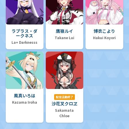
ラプラス・ダ
鷹嶺ルイ
博衣こより
ークネス
Takane Lui
Hakui Koyori
La+ Darknesss
風真いろは
配信活動終了
Kazama Iroha
沙花叉クロヱ
Sakamata
Chloe