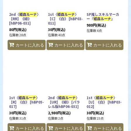
2nd〈
姫森ルーナ
〉
1st〈
姫森ルーナ
〉
SP推しスキルマーカ
【RR】《緑》
【C】《白》
[
hBP03-
ー『
姫森ルーナ
』
[
hBP06-031
]
011
]
980
円
(税込)
80
円
(税込)
30
円
(税込)
在庫数 4点
在庫数 28点
在庫数 40点
カートに入れる
カートに入れる
カートに入れる
1st〈
姫森ルーナ
〉
2nd〈
姫森ルーナ
〉
1st〈
姫森ルーナ
〉
【R】《白》
[
hBP05-
【UR】《緑》
[
パラ
【U】《白》
[
hBP03-
017
]
レル版hBP06-031
]
012
]
30
円
(税込)
2,980
円
(税込)
30
円
(税込)
在庫数 31点
在庫数 2点
在庫数 23点
カートに入れる
カートに入れる
カートに入れる