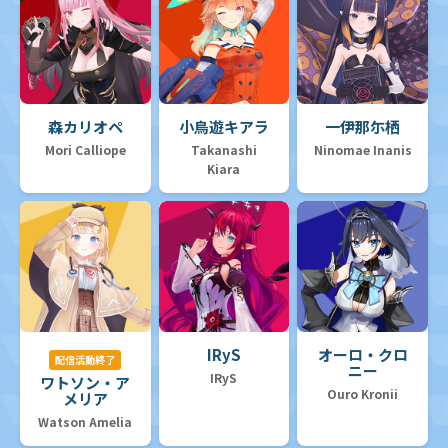
森カリオペ
小鳥遊キアラ
一伊那尓栖
Mori Calliope
Takanashi
Ninomae Inanis
Kiara
IRyS
オーロ・クロ
配信活動終了
ニー
IRyS
ワトソン・ア
Ouro Kronii
メリア
Watson Amelia