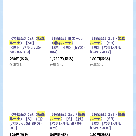
《特価品》1st〈
姫森
《特価品》白エール
《特価品》1st〈
姫森
ルーナ
〉【SR】
（
姫森ルーナ
）
ルーナ
〉【SR】
《白》
[
パラレル版
【SY】《白》
[
hY01-
《白》
[
パラレル版
hBP03-013
]
004
]
hBP05-017
]
280
円
(税込)
1,280
円
(税込)
180
円
(税込)
在庫なし
在庫なし
在庫なし
《特価品》1st〈
姫森
《特価品》1st〈
姫森
《特価品》1st〈
姫森
ルーナ
〉【S】《白》
ルーナ
〉【S】《緑》
ルーナ
〉【SR】
[
パラレル版hBP03-
[
パラレル版hBP06-
《緑》
[
パラレル版
011
]
029
]
hBP06-030
]
120
円
(税込)
80
円
(税込)
180
円
(税込)