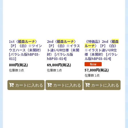
1st〈
姫森ルーナ
〉
2nd〈
姫森ルーナ
〉
《特価品》2nd〈
姫森
【P】《白》※ツイン
【P】《白》※イラス
ルーナ
〉【P】《白》
ウエハース（未開封）
ト違いUR仕様（未開
※イラスト違いUR仕
[
パラレル版hBP03-
封）
[
パラレル版
様（未開封）
[
パラレ
011
]
hBP03-014
]
ル版hBP03-014
]
800
円
(税込)
69,800
円
(税込)
57,800
円
(税込)
在庫数 3点
在庫数 1点
在庫数 1点
カートに入れる
カートに入れる
カートに入れる