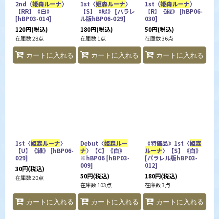
2nd〈
姫森ルーナ
〉
1st〈
姫森ルーナ
〉
1st〈
姫森ルーナ
〉
【RR】《白》
【S】《緑》
[
パラレ
【R】《緑》
[
hBP06-
[
hBP03-014
]
ル版hBP06-029
]
030
]
120
円
(税込)
180
円
(税込)
50
円
(税込)
在庫数 28点
在庫数 1点
在庫数 36点
カートに入れる
カートに入れる
カートに入れる
1st〈
姫森ルーナ
〉
Debut〈
姫森ルー
《特価品》1st〈
姫森
【U】《緑》
[
hBP06-
ナ
〉【C】《白》
ルーナ
〉【S】《白》
029
]
※hBP06
[
hBP03-
[
パラレル版hBP03-
009
]
012
]
30
円
(税込)
50
円
(税込)
180
円
(税込)
在庫数 20点
在庫数 103点
在庫数 3点
カートに入れる
カートに入れる
カートに入れる