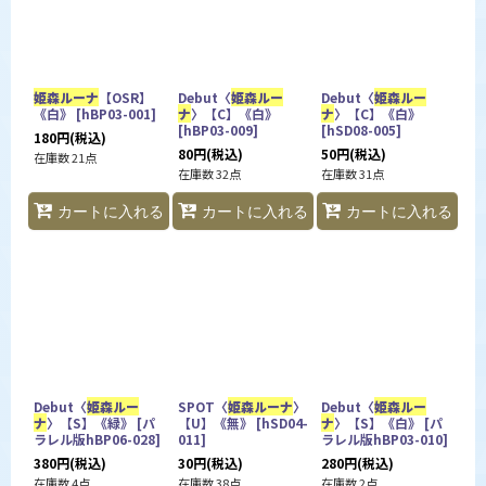
並び順
:
カテゴリ
:
姫森ルーナ
【OSR】
Debut〈
姫森ルー
Debut〈
姫森ルー
《白》
[
hBP03-001
]
ナ
〉【C】《白》
ナ
〉【C】《白》
[
hBP03-009
]
[
hSD08-005
]
180
円
(税込)
特集
:
80
円
(税込)
50
円
(税込)
在庫数 21点
在庫数 32点
在庫数 31点
カートに入れる
カートに入れる
カートに入れる
絞り込む
Debut〈
姫森ルー
SPOT〈
姫森ルーナ
〉
Debut〈
姫森ルー
ナ
〉【S】《緑》
[
パ
【U】《無》
[
hSD04-
ナ
〉【S】《白》
[
パ
ラレル版hBP06-028
]
011
]
ラレル版hBP03-010
]
380
円
(税込)
30
円
(税込)
280
円
(税込)
在庫数 4点
在庫数 38点
在庫数 2点