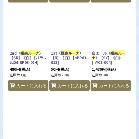
2nd〈
姫森ルーナ
〉
1st〈
姫森ルーナ
〉
白エール（
姫森ルー
【SR】《白》
[
パラレ
【R】《白》
[
hBP03-
ナ
）【SY】《白》
ル版hBP03-014
]
013
]
[
hY01-004
]
480
円
(税込)
50
円
(税込)
1,480
円
(税込)
在庫数 1点
在庫数 28点
在庫数 9点
カートに入れる
カートに入れる
カートに入れる