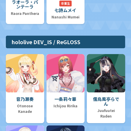
ラオーラ・パ
卒業生
ンテーラ
七詩ムメイ
Raora Panthera
Nanashi Mumei
hololive DEV_IS / ReGLOSS
音乃瀬奏
一条莉々華
儒烏風亭らで
ん
Otonose
Ichijou Ririka
Juufuutei
Kanade
Raden