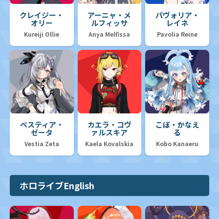
クレイジー・
アーニャ・メ
パヴォリア・
オリー
ルフィッサ
レイネ
Kureiji Ollie
Anya Melfissa
Pavolia Reine
ベスティア・
カエラ・コヴ
こぼ・かなえ
ゼータ
ァルスキア
る
Vestia Zeta
Kaela Kovalskia
Kobo Kanaeru
ホロライブEnglish