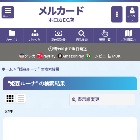
メルカード
メニュー
マイペー
ホロカEC店
ジ
カテゴリ
パック別
高価買取表
商品検索
通販一覧
ご利用案内
朝9:00まで当日発送
クレカ
PayPay
AmazonPay
コンビニ
払いOK
ホーム
>
"姫森ルーナ"
の
検索結果
"姫森ルーナ"
の
検索結果
表示順変更
閉じる
57
件
商品検索
:
表示数
: