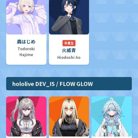
轟はじめ
卒業生
Todoroki
火威青
Hajime
Hiodoshi Ao
hololive DEV_IS / FLOW GLOW