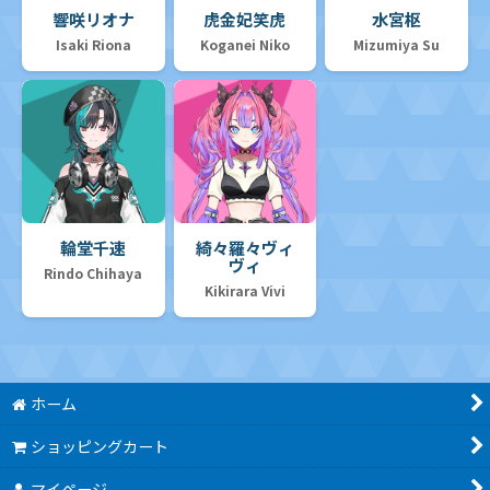
響咲リオナ
虎金妃笑虎
水宮枢
Isaki Riona
Koganei Niko
Mizumiya Su
輪堂千速
綺々羅々ヴィ
ヴィ
Rindo Chihaya
Kikirara Vivi
ホーム
ショッピングカート
マイページ