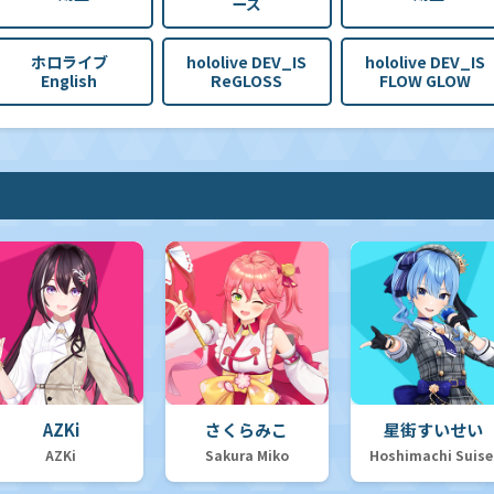
ーズ
ホロライブ
hololive DEV_IS
hololive DEV_IS
English
ReGLOSS
FLOW GLOW
AZKi
さくらみこ
星街すいせい
AZKi
Sakura Miko
Hoshimachi Suise