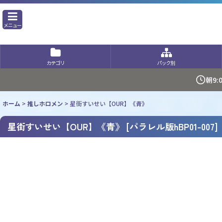
メニュー
カテゴリ
パック別
朝9
ホーム
>
推しホロメン
>
星街すいせい【OUR】《青》
星街すいせい【OUR】《青》
[
パラレル版hBP01-007
]