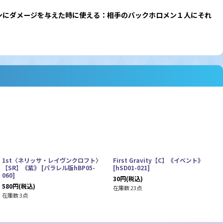
メンにダメージを与えた時に使える：相手のバックホロメン１人にそれ
1st〈ネリッサ・レイヴンクロフト〉
First Gravity【C】《イベント》
【SR】《紫》
[
パラレル版hBP05-
[
hSD01-021
]
060
]
30
円
(税込)
580
円
(税込)
在庫数 23点
在庫数 3点