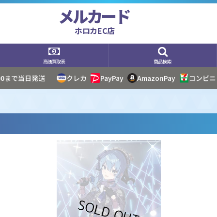
メルカード
ホロカEC店
高価買取表
商品検索
:00まで当日発送
クレカ
PayPay
AmazonPay
コンビニ