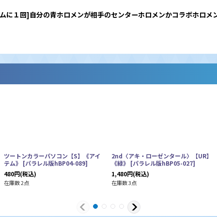
[ゲームに１回]自分の青ホロメンが相手のセンターホロメンかコラボホロ
ツートンカラーパソコン【S】《アイ
2nd〈アキ・ローゼンタール〉【UR】
テム》
[
パラレル版hBP04-089
]
《緑》
[
パラレル版hBP05-027
]
480
円
(税込)
1,480
円
(税込)
在庫数 2点
在庫数 3点