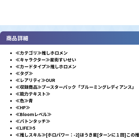
商品詳細
≪カテゴリ≫
推しホロメン
≪キャラクター≫
星街すいせい
≪カードタイプ≫
推しホロメン
≪タグ≫
≪レアリティ≫
OUR
≪収録商品≫
ブースターパック「ブルーミングレディアンス」
≪能力テキスト≫
≪色≫
青
≪HP≫
≪Bloomレベル≫
≪バトンタッチ≫
≪LIFE≫
5
≪推しスキル≫
[ホロパワー：-2]ほうき星[ターンに１回]