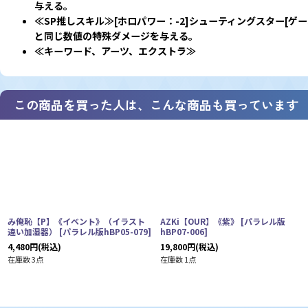
与える。
≪SP推しスキル≫
[ホロパワー：-2]シューティングスター
と同じ数値の特殊ダメージを与える。
≪キーワード、アーツ、エクストラ≫
この商品を買った人は、こんな商品も買っています
み俺恥【P】《イベント》（イラスト
AZKi【OUR】《紫》
[
パラレル版
違い加湿器）
[
パラレル版hBP05-079
]
hBP07-006
]
4,480
円
(税込)
19,800
円
(税込)
在庫数 3点
在庫数 1点