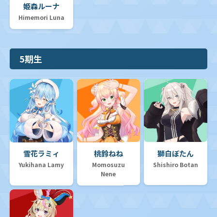
姫森ルーナ
Himemori Luna
5期生
雪花ラミィ
桃鈴ねね
獅白ぼたん
Yukihana Lamy
Momosuzu
Shishiro Botan
Nene