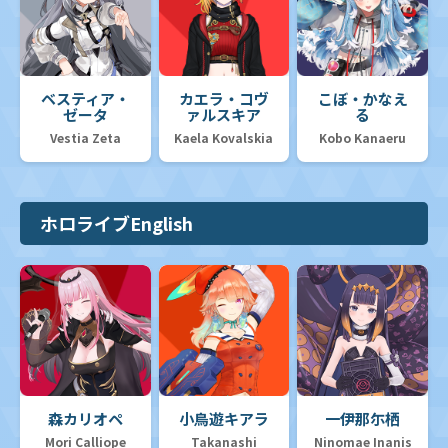
ベスティア・
カエラ・コヴ
こぼ・かなえ
ゼータ
ァルスキア
る
Vestia Zeta
Kaela Kovalskia
Kobo Kanaeru
ホロライブEnglish
森カリオペ
小鳥遊キアラ
一伊那尓栖
Mori Calliope
Takanashi
Ninomae Inanis