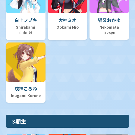
白上フブキ
大神ミオ
猫又おかゆ
Shirakami
Ookami Mio
Nekomata
Fubuki
Okayu
戌神ころね
Inugami Korone
3期生