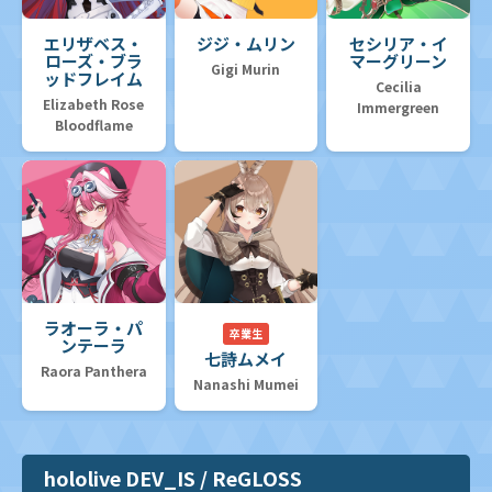
エリザベス・
ジジ・ムリン
セシリア・イ
ローズ・ブラ
マーグリーン
Gigi Murin
ッドフレイム
Cecilia
Elizabeth Rose
Immergreen
Bloodflame
ラオーラ・パ
卒業生
ンテーラ
七詩ムメイ
Raora Panthera
Nanashi Mumei
hololive DEV_IS / ReGLOSS