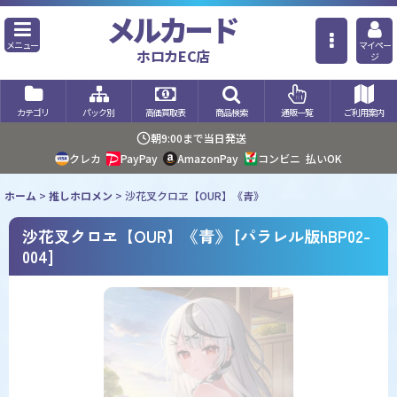
メルカード
メニュー
マイペー
ホロカEC店
ジ
カテゴリ
パック別
高価買取表
商品検索
通販一覧
ご利用案内
朝9:00まで当日発送
クレカ
PayPay
AmazonPay
コンビニ
払いOK
ホーム
>
推しホロメン
>
沙花叉クロヱ【OUR】《青》
沙花叉クロヱ【OUR】《青》
[
パラレル版hBP02-
004
]