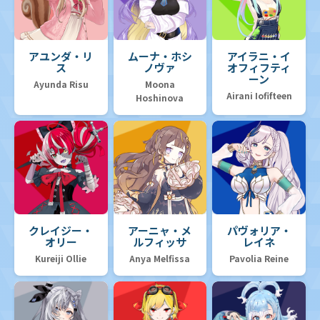
アユンダ・リ
ムーナ・ホシ
アイラニ・イ
ス
ノヴァ
オフィフティ
ーン
Ayunda Risu
Moona
Airani Iofifteen
Hoshinova
クレイジー・
アーニャ・メ
パヴォリア・
オリー
ルフィッサ
レイネ
Kureiji Ollie
Anya Melfissa
Pavolia Reine