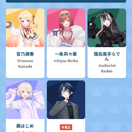
音乃瀬奏
一条莉々華
儒烏風亭らで
ん
Otonose
Ichijou Ririka
Juufuutei
Kanade
Raden
轟はじめ
卒業生