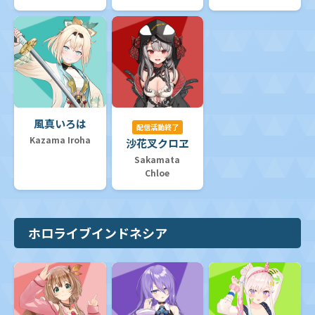
風真いろは
配信活動終了
Kazama Iroha
沙花叉クロヱ
Sakamata
Chloe
ホロライブインドネシア