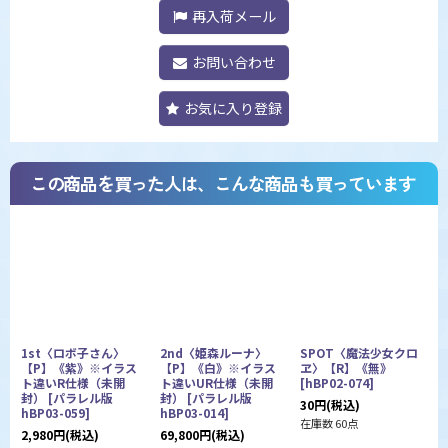
再入荷メール
お問い合わせ
お気に入り登録
この商品を買った人は、こんな商品も買っています
1st〈ロボ子さん〉
2nd〈姫森ルーナ〉
SPOT〈魔法少女クロ
【P】《紫》※イラス
【P】《白》※イラス
ヱ〉【R】《無》
ト違いR仕様（未開
ト違いUR仕様（未開
[
hBP02-074
]
h
封）
[
パラレル版
封）
[
パラレル版
30
円
(税込)
7
hBP03-059
]
hBP03-014
]
在庫数 60点
在
2,980
円
(税込)
69,800
円
(税込)