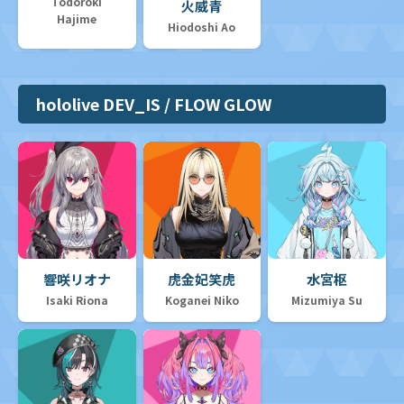
Todoroki
火威青
Hajime
Hiodoshi Ao
hololive DEV_IS / FLOW GLOW
響咲リオナ
虎金妃笑虎
水宮枢
Isaki Riona
Koganei Niko
Mizumiya Su