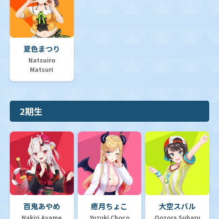
夏色まつり
Natsuiro
Matsuri
2期生
百鬼あやめ
癒月ちょこ
大空スバル
Nakiri Ayame
Yuzuki Choco
Oozora Subaru