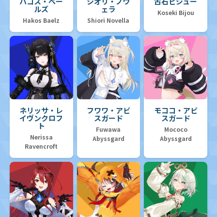
ハコス・ベー
シオリ・ノヴ
古石ビジュー
ルズ
ェラ
Koseki Bijou
Hakos Baelz
Shiori Novella
ネリッサ・レ
フワワ・アビ
モココ・アビ
イヴンクロフ
スガード
スガード
ト
Fuwawa
Mococo
Nerissa
Abyssgard
Abyssgard
Ravencroft