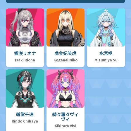
響咲リオナ
虎金妃笑虎
水宮枢
Isaki Riona
Koganei Niko
Mizumiya Su
輪堂千速
綺々羅々ヴィ
ヴィ
Rindo Chihaya
Kikirara Vivi