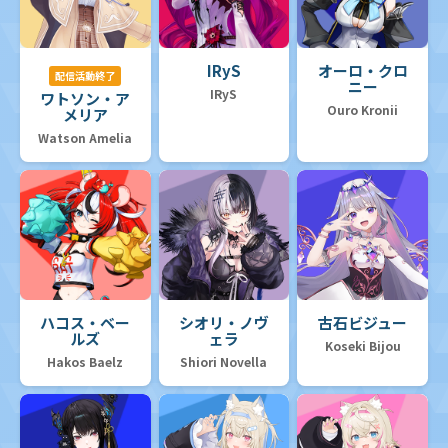
IRyS
オーロ・クロ
配信活動終了
ニー
IRyS
ワトソン・ア
Ouro Kronii
メリア
Watson Amelia
ハコス・ベー
シオリ・ノヴ
古石ビジュー
ルズ
ェラ
Koseki Bijou
Hakos Baelz
Shiori Novella