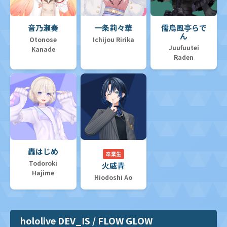
音乃瀬奏
一条莉々華
儒烏風亭らで
ん
Otonose
Ichijou Ririka
Juufuutei
Kanade
Raden
轟はじめ
卒業生
Todoroki
火威青
Hajime
Hiodoshi Ao
hololive DEV_IS / FLOW GLOW