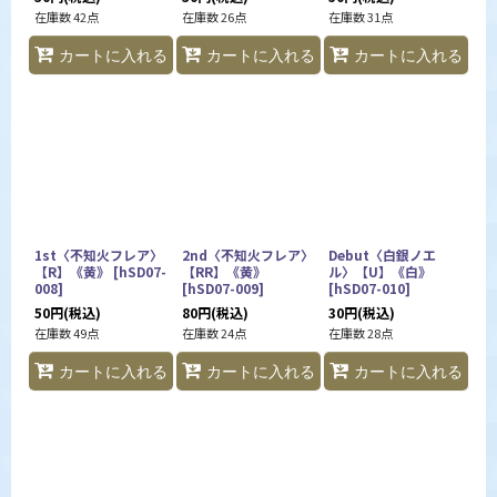
在庫数 42点
在庫数 26点
在庫数 31点
カートに入れる
カートに入れる
カートに入れる
1st〈不知火フレア〉
2nd〈不知火フレア〉
Debut〈白銀ノエ
【R】《黄》
[
hSD07-
【RR】《黄》
ル〉【U】《白》
008
]
[
hSD07-009
]
[
hSD07-010
]
50
円
(税込)
80
円
(税込)
30
円
(税込)
在庫数 49点
在庫数 24点
在庫数 28点
カートに入れる
カートに入れる
カートに入れる