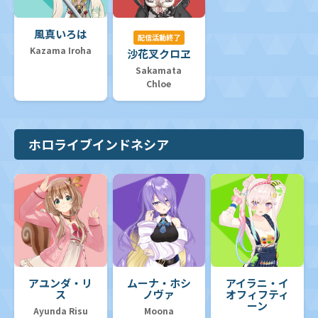
風真いろは
配信活動終了
Kazama Iroha
沙花叉クロヱ
Sakamata
Chloe
ホロライブインドネシア
アユンダ・リ
ムーナ・ホシ
アイラニ・イ
ス
ノヴァ
オフィフティ
ーン
Ayunda Risu
Moona