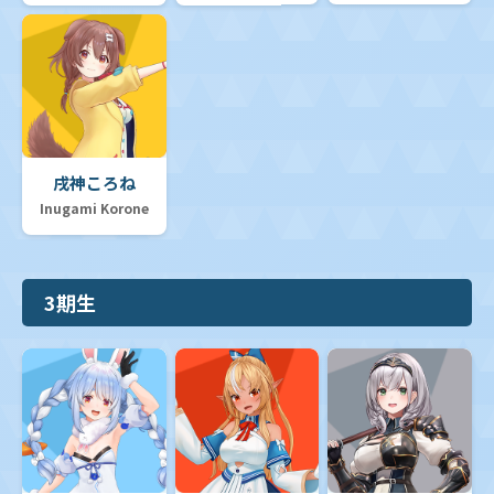
戌神ころね
Inugami Korone
3期生