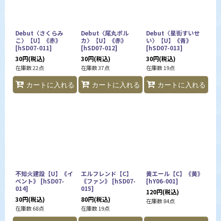
Debut〈さくらみ
Debut〈尾丸ポル
Debut〈星街すいせ
こ〉【U】《赤》
カ〉【U】《赤》
い〉【U】《青》
[
hSD07-011
]
[
hSD07-012
]
[
hSD07-013
]
30
円
(税込)
30
円
(税込)
30
円
(税込)
在庫数 22点
在庫数 37点
在庫数 19点
カートに入れる
カートに入れる
カートに入れる
不知火建設【U】《イ
エルフレンド【C】
黄エール【C】《黄》
ベント》
[
hSD07-
《ファン》
[
hSD07-
[
hY06-001
]
014
]
015
]
120
円
(税込)
30
円
(税込)
80
円
(税込)
在庫数 84点
在庫数 68点
在庫数 19点