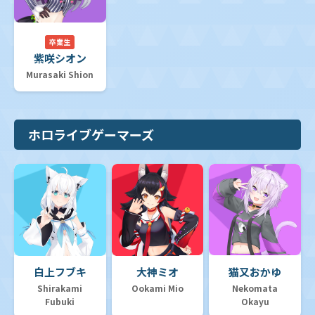
卒業生
紫咲シオン
Murasaki Shion
ホロライブゲーマーズ
白上フブキ
大神ミオ
猫又おかゆ
Shirakami
Ookami Mio
Nekomata
Fubuki
Okayu