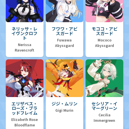
ネリッサ・レ
フワワ・アビ
モココ・アビ
イヴンクロフ
スガード
スガード
ト
Fuwawa
Mococo
Nerissa
Abyssgard
Abyssgard
Ravencroft
エリザベス・
ジジ・ムリン
セシリア・イ
ローズ・ブラ
マーグリーン
Gigi Murin
ッドフレイム
Cecilia
Elizabeth Rose
Immergreen
Bloodflame