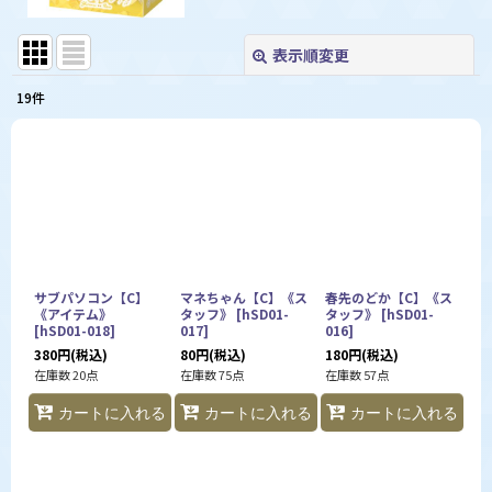
表示順変更
閉じる
19
件
表示数
:
並び順
:
絞り込む
サブパソコン【C】
マネちゃん【C】《ス
春先のどか【C】《ス
《アイテム》
タッフ》
[
hSD01-
タッフ》
[
hSD01-
[
hSD01-018
]
017
]
016
]
380
円
(税込)
80
円
(税込)
180
円
(税込)
在庫数 20点
在庫数 75点
在庫数 57点
カートに入れる
カートに入れる
カートに入れる