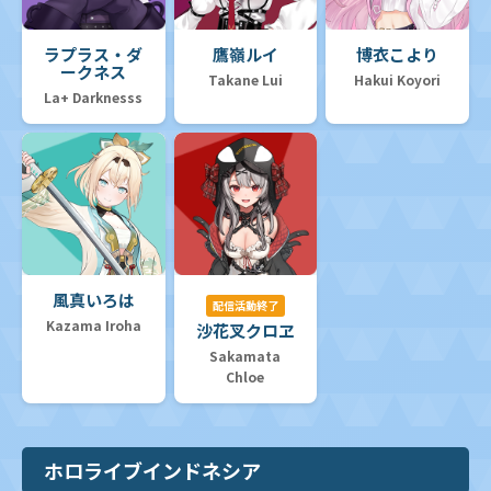
ラプラス・ダ
鷹嶺ルイ
博衣こより
ークネス
Takane Lui
Hakui Koyori
La+ Darknesss
風真いろは
配信活動終了
Kazama Iroha
沙花叉クロヱ
Sakamata
Chloe
ホロライブインドネシア