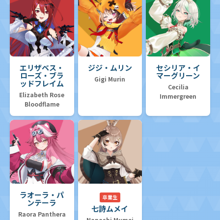
エリザベス・
ジジ・ムリン
セシリア・イ
ローズ・ブラ
マーグリーン
Gigi Murin
ッドフレイム
Cecilia
Elizabeth Rose
Immergreen
Bloodflame
ラオーラ・パ
卒業生
ンテーラ
七詩ムメイ
Raora Panthera
Nanashi Mumei