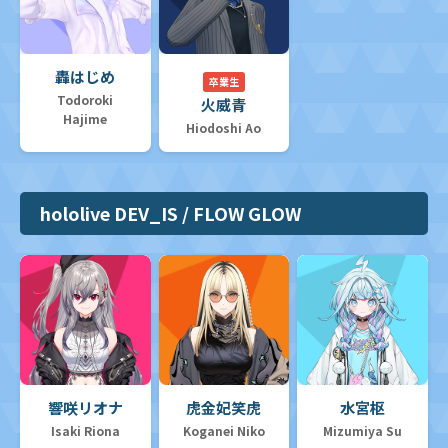
轟はじめ
卒業生
Todoroki
火威青
Hajime
Hiodoshi Ao
hololive DEV_IS / FLOW GLOW
響咲リオナ
虎金妃笑虎
水宮枢
Isaki Riona
Koganei Niko
Mizumiya Su