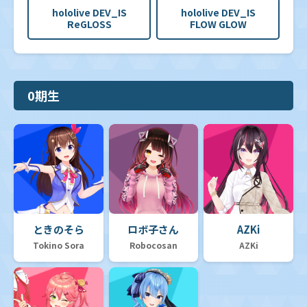
hololive DEV_IS
hololive DEV_IS
ReGLOSS
FLOW GLOW
0期生
ときのそら
ロボ子さん
AZKi
Tokino Sora
Robocosan
AZKi