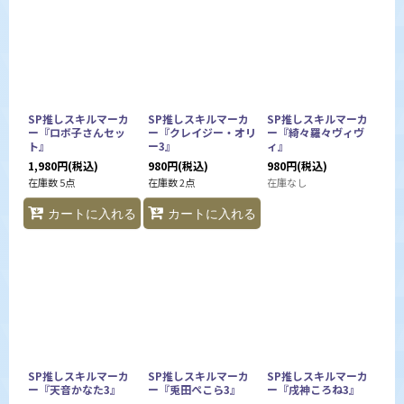
SP推しスキルマーカ
SP推しスキルマーカ
SP推しスキルマーカ
ー『ロボ子さんセッ
ー『クレイジー・オリ
ー『綺々羅々ヴィヴ
ト』
ー3』
ィ』
1,980
円
(税込)
980
円
(税込)
980
円
(税込)
在庫数 5点
在庫数 2点
在庫なし
カートに入れる
カートに入れる
SP推しスキルマーカ
SP推しスキルマーカ
SP推しスキルマーカ
ー『天音かなた3』
ー『兎田ぺこら3』
ー『戌神ころね3』