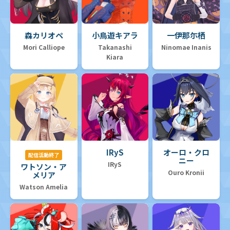
森カリオペ
小鳥遊キアラ
一伊那尓栖
Mori Calliope
Takanashi
Ninomae Inanis
Kiara
IRyS
オーロ・クロ
配信活動終了
ニー
IRyS
ワトソン・ア
Ouro Kronii
メリア
Watson Amelia