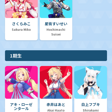
さくらみこ
星街すいせい
Sakura Miko
Hoshimachi
Suisei
1期生
アキ・ローゼ
赤井はあと
白上フブキ
ンタール
Akai Haato
Shirakami