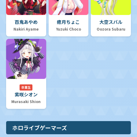
百鬼あやめ
癒月ちょこ
大空スバル
Nakiri Ayame
Yuzuki Choco
Oozora Subaru
卒業生
紫咲シオン
Murasaki Shion
ホロライブゲーマーズ