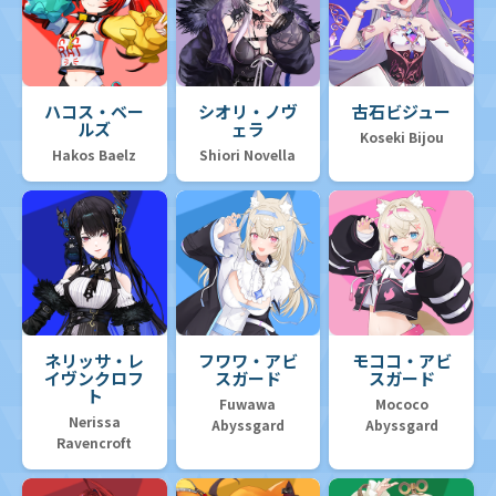
ハコス・ベー
シオリ・ノヴ
古石ビジュー
ルズ
ェラ
Koseki Bijou
Hakos Baelz
Shiori Novella
ネリッサ・レ
フワワ・アビ
モココ・アビ
イヴンクロフ
スガード
スガード
ト
Fuwawa
Mococo
Nerissa
Abyssgard
Abyssgard
Ravencroft