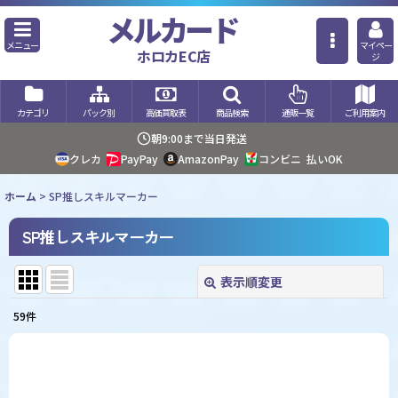
メルカード
メニュー
マイペー
ホロカEC店
ジ
カテゴリ
パック別
高価買取表
商品検索
通販一覧
ご利用案内
朝9:00まで当日発送
クレカ
PayPay
AmazonPay
コンビニ
払いOK
ホーム
>
SP推しスキルマーカー
SP推しスキルマーカー
表示順変更
閉じる
59
件
表示数
:
並び順
: