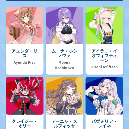
アユンダ・リ
ムーナ・ホシ
アイラニ・イ
ス
ノヴァ
オフィフティ
ーン
Ayunda Risu
Moona
Airani Iofifteen
Hoshinova
クレイジー・
アーニャ・メ
パヴォリア・
オリー
ルフィッサ
レイネ