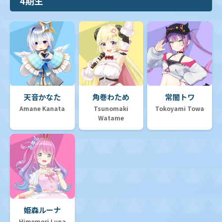
4期生
天音かなた
角巻わため
常闇トワ
Amane Kanata
Tsunomaki
Tokoyami Towa
Watame
姫森ルーナ
Himemori Luna