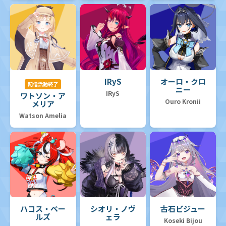
IRyS
オーロ・クロ
配信活動終了
ニー
IRyS
ワトソン・ア
Ouro Kronii
メリア
Watson Amelia
ハコス・ベー
シオリ・ノヴ
古石ビジュー
ルズ
ェラ
Koseki Bijou