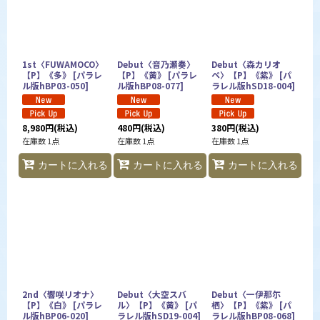
絞り込む
1st〈FUWAMOCO〉
Debut〈音乃瀬奏〉
Debut〈森カリオ
【P】《多》
[
パラレ
【P】《黄》
[
パラレ
ペ〉【P】《紫》
[
パ
ル版hBP03-050
]
ル版hBP08-077
]
ラレル版hSD18-004
]
8,980
円
(税込)
480
円
(税込)
380
円
(税込)
在庫数 1点
在庫数 1点
在庫数 1点
カートに入れる
カートに入れる
カートに入れる
2nd〈響咲リオナ〉
Debut〈大空スバ
Debut〈一伊那尓
【P】《白》
[
パラレ
ル〉【P】《黄》
[
パ
栖〉【P】《紫》
[
パ
ル版hBP06-020
]
ラレル版hSD19-004
]
ラレル版hBP08-068
]