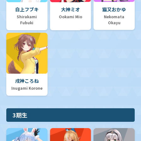
白上フブキ
大神ミオ
猫又おかゆ
Shirakami
Ookami Mio
Nekomata
Fubuki
Okayu
戌神ころね
Inugami Korone
3期生