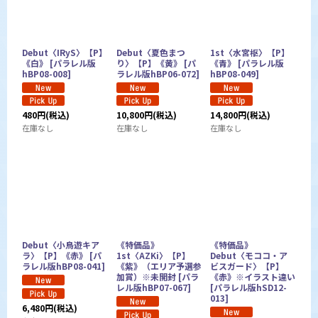
Debut〈IRyS〉【P】
Debut〈夏色まつ
1st〈水宮枢〉【P】
《白》
[
パラレル版
り〉【P】《黄》
[
パ
《青》
[
パラレル版
hBP08-008
]
ラレル版hBP06-072
]
hBP08-049
]
480
円
(税込)
10,800
円
(税込)
14,800
円
(税込)
在庫なし
在庫なし
在庫なし
Debut〈小鳥遊キア
《特価品》
《特価品》
ラ〉【P】《赤》
[
パ
1st〈AZKi〉【P】
Debut〈モココ・ア
ラレル版hBP08-041
]
《紫》（エリア予選参
ビスガード〉【P】
加賞）※未開封
[
パラ
《赤》※イラスト違い
レル版hBP07-067
]
[
パラレル版hSD12-
013
]
6,480
円
(税込)