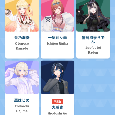
音乃瀬奏
一条莉々華
儒烏風亭らで
ん
Otonose
Ichijou Ririka
Juufuutei
Kanade
Raden
轟はじめ
卒業生
Todoroki
火威青
Hajime
Hiodoshi Ao