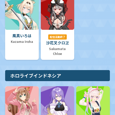
風真いろは
配信活動終了
Kazama Iroha
沙花叉クロヱ
Sakamata
Chloe
ホロライブインドネシア