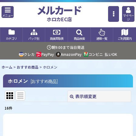
メルカード
メニュー
マイペー
ホロカEC店
ジ
カテゴリ
パック別
高価買取表
商品検索
通販一覧
ご利用案内
朝9:00まで当日発送
クレカ
PayPay
AmazonPay
コンビニ
払いOK
ホーム
>
おすすめ商品
>
ホロメン
ホロメン
[
おすすめ商品
]
表示順変更
閉じる
16
件
表示数
:
並び順
: