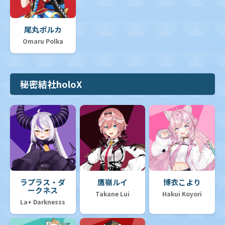
尾丸ポルカ
Omaru Polka
秘密結社holoX
ラプラス・ダ
鷹嶺ルイ
博衣こより
ークネス
Takane Lui
Hakui Koyori
La+ Darknesss