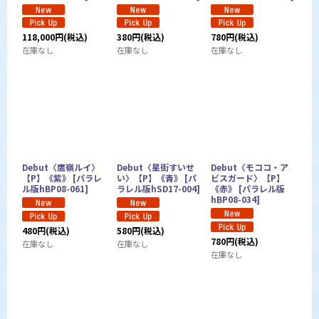
118,000
円
(税込)
380
円
(税込)
780
円
(税込)
在庫なし
在庫なし
在庫なし
Debut〈鷹嶺ルイ〉
Debut〈星街すいせ
Debut〈モココ・ア
【P】《紫》
[
パラレ
い〉【P】《青》
[
パ
ビスガード〉【P】
ル版hBP08-061
]
ラレル版hSD17-004
]
《赤》
[
パラレル版
hBP08-034
]
480
円
(税込)
580
円
(税込)
780
円
(税込)
在庫なし
在庫なし
在庫なし