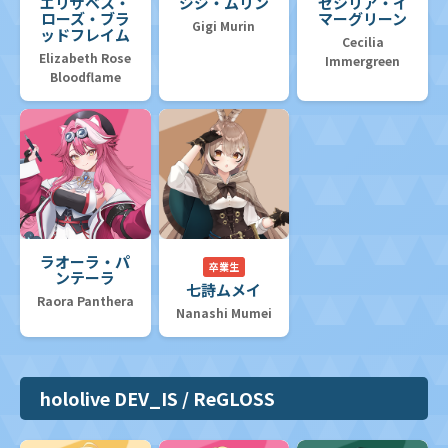
エリザベス・
ジジ・ムリン
セシリア・イ
ローズ・ブラ
マーグリーン
Gigi Murin
ッドフレイム
Cecilia
Elizabeth Rose
Immergreen
Bloodflame
ラオーラ・パ
卒業生
ンテーラ
七詩ムメイ
Raora Panthera
Nanashi Mumei
hololive DEV_IS / ReGLOSS