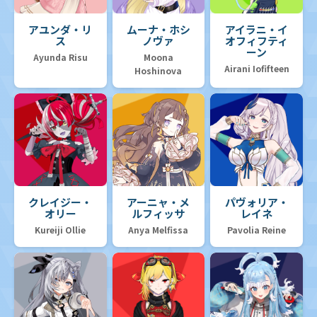
アユンダ・リ
ムーナ・ホシ
アイラニ・イ
ス
ノヴァ
オフィフティ
ーン
Ayunda Risu
Moona
Airani Iofifteen
Hoshinova
クレイジー・
アーニャ・メ
パヴォリア・
オリー
ルフィッサ
レイネ
Kureiji Ollie
Anya Melfissa
Pavolia Reine