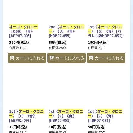
並び順
:
カテゴリ
:
オーロ・クロニー
2nd〈
オーロ・クロニ
1st〈
オーロ・クロニ
【OSR】《青》
ー
〉【U】《青》
ー
〉【S】《青》
[
パ
[
hBP07-005
]
[
hBP07-055
]
ラレル版hBP07-052
]
特集
:
380
円
(税込)
80
円
(税込)
180
円
(税込)
在庫数 19点
在庫数 28点
在庫数 2点
カートに入れる
カートに入れる
カートに入れる
絞り込む
1st〈
オーロ・クロニ
1st〈
オーロ・クロニ
1st〈
オーロ・クロニ
ー
〉【C】《青》
ー
〉【C】《青》
ー
〉【C】《青》
[
hBP01-093
]
[
hBP07-052
]
[
hBP07-053
]
30
円
(税込)
30
円
(税込)
50
円
(税込)
在庫数 41点
在庫数 51点
在庫数 67点