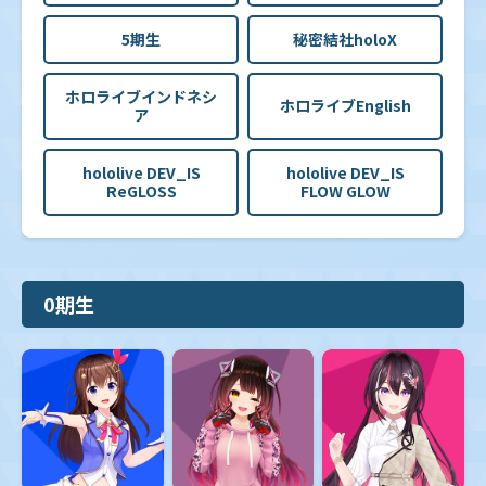
5期生
秘密結社holoX
ホロライブインドネシ
ホロライブEnglish
ア
hololive DEV_IS
hololive DEV_IS
ReGLOSS
FLOW GLOW
0期生