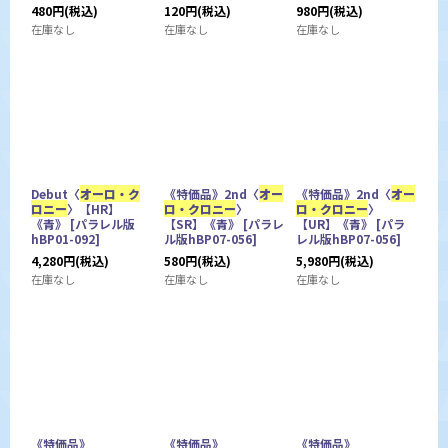
480
円
(税込)
120
円
(税込)
980
円
(税込)
在庫なし
在庫なし
在庫なし
Debut〈
オーロ・ク
《特価品》2nd〈
オー
《特価品》2nd〈
オー
ロニー
〉【HR】
ロ・クロニー
〉
ロ・クロニー
〉
《青》
[
パラレル版
【SR】《青》
[
パラレ
【UR】《青》
[
パラ
hBP01-092
]
ル版hBP07-056
]
レル版hBP07-056
]
4,280
円
(税込)
580
円
(税込)
5,980
円
(税込)
在庫なし
在庫なし
在庫なし
《特価品》
《特価品》
《特価品》