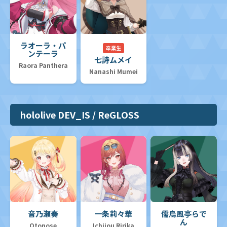
ラオーラ・パ
卒業生
ンテーラ
七詩ムメイ
Raora Panthera
Nanashi Mumei
hololive DEV_IS / ReGLOSS
音乃瀬奏
一条莉々華
儒烏風亭らで
ん
Otonose
Ichijou Ririka