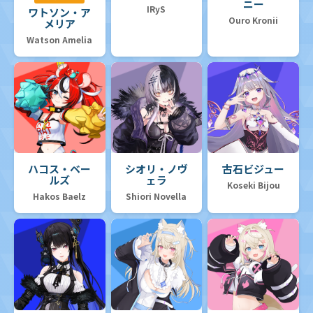
ニー
IRyS
ワトソン・ア
Ouro Kronii
メリア
Watson Amelia
ハコス・ベー
シオリ・ノヴ
古石ビジュー
ルズ
ェラ
Koseki Bijou
Hakos Baelz
Shiori Novella