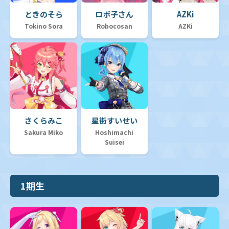
ときのそら
ロボ子さん
AZKi
Tokino Sora
Robocosan
AZKi
さくらみこ
星街すいせい
Sakura Miko
Hoshimachi
Suisei
1期生