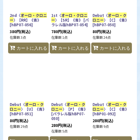
2nd〈
オーロ・クロニ
1st〈
オーロ・クロニ
Debut〈
オーロ・ク
ー
〉【RR】《青》
ー
〉【SR】《青》
[
パ
ロニー
〉【C】《青》
[
hBP07-056
]
ラレル版hBP07-054
]
[
hBP07-050
]
380
円
(税込)
780
円
(税込)
80
円
(税込)
在庫数 3点
在庫数 1点
在庫数 24点
カートに入れる
カートに入れる
カートに入れる
Debut〈
オーロ・ク
Debut〈
オーロ・ク
Debut〈
オーロ・ク
ロニー
〉【U】《青》
ロニー
〉【P】《青》
ロニー
〉【C】《青》
[
hBP07-051
]
[
パラレル版hBP07-
[
hBP01-092
]
050
]
80
円
(税込)
280
円
(税込)
280
円
(税込)
在庫数 29点
在庫数 9点
在庫数 5点