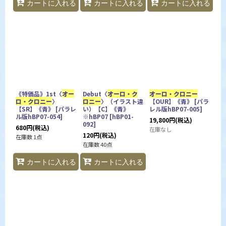
カートに入れる
カートに入れる
カートに入れる
《特価品》1st〈
オー
Debut〈
オーロ・ク
オーロ・クロニー
ロ・クロニー
〉
ロニー
〉（イラスト違
【OUR】《青》
[
パラ
【SR】《青》
[
パラレ
い）【C】《青》
レル版hBP07-005
]
ル版hBP07-054
]
※hBP07
[
hBP01-
19,800
円
(税込)
092
]
680
円
(税込)
在庫なし
120
円
(税込)
在庫数 1点
在庫数 40点
カートに入れる
カートに入れる