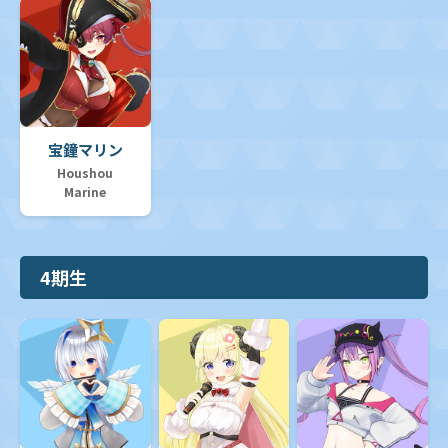
宝鐘マリン
Houshou
Marine
4期生