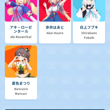
アキ・ローゼ
赤井はあと
白上フブキ
ンタール
Akai Haato
Shirakami
Aki Rosenthal
Fubuki
夏色まつり
Natsuiro
Matsuri