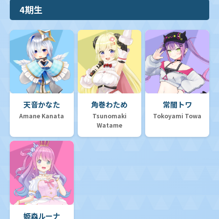
4期生
天音かなた
角巻わため
常闇トワ
Amane Kanata
Tsunomaki
Tokoyami Towa
Watame
姫森ルーナ