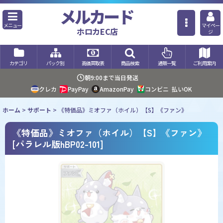
メルカード
メニュー
マイペー
ホロカEC店
ジ
カテゴリ
パック別
高価買取表
商品検索
通販一覧
ご利用案内
朝9:00まで当日発送
クレカ
PayPay
AmazonPay
コンビニ
払いOK
ホーム
>
サポート
>
《特価品》ミオファ（ホイル）【S】《ファン》
《特価品》ミオファ（ホイル）【S】《ファン》
[
パラレル版hBP02-101
]