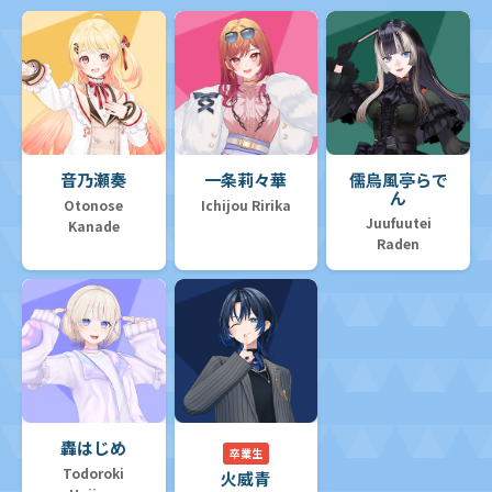
音乃瀬奏
一条莉々華
儒烏風亭らで
ん
Otonose
Ichijou Ririka
Juufuutei
Kanade
Raden
轟はじめ
卒業生
Todoroki
火威青