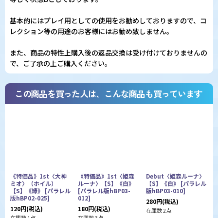
基本的にはプレイ用としての使用をお勧めしておりますので、コ
レクション等の用途のお客様にはお勧め致しません。
また、商品の特性上購入後の返品交換は受け付けておりませんの
で、ご了承の上ご購入ください。
この商品を買った人は、こんな商品も買っています
《特価品》1st〈大神
《特価品》1st〈姫森
Debut〈姫森ルーナ〉
ミオ〉（ホイル）
ルーナ〉【S】《白》
【S】《白》
[
パラレル
【S】《緑》
[
パラレル
[
パラレル版hBP03-
版hBP03-010
]
版
版hBP02-025
]
012
]
280
円
(税込)
3
120
円
(税込)
180
円
(税込)
在庫数 2点
在
在庫数 1点
在庫数 3点