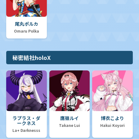
尾丸ポルカ
Omaru Polka
秘密結社holoX
ラプラス・ダ
鷹嶺ルイ
博衣こより
ークネス
Takane Lui
Hakui Koyori
La+ Darknesss