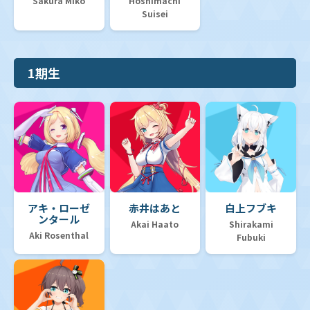
Sakura Miko
Hoshimachi
Suisei
1期生
アキ・ローゼ
赤井はあと
白上フブキ
ンタール
Akai Haato
Shirakami
Aki Rosenthal
Fubuki