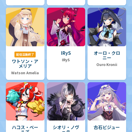
IRyS
オーロ・クロ
配信活動終了
ニー
IRyS
ワトソン・ア
Ouro Kronii
メリア
Watson Amelia
ハコス・ベー
シオリ・ノヴ
古石ビジュー
ルズ
ェラ