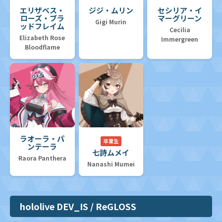
エリザベス・
ジジ・ムリン
セシリア・イ
ローズ・ブラ
マーグリーン
Gigi Murin
ッドフレイム
Cecilia
Elizabeth Rose
Immergreen
Bloodflame
ラオーラ・パ
卒業生
ンテーラ
七詩ムメイ
Raora Panthera
Nanashi Mumei
hololive DEV_IS / ReGLOSS