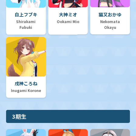
白上フブキ
大神ミオ
猫又おかゆ
Shirakami
Ookami Mio
Nekomata
Fubuki
Okayu
戌神ころね
Inugami Korone
3期生