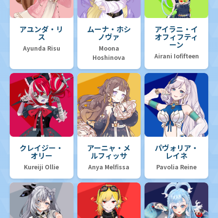
アユンダ・リ
ムーナ・ホシ
アイラニ・イ
ス
ノヴァ
オフィフティ
ーン
Ayunda Risu
Moona
Airani Iofifteen
Hoshinova
クレイジー・
アーニャ・メ
パヴォリア・
オリー
ルフィッサ
レイネ
Kureiji Ollie
Anya Melfissa
Pavolia Reine