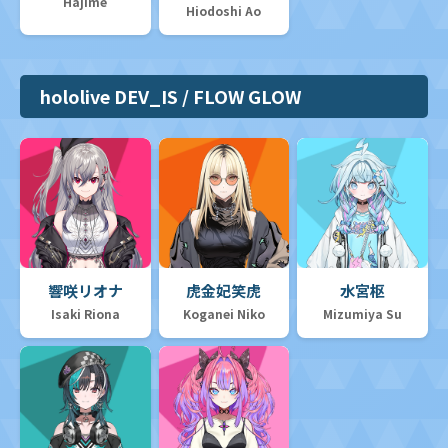
Hajime
Hiodoshi Ao
hololive DEV_IS / FLOW GLOW
響咲リオナ
虎金妃笑虎
水宮枢
Isaki Riona
Koganei Niko
Mizumiya Su