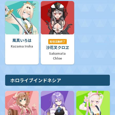
風真いろは
配信活動終了
Kazama Iroha
沙花叉クロヱ
Sakamata
Chloe
ホロライブインドネシア