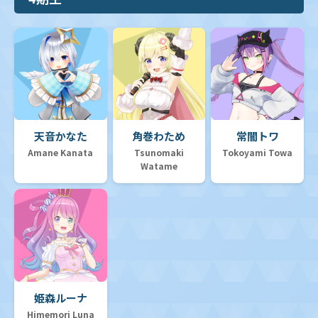
天音かなた
角巻わため
常闇トワ
Amane Kanata
Tsunomaki
Tokoyami Towa
Watame
姫森ルーナ
Himemori Luna