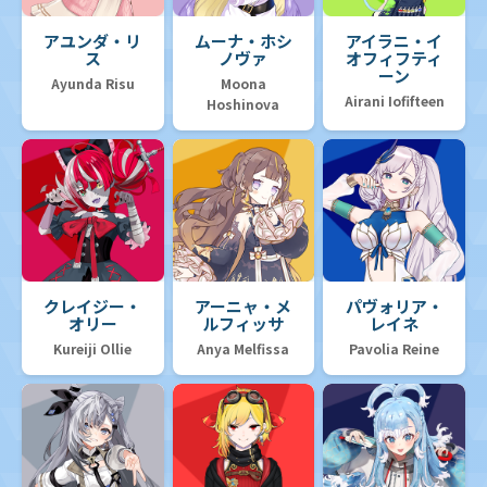
アユンダ・リ
ムーナ・ホシ
アイラニ・イ
ス
ノヴァ
オフィフティ
ーン
Ayunda Risu
Moona
Airani Iofifteen
Hoshinova
クレイジー・
アーニャ・メ
パヴォリア・
オリー
ルフィッサ
レイネ
Kureiji Ollie
Anya Melfissa
Pavolia Reine