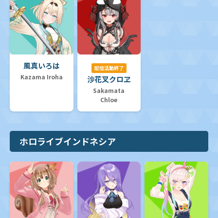
風真いろは
配信活動終了
Kazama Iroha
沙花叉クロヱ
Sakamata
Chloe
ホロライブインドネシア