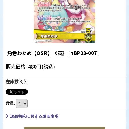
角巻わため【OSR】《黄》
[
hBP03-007
]
販売価格
:
480
円
(税込)
在庫数 3点
数量
:
返品特約に関する重要事項