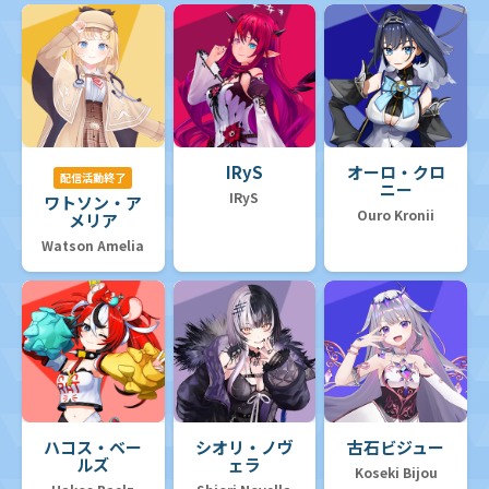
IRyS
オーロ・クロ
配信活動終了
ニー
IRyS
ワトソン・ア
Ouro Kronii
メリア
Watson Amelia
ハコス・ベー
シオリ・ノヴ
古石ビジュー
ルズ
ェラ
Koseki Bijou