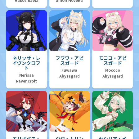
Hakos Baelz
Shiori Novella
ネリッサ・レ
フワワ・アビ
モココ・アビ
イヴンクロフ
スガード
スガード
ト
Fuwawa
Mococo
Nerissa
Abyssgard
Abyssgard
Ravencroft
エリザベス・
ジジ・ムリン
セシリア・イ