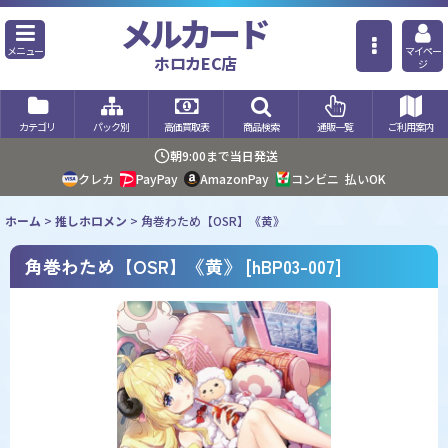
メルカード
メニュー
マイペー
ホロカEC店
ジ
カテゴリ
パック別
高価買取表
商品検索
通販一覧
ご利用案内
朝9:00まで当日発送
クレカ
PayPay
AmazonPay
コンビニ
払いOK
ホーム
>
推しホロメン
>
角巻わため【OSR】《黄》
角巻わため【OSR】《黄》
[
hBP03-007
]