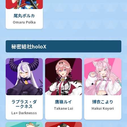
尾丸ポルカ
Omaru Polka
秘密結社holoX
ラプラス・ダ
鷹嶺ルイ
博衣こより
ークネス
Takane Lui
Hakui Koyori
La+ Darknesss