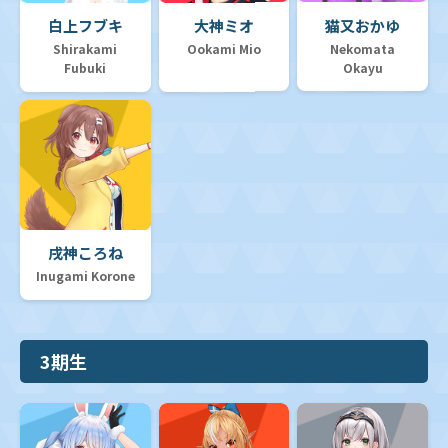
白上フブキ
大神ミオ
猫又おかゆ
Shirakami
Ookami Mio
Nekomata
Fubuki
Okayu
戌神ころね
Inugami Korone
3期生