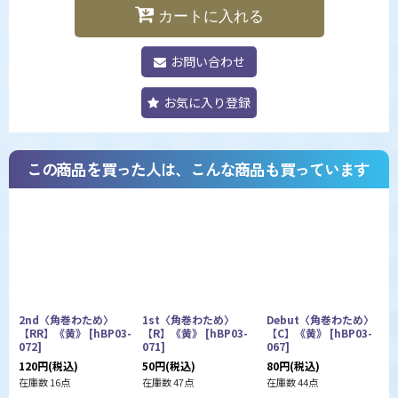
カートに入れる
お問い合わせ
お気に入り登録
この商品を買った人は、こんな商品も買っています
2nd〈角巻わため〉
1st〈角巻わため〉
Debut〈角巻わため〉
【RR】《黄》
[
hBP03-
【R】《黄》
[
hBP03-
【C】《黄》
[
hBP03-
072
]
071
]
067
]
1
120
円
(税込)
50
円
(税込)
80
円
(税込)
在
在庫数 16点
在庫数 47点
在庫数 44点