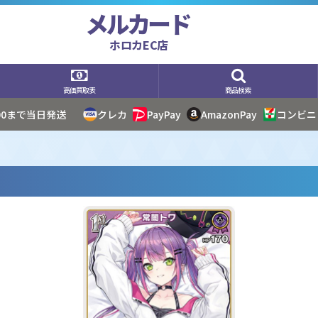
メルカード
ホロカEC店
高価買取表
商品検索
:00まで当日発送
クレカ
PayPay
AmazonPay
コンビニ