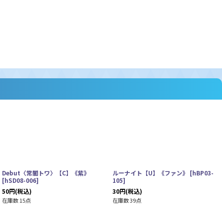
Debut〈常闇トワ〉【C】《紫》
ルーナイト【U】《ファン》
[
hBP03-
[
hSD08-006
]
105
]
50
円
(税込)
30
円
(税込)
在庫数 15点
在庫数 39点