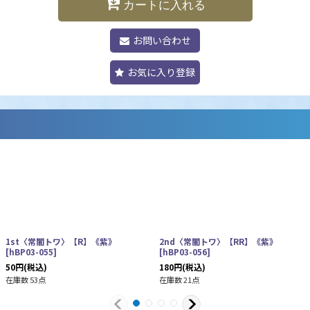
カートに入れる
お問い合わせ
お気に入り登録
1st〈常闇トワ〉【R】《紫》
2nd〈常闇トワ〉【RR】《紫》
[
hBP03-055
]
[
hBP03-056
]
50
円
(税込)
180
円
(税込)
在庫数 53点
在庫数 21点