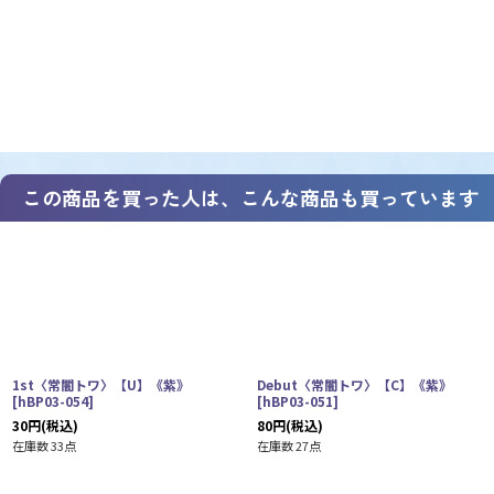
この商品を買った人は、こんな商品も買っています
1st〈常闇トワ〉【U】《紫》
Debut〈常闇トワ〉【C】《紫》
[
hBP03-054
]
[
hBP03-051
]
30
円
(税込)
80
円
(税込)
在庫数 33点
在庫数 27点