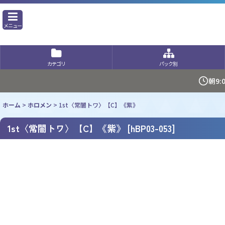
メニュー
カテゴリ
パック別
朝9
ホーム
>
ホロメン
>
1st〈常闇トワ〉【C】《紫》
1st〈常闇トワ〉【C】《紫》
[
hBP03-053
]