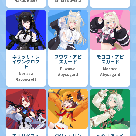
Hakos Baelz
Shiori Novella
ネリッサ・レ
フワワ・アビ
モココ・アビ
イヴンクロフ
スガード
スガード
ト
Fuwawa
Mococo
Nerissa
Abyssgard
Abyssgard
Ravencroft
エリザベス・
ジジ・ムリン
セシリア・イ