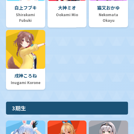
白上フブキ
大神ミオ
猫又おかゆ
Shirakami
Ookami Mio
Nekomata
Fubuki
Okayu
戌神ころね
Inugami Korone
3期生