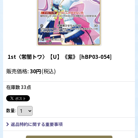
1st〈常闇トワ〉【U】《紫》
[
hBP03-054
]
販売価格
:
30
円
(税込)
在庫数 33点
数量
:
返品特約に関する重要事項