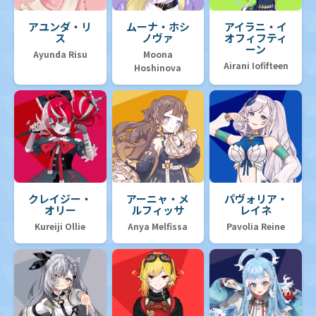
アユンダ・リ
ムーナ・ホシ
アイラニ・イ
ス
ノヴァ
オフィフティ
ーン
Ayunda Risu
Moona
Airani Iofifteen
Hoshinova
クレイジー・
アーニャ・メ
パヴォリア・
オリー
ルフィッサ
レイネ
Kureiji Ollie
Anya Melfissa
Pavolia Reine