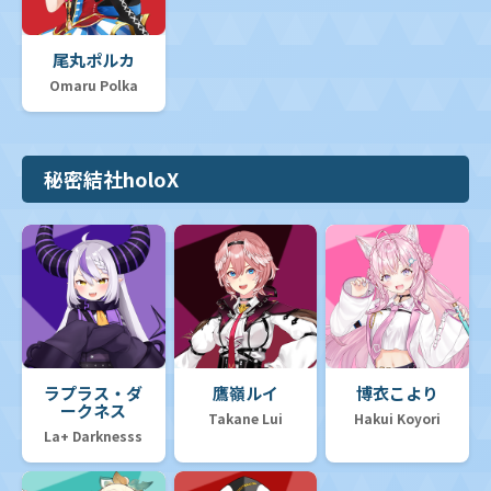
尾丸ポルカ
Omaru Polka
秘密結社holoX
ラプラス・ダ
鷹嶺ルイ
博衣こより
ークネス
Takane Lui
Hakui Koyori
La+ Darknesss