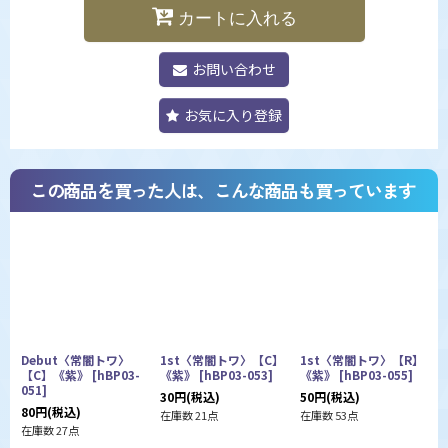
カートに入れる
お問い合わせ
お気に入り登録
この商品を買った人は、こんな商品も買っています
Debut〈常闇トワ〉
1st〈常闇トワ〉【C】
1st〈常闇トワ〉【R】
【C】《紫》
[
hBP03-
《紫》
[
hBP03-053
]
《紫》
[
hBP03-055
]
051
]
0
30
円
(税込)
50
円
(税込)
80
円
(税込)
5
在庫数 21点
在庫数 53点
在庫数 27点
在