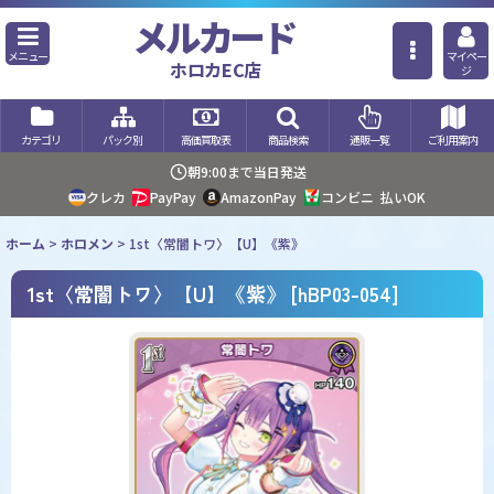
メルカード
メニュー
マイペー
ホロカEC店
ジ
カテゴリ
パック別
高価買取表
商品検索
通販一覧
ご利用案内
朝9:00まで当日発送
クレカ
PayPay
AmazonPay
コンビニ
払いOK
ホーム
>
ホロメン
>
1st〈常闇トワ〉【U】《紫》
1st〈常闇トワ〉【U】《紫》
[
hBP03-054
]