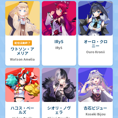
IRyS
オーロ・クロ
配信活動終了
ニー
IRyS
ワトソン・ア
Ouro Kronii
メリア
Watson Amelia
ハコス・ベー
シオリ・ノヴ
古石ビジュー
ルズ
ェラ
Koseki Bijou