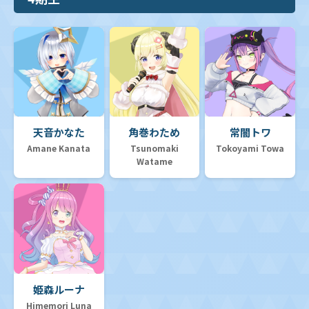
天音かなた
角巻わため
常闇トワ
Amane Kanata
Tsunomaki
Tokoyami Towa
Watame
姫森ルーナ
Himemori Luna