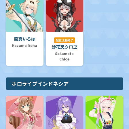
風真いろは
配信活動終了
Kazama Iroha
沙花叉クロヱ
Sakamata
Chloe
ホロライブインドネシア