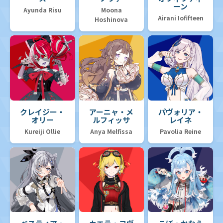
ーン
Ayunda Risu
Moona
Airani Iofifteen
Hoshinova
クレイジー・
アーニャ・メ
パヴォリア・
オリー
ルフィッサ
レイネ
Kureiji Ollie
Anya Melfissa
Pavolia Reine