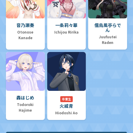
音乃瀬奏
一条莉々華
儒烏風亭らで
ん
Otonose
Ichijou Ririka
Juufuutei
Kanade
Raden
轟はじめ
卒業生
Todoroki
火威青
Hajime
Hiodoshi Ao