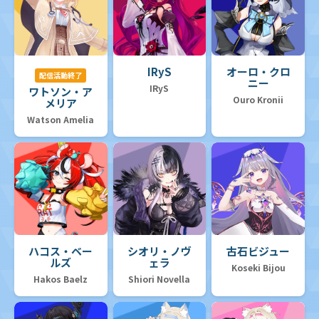
IRyS
オーロ・クロ
配信活動終了
ニー
IRyS
ワトソン・ア
Ouro Kronii
メリア
Watson Amelia
ハコス・ベー
シオリ・ノヴ
古石ビジュー
ルズ
ェラ
Koseki Bijou
Hakos Baelz
Shiori Novella