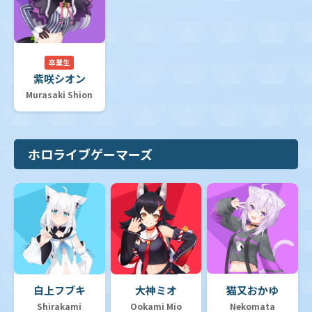
卒業生
紫咲シオン
Murasaki Shion
ホロライブゲーマーズ
白上フブキ
大神ミオ
猫又おかゆ
Shirakami
Ookami Mio
Nekomata