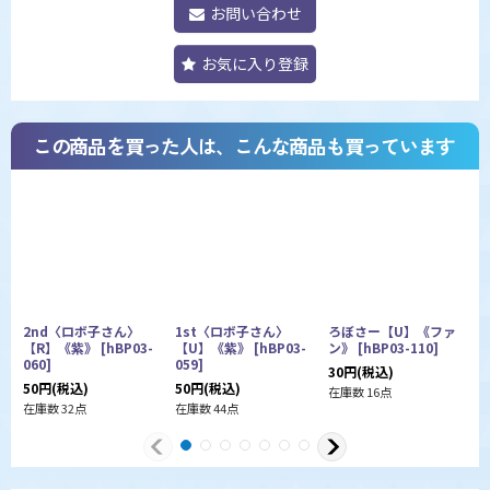
お問い合わせ
お気に入り登録
この商品を買った人は、こんな商品も買っています
2nd〈ロボ子さん〉
1st〈ロボ子さん〉
ろぼさー【U】《ファ
【R】《紫》
[
hBP03-
【U】《紫》
[
hBP03-
ン》
[
hBP03-110
]
060
]
059
]
0
30
円
(税込)
50
円
(税込)
50
円
(税込)
3
在庫数 16点
在庫数 32点
在庫数 44点
在