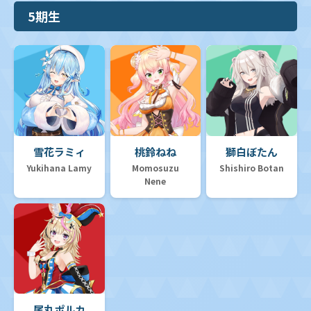
5期生
雪花ラミィ
桃鈴ねね
獅白ぼたん
Yukihana Lamy
Momosuzu
Shishiro Botan
Nene
尾丸ポルカ