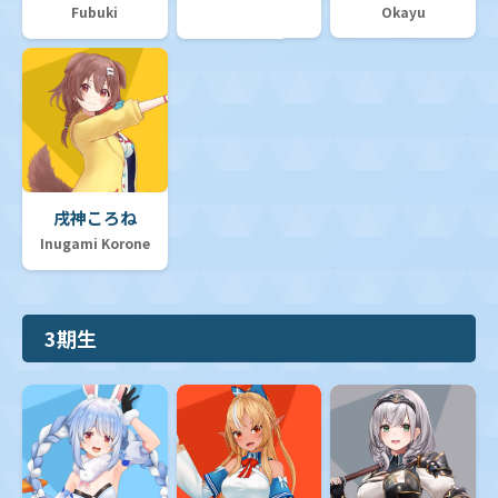
Fubuki
Okayu
戌神ころね
Inugami Korone
3期生