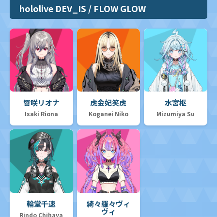
hololive DEV_IS / FLOW GLOW
響咲リオナ
虎金妃笑虎
水宮枢
Isaki Riona
Koganei Niko
Mizumiya Su
輪堂千速
綺々羅々ヴィ
ヴィ
Rindo Chihaya