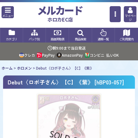
メルカード
メニュー
マイペー
ホロカEC店
ジ
カテゴリ
パック別
高価買取表
商品検索
通販一覧
ご利用案内
朝9:00まで当日発送
クレカ
PayPay
AmazonPay
コンビニ
払いOK
ホーム
>
ホロメン
>
Debut〈ロボ子さん〉【C】《紫》
Debut〈ロボ子さん〉【C】《紫》
[
hBP03-057
]