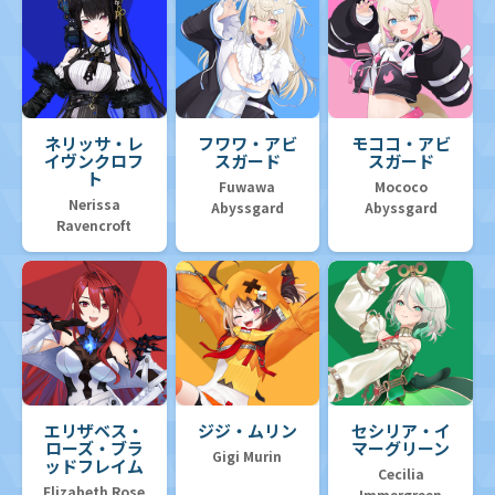
ネリッサ・レ
フワワ・アビ
モココ・アビ
イヴンクロフ
スガード
スガード
ト
Fuwawa
Mococo
Nerissa
Abyssgard
Abyssgard
Ravencroft
エリザベス・
ジジ・ムリン
セシリア・イ
ローズ・ブラ
マーグリーン
Gigi Murin
ッドフレイム
Cecilia
Elizabeth Rose
Immergreen