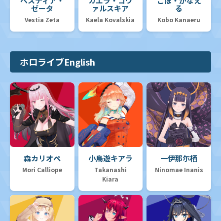
ベスティア・
カエラ・コヴ
こぼ・かなえ
ゼータ
ァルスキア
る
Vestia Zeta
Kaela Kovalskia
Kobo Kanaeru
ホロライブEnglish
森カリオペ
小鳥遊キアラ
一伊那尓栖
Mori Calliope
Takanashi
Ninomae Inanis
Kiara