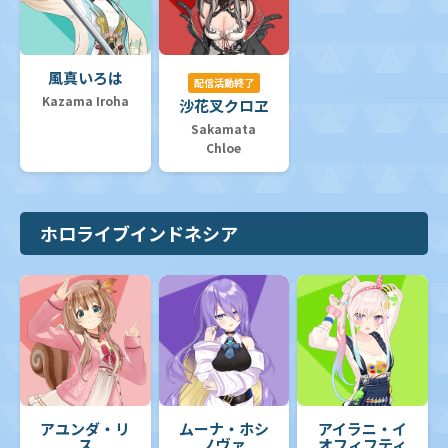
風真いろは
配信活動終了
Kazama Iroha
沙花叉クロヱ
Sakamata
Chloe
ホロライブインドネシア
アユンダ・リ
ムーナ・ホシ
アイラニ・イ
ス
ノヴァ
オフィフティ