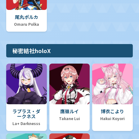
尾丸ポルカ
Omaru Polka
秘密結社holoX
ラプラス・ダ
鷹嶺ルイ
博衣こより
ークネス
Takane Lui
Hakui Koyori
La+ Darknesss