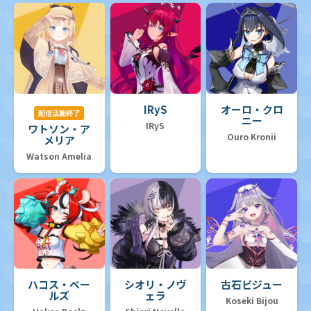
IRyS
オーロ・クロ
配信活動終了
ニー
IRyS
ワトソン・ア
Ouro Kronii
メリア
Watson Amelia
ハコス・ベー
シオリ・ノヴ
古石ビジュー
ルズ
ェラ
Koseki Bijou