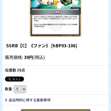
SSRB【C】《ファン》
[
hBP03-106
]
販売価格
:
30
円
(税込)
在庫数 38点
数量
:
返品特約に関する重要事項