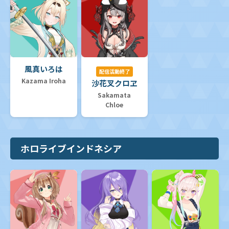
風真いろは
配信活動終了
Kazama Iroha
沙花叉クロヱ
Sakamata
Chloe
ホロライブインドネシア