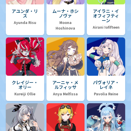
アユンダ・リ
ムーナ・ホシ
アイラニ・イ
ス
ノヴァ
オフィフティ
ーン
Ayunda Risu
Moona
Airani Iofifteen
Hoshinova
クレイジー・
アーニャ・メ
パヴォリア・
オリー
ルフィッサ
レイネ
Kureiji Ollie
Anya Melfissa
Pavolia Reine