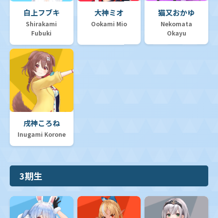
白上フブキ
大神ミオ
猫又おかゆ
Shirakami
Ookami Mio
Nekomata
Fubuki
Okayu
戌神ころね
Inugami Korone
3期生