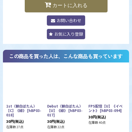
カートに入れる
お問い合わせ
お気に入り登録
この商品を買った人は、こんな商品も買っています
1st〈獅白ぼたん〉
Debut〈獅白ぼたん〉
FPS配信【U】《イベ
【C】《緑》
[
hBP03-
【U】《緑》
[
hBP03-
ント》
[
hBP03-094
]
018
]
017
]
0
30
円
(税込)
30
円
(税込)
30
円
(税込)
1
在庫数 40点
在庫数 27点
在庫数 22点
在