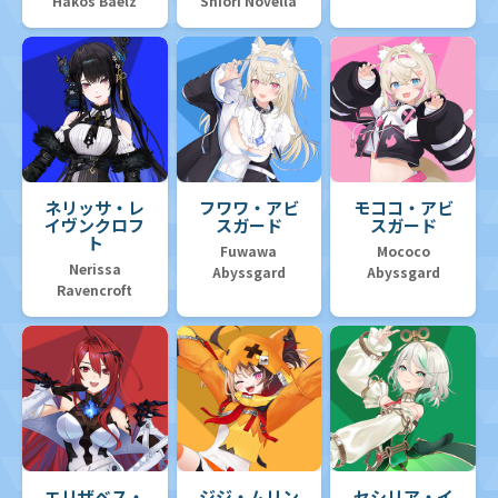
Hakos Baelz
Shiori Novella
ネリッサ・レ
フワワ・アビ
モココ・アビ
イヴンクロフ
スガード
スガード
ト
Fuwawa
Mococo
Nerissa
Abyssgard
Abyssgard
Ravencroft
エリザベス・
ジジ・ムリン
セシリア・イ