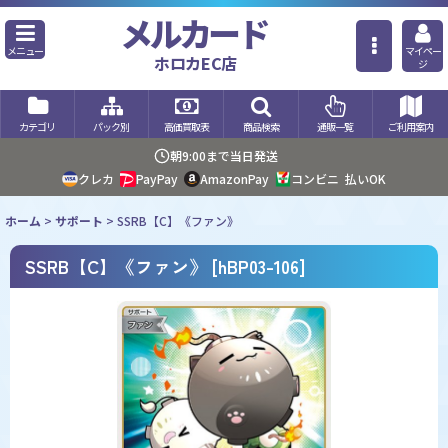
メルカード
メニュー
マイペー
ホロカEC店
ジ
カテゴリ
パック別
高価買取表
商品検索
通販一覧
ご利用案内
朝9:00まで当日発送
クレカ
PayPay
AmazonPay
コンビニ
払いOK
ホーム
>
サポート
>
SSRB【C】《ファン》
SSRB【C】《ファン》
[
hBP03-106
]