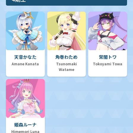
天音かなた
角巻わため
常闇トワ
Amane Kanata
Tsunomaki
Tokoyami Towa
Watame
姫森ルーナ
Himemori Luna