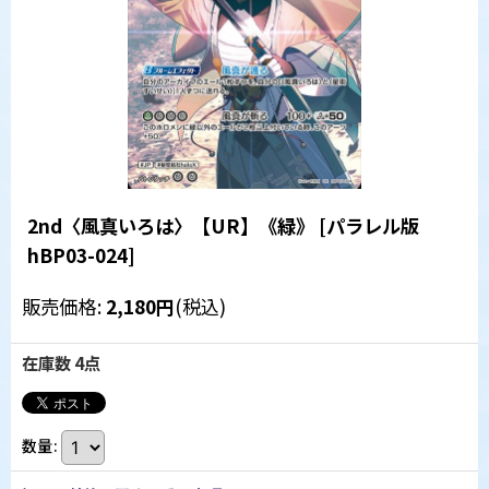
2nd〈風真いろは〉【UR】《緑》
[
パラレル版
hBP03-024
]
販売価格
:
2,180
円
(税込)
在庫数 4点
数量
: