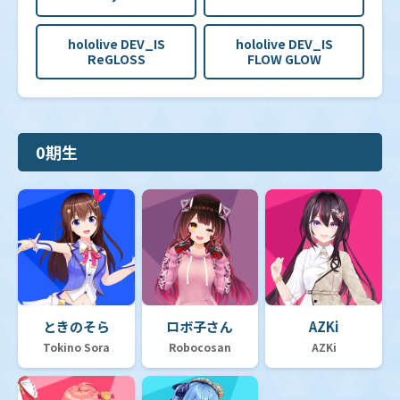
hololive DEV_IS
hololive DEV_IS
ReGLOSS
FLOW GLOW
0期生
ときのそら
ロボ子さん
AZKi
Tokino Sora
Robocosan
AZKi