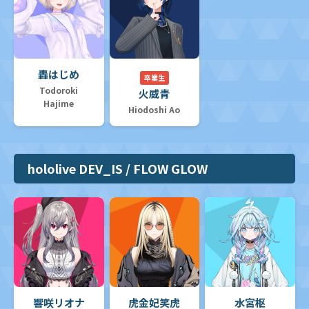
轟はじめ
卒業生
Todoroki
火威青
Hajime
Hiodoshi Ao
hololive DEV_IS / FLOW GLOW
響咲リオナ
虎金妃笑虎
水宮枢