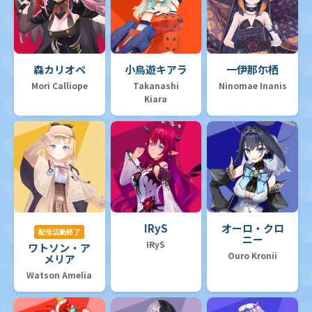
森カリオペ
小鳥遊キアラ
一伊那尓栖
Mori Calliope
Takanashi
Ninomae Inanis
Kiara
IRyS
オーロ・クロ
配信活動終了
ニー
IRyS
ワトソン・ア
Ouro Kronii
メリア
Watson Amelia