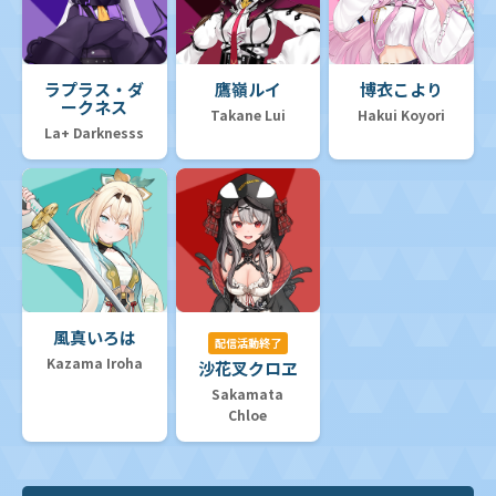
ラプラス・ダ
鷹嶺ルイ
博衣こより
ークネス
Takane Lui
Hakui Koyori
La+ Darknesss
風真いろは
配信活動終了
Kazama Iroha
沙花叉クロヱ
Sakamata
Chloe