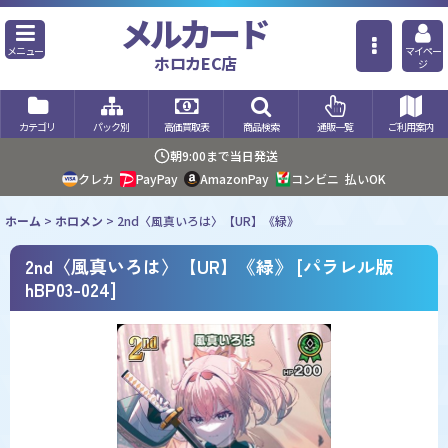
メルカード
メニュー
マイペー
ホロカEC店
ジ
カテゴリ
パック別
高価買取表
商品検索
通販一覧
ご利用案内
朝9:00まで当日発送
クレカ
PayPay
AmazonPay
コンビニ
払いOK
ホーム
>
ホロメン
>
2nd〈風真いろは〉【UR】《緑》
2nd〈風真いろは〉【UR】《緑》
[
パラレル版
hBP03-024
]