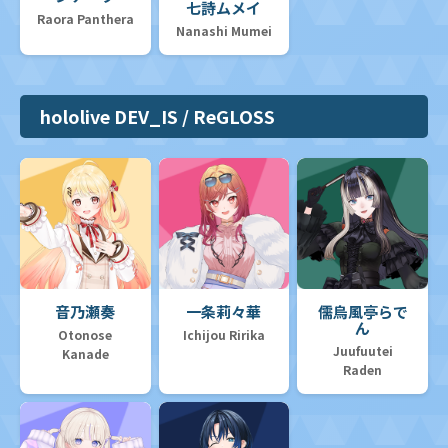
七詩ムメイ
Raora Panthera
Nanashi Mumei
hololive DEV_IS / ReGLOSS
音乃瀬奏
一条莉々華
儒烏風亭らで
ん
Otonose
Ichijou Ririka
Juufuutei
Kanade
Raden