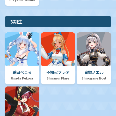
3期生
兎田ぺこら
不知火フレア
白銀ノエル
Usada Pekora
Shiranui Flare
Shirogane Noel