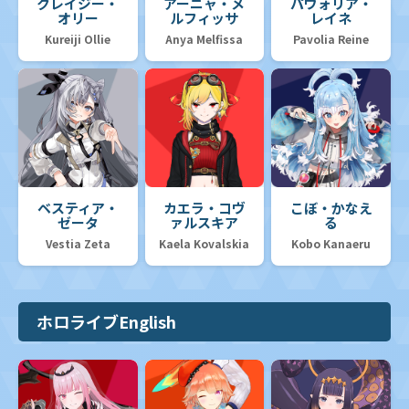
クレイジー・
アーニャ・メ
パヴォリア・
オリー
ルフィッサ
レイネ
Kureiji Ollie
Anya Melfissa
Pavolia Reine
ベスティア・
カエラ・コヴ
こぼ・かなえ
ゼータ
ァルスキア
る
Vestia Zeta
Kaela Kovalskia
Kobo Kanaeru
ホロライブEnglish