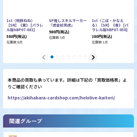
1st〈桃鈴ねね〉
SP推しスキルマーカー
1st〈こぼ・かなえ
【SR】《黄》
[
パラレ
『虎金妃笑虎』
る〉【SR】《青》
[
パ
ル版hBP07-081
]
ラレル版hBP07-058
]
980
円
(税込)
h
580
円
(税込)
380
円
(税込)
在庫数 5点
1
在庫数 8点
在庫数 1点
在
本商品の買取も承っています。詳細は下記の「買取価格表」よ
りご確認ください
https://akihabara-cardshop.com/hololive-kaitori/
関連グループ