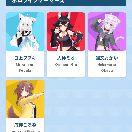
白上フブキ
大神ミオ
猫又おかゆ
Shirakami
Ookami Mio
Nekomata
Fubuki
Okayu
戌神ころね
Inugami Korone