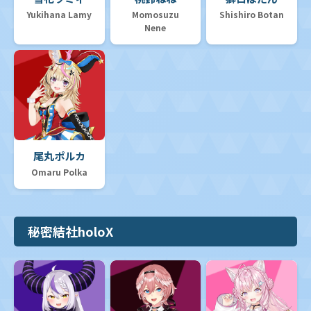
Yukihana Lamy
Momosuzu
Shishiro Botan
Nene
尾丸ポルカ
Omaru Polka
秘密結社holoX