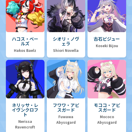
ハコス・ベー
シオリ・ノヴ
古石ビジュー
ルズ
ェラ
Koseki Bijou
Hakos Baelz
Shiori Novella
ネリッサ・レ
フワワ・アビ
モココ・アビ
イヴンクロフ
スガード
スガード
ト
Fuwawa
Mococo
Nerissa
Abyssgard
Abyssgard
Ravencroft