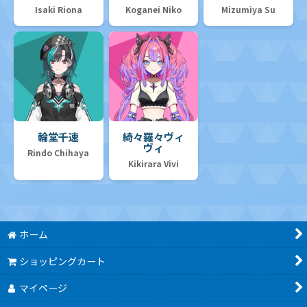
Isaki Riona
Koganei Niko
Mizumiya Su
輪堂千速
綺々羅々ヴィ
ヴィ
Rindo Chihaya
Kikirara Vivi
ホーム
ショッピングカート
マイページ