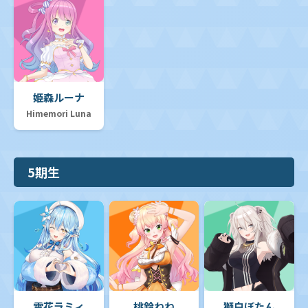
姫森ルーナ
Himemori Luna
5期生
雪花ラミィ
桃鈴ねね
獅白ぼたん