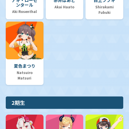
アキ・ローゼ
赤井はあと
白上フブキ
ンタール
Akai Haato
Shirakami
Aki Rosenthal
Fubuki
夏色まつり
Natsuiro
Matsuri
2期生