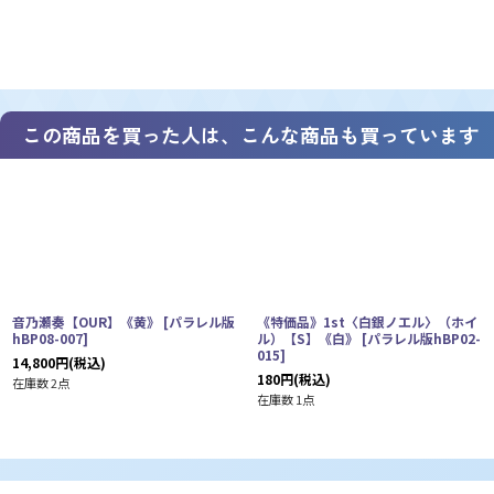
この商品を買った人は、こんな商品も買っています
音乃瀬奏【OUR】《黄》
[
パラレル版
《特価品》1st〈白銀ノエル〉（ホイ
hBP08-007
]
ル）【S】《白》
[
パラレル版hBP02-
015
]
14,800
円
(税込)
180
円
(税込)
在庫数 2点
在庫数 1点