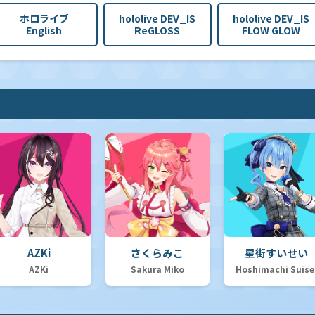
ホロライブ
hololive DEV_IS
hololive DEV_IS
English
ReGLOSS
FLOW GLOW
AZKi
さくらみこ
星街すいせい
AZKi
Sakura Miko
Hoshimachi Suise