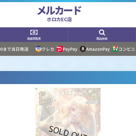
メルカード
ホロカEC店
高価買取表
商品検索
:00まで当日発送
クレカ
PayPay
AmazonPay
コンビニ
]