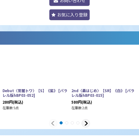
お問い合わせ
お気に入り登録
Debut〈常闇トワ〉【S】《紫》
[
パラ
2nd〈轟はじめ〉【SR】《白》
[
パラ
レル版hBP03-052
]
レル版hBP03-015
]
280
円
(税込)
580
円
(税込)
在庫数 5点
在庫数 2点