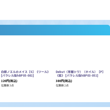
白銀ノエルのメイス【S】《ツール》
Debut〈常闇トワ〉（ホイル）【P】
[
パラレル版hBP05-081
]
《紫》
[
パラレル版hBP03-051
]
120
円
(税込)
380
円
(税込)
在庫数 3点
在庫数 2点