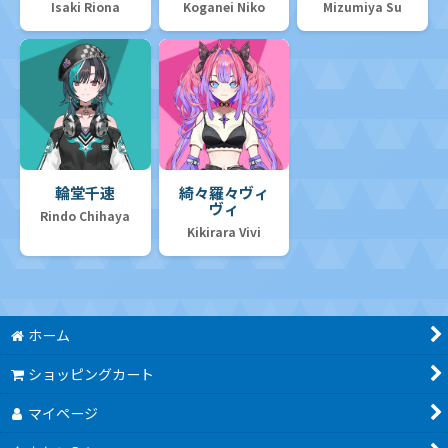
Isaki Riona
Koganei Niko
Mizumiya Su
輪堂千速
綺々羅々ヴィ
ヴィ
Rindo Chihaya
Kikirara Vivi
ホーム
ショッピングカート
マイページ