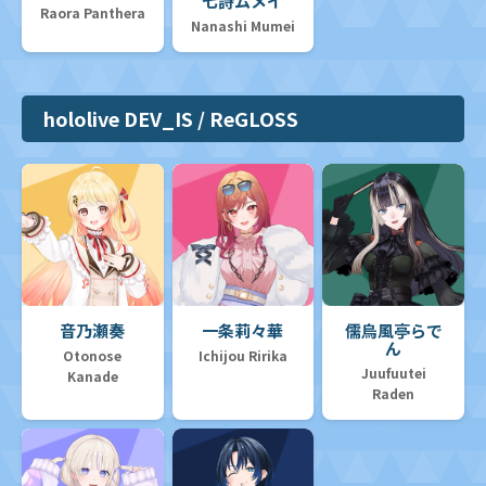
七詩ムメイ
Raora Panthera
Nanashi Mumei
hololive DEV_IS / ReGLOSS
音乃瀬奏
一条莉々華
儒烏風亭らで
ん
Otonose
Ichijou Ririka
Juufuutei
Kanade
Raden