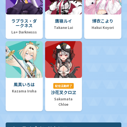
ラプラス・ダ
鷹嶺ルイ
博衣こより
ークネス
Takane Lui
Hakui Koyori
La+ Darknesss
風真いろは
配信活動終了
Kazama Iroha
沙花叉クロヱ
Sakamata
Chloe