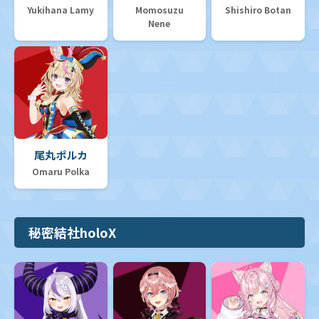
Yukihana Lamy
Momosuzu
Shishiro Botan
Nene
尾丸ポルカ
Omaru Polka
秘密結社holoX