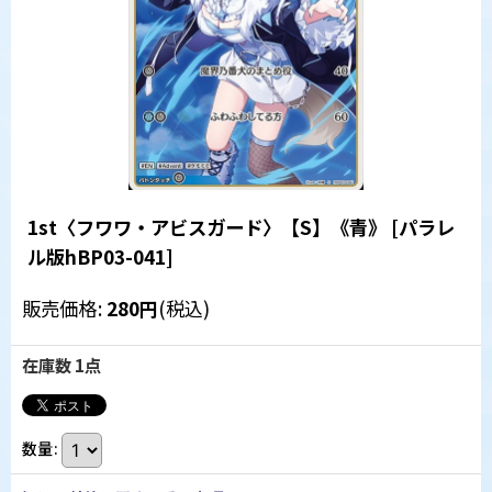
1st〈フワワ・アビスガード〉【S】《青》
[
パラレ
ル版hBP03-041
]
販売価格
:
280
円
(税込)
在庫数 1点
数量
: