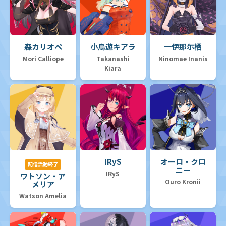
森カリオペ
小鳥遊キアラ
一伊那尓栖
Mori Calliope
Takanashi
Ninomae Inanis
Kiara
IRyS
オーロ・クロ
配信活動終了
ニー
IRyS
ワトソン・ア
Ouro Kronii
メリア
Watson Amelia