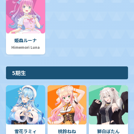
姫森ルーナ
Himemori Luna
5期生
雪花ラミィ
桃鈴ねね
獅白ぼたん