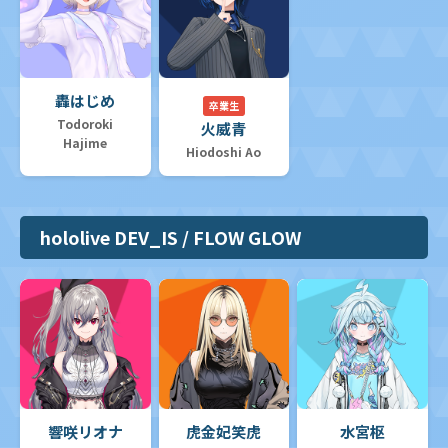
轟はじめ
卒業生
Todoroki
火威青
Hajime
Hiodoshi Ao
hololive DEV_IS / FLOW GLOW
響咲リオナ
虎金妃笑虎
水宮枢