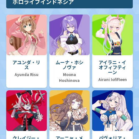
ホロライブインドネシア
アユンダ・リ
ムーナ・ホシ
アイラニ・イ
ス
ノヴァ
オフィフティ
ーン
Ayunda Risu
Moona
Airani Iofifteen
Hoshinova
クレイジー・
アーニャ・メ
パヴォリア・