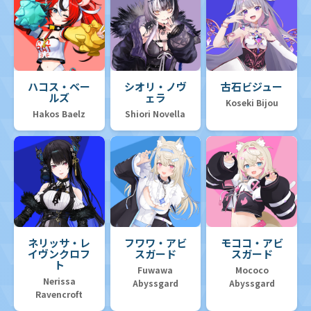
ハコス・ベー
シオリ・ノヴ
古石ビジュー
ルズ
ェラ
Koseki Bijou
Hakos Baelz
Shiori Novella
ネリッサ・レ
フワワ・アビ
モココ・アビ
イヴンクロフ
スガード
スガード
ト
Fuwawa
Mococo
Nerissa
Abyssgard
Abyssgard
Ravencroft