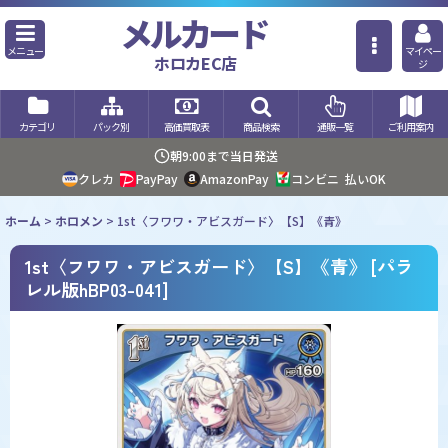
メルカード
メニュー
マイペー
ホロカEC店
ジ
カテゴリ
パック別
高価買取表
商品検索
通販一覧
ご利用案内
朝9:00まで当日発送
クレカ
PayPay
AmazonPay
コンビニ
払いOK
ホーム
>
ホロメン
>
1st〈フワワ・アビスガード〉【S】《青》
1st〈フワワ・アビスガード〉【S】《青》
[
パラ
レル版hBP03-041
]