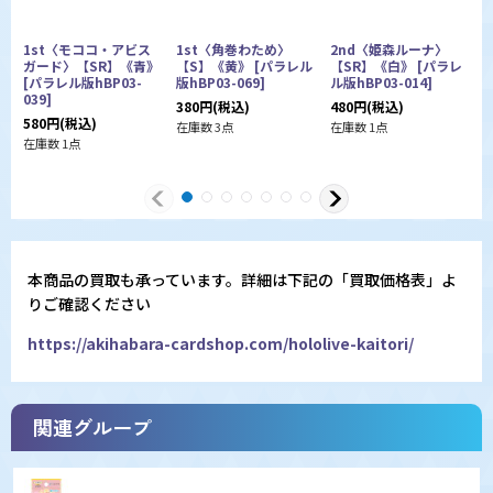
1st〈モココ・アビス
1st〈角巻わため〉
2nd〈姫森ルーナ〉
ガード〉【SR】《青》
【S】《黄》
[
パラレル
【SR】《白》
[
パラレ
[
パラレル版hBP03-
版hBP03-069
]
ル版hBP03-014
]
版
039
]
380
円
(税込)
480
円
(税込)
3
580
円
(税込)
在庫数 3点
在庫数 1点
在
在庫数 1点
本商品の買取も承っています。詳細は下記の「買取価格表」よ
りご確認ください
https://akihabara-cardshop.com/hololive-kaitori/
関連グループ