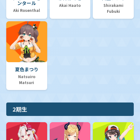
ンタール
Akai Haato
Shirakami
Aki Rosenthal
Fubuki
夏色まつり
Natsuiro
Matsuri
2期生