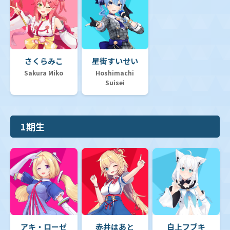
さくらみこ
星街すいせい
Sakura Miko
Hoshimachi
Suisei
1期生
アキ・ローゼ
赤井はあと
白上フブキ