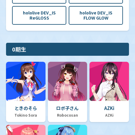
hololive DEV_IS
hololive DEV_IS
ReGLOSS
FLOW GLOW
0期生
ときのそら
ロボ子さん
AZKi
Tokino Sora
Robocosan
AZKi