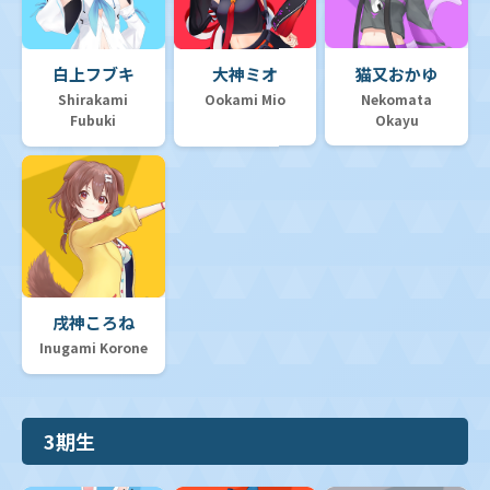
白上フブキ
大神ミオ
猫又おかゆ
Shirakami
Ookami Mio
Nekomata
Fubuki
Okayu
戌神ころね
Inugami Korone
3期生