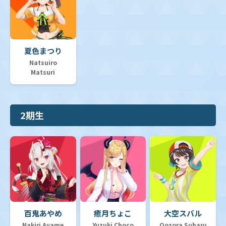
夏色まつり
Natsuiro
Matsuri
2期生
百鬼あやめ
癒月ちょこ
大空スバル
Nakiri Ayame
Yuzuki Choco
Oozora Subaru