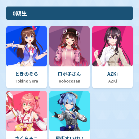
0期生
ときのそら
ロボ子さん
AZKi
Tokino Sora
Robocosan
AZKi
さくらみこ
星街すいせい