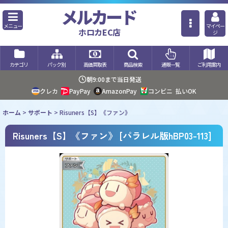
メルカード
メニュー
マイペー
ホロカEC店
ジ
カテゴリ
パック別
高価買取表
商品検索
通販一覧
ご利用案内
朝9:00まで当日発送
クレカ
PayPay
AmazonPay
コンビニ
払いOK
ホーム
>
サポート
>
Risuners【S】《ファン》
Risuners【S】《ファン》
[
パラレル版hBP03-113
]