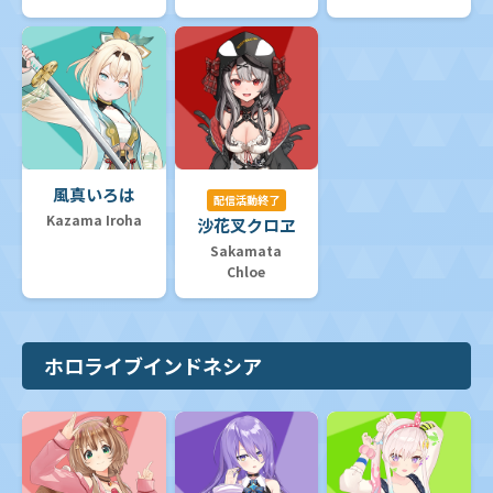
風真いろは
配信活動終了
Kazama Iroha
沙花叉クロヱ
Sakamata
Chloe
ホロライブインドネシア