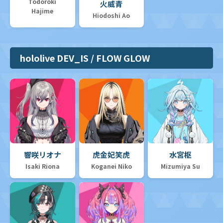
Todoroki
火威青
Hajime
Hiodoshi Ao
hololive DEV_IS / FLOW GLOW
響咲リオナ
虎金妃笑虎
水宮枢
Isaki Riona
Koganei Niko
Mizumiya Su