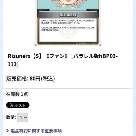
Risuners【S】《ファン》
[
パラレル版hBP03-
113
]
販売価格
:
80
円
(税込)
在庫数 1点
数量
:
返品特約に関する重要事項