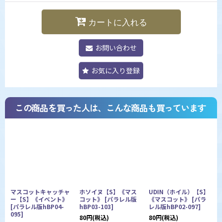
カートに入れる
お問い合わせ
お気に入り登録
この商品を買った人は、こんな商品も買っています
マスコットキャッチャ
ホソイヌ【S】《マス
UDIN（ホイル）【S】
ー【S】《イベント》
コット》
[
パラレル版
《マスコット》
[
パラ
[
パラレル版hBP04-
hBP03-103
]
レル版hBP02-097
]
レ
095
]
80
円
(税込)
80
円
(税込)
1