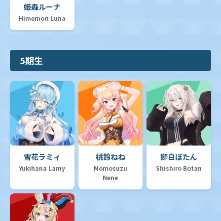
姫森ルーナ
Himemori Luna
5期生
雪花ラミィ
桃鈴ねね
獅白ぼたん
Yukihana Lamy
Momosuzu
Shishiro Botan
Nene