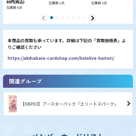
80
円
(税込)
在庫数 1点
在庫数 5点
在
在庫数 6点
本商品の買取も承っています。詳細は下記の「買取価格表」よ
りご確認ください
https://akihabara-cardshop.com/hololive-kaitori/
関連グループ
【hBP03】ブースターパック「エリートスパーク」