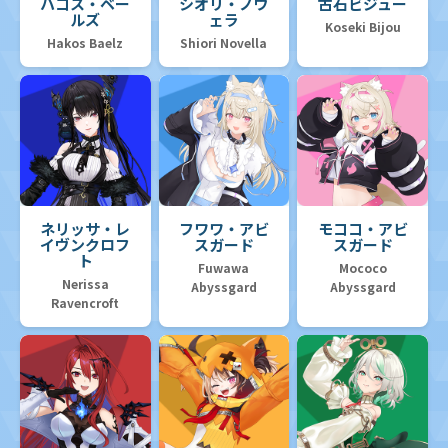
ハコス・ベー
シオリ・ノヴ
古石ビジュー
ルズ
ェラ
Koseki Bijou
Hakos Baelz
Shiori Novella
ネリッサ・レ
フワワ・アビ
モココ・アビ
イヴンクロフ
スガード
スガード
ト
Fuwawa
Mococo
Nerissa
Abyssgard
Abyssgard
Ravencroft