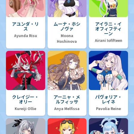
アユンダ・リ
ムーナ・ホシ
アイラニ・イ
ス
ノヴァ
オフィフティ
ーン
Ayunda Risu
Moona
Airani Iofifteen
Hoshinova
クレイジー・
アーニャ・メ
パヴォリア・
オリー
ルフィッサ
レイネ
Kureiji Ollie
Anya Melfissa
Pavolia Reine