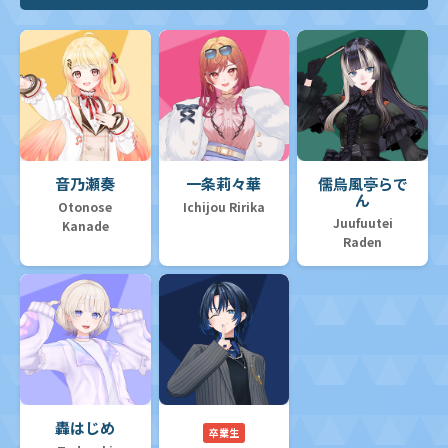
音乃瀬奏
一条莉々華
儒烏風亭らで
ん
Otonose
Ichijou Ririka
Juufuutei
Kanade
Raden
轟はじめ
卒業生