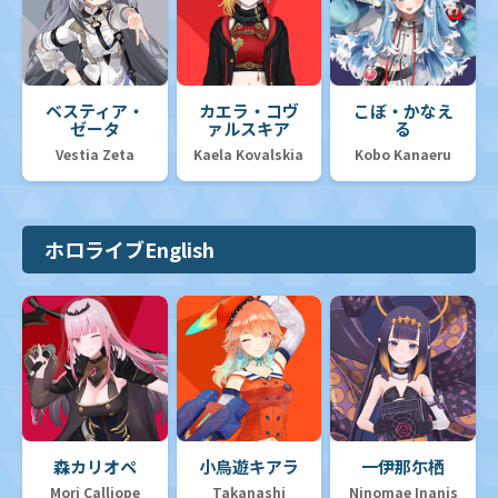
ベスティア・
カエラ・コヴ
こぼ・かなえ
ゼータ
ァルスキア
る
Vestia Zeta
Kaela Kovalskia
Kobo Kanaeru
ホロライブEnglish
森カリオペ
小鳥遊キアラ
一伊那尓栖
Mori Calliope
Takanashi
Ninomae Inanis