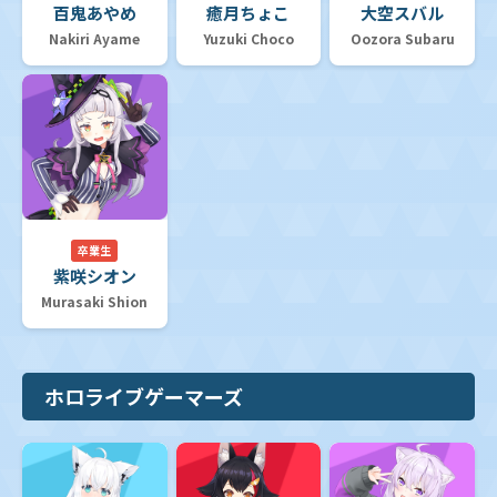
百鬼あやめ
癒月ちょこ
大空スバル
Nakiri Ayame
Yuzuki Choco
Oozora Subaru
卒業生
紫咲シオン
Murasaki Shion
ホロライブゲーマーズ