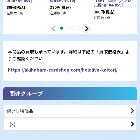
版hBP04-009
]
版hBP04-010
]
【SR】《紫》
[
パラレ
ル
ル版hBP04-059
]
80
円
(税込)
380
円
(税込)
4
380
円
(税込)
在庫数 9点
在庫数 1点
在
在庫数 4点
本商品の買取も承っています。詳細は下記の「買取価格表」よ
りご確認ください
https://akihabara-cardshop.com/hololive-kaitori/
関連グループ
傷アリ特価品
【S】