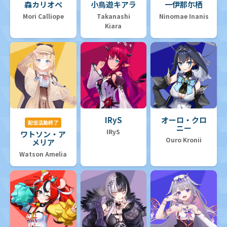
森カリオペ
小鳥遊キアラ
一伊那尓栖
Mori Calliope
Takanashi
Ninomae Inanis
Kiara
IRyS
オーロ・クロ
配信活動終了
ニー
IRyS
ワトソン・ア
Ouro Kronii
メリア
Watson Amelia