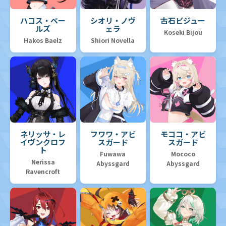
ハコス・ベー
シオリ・ノヴ
古石ビジュー
ルズ
ェラ
Koseki Bijou
Hakos Baelz
Shiori Novella
ネリッサ・レ
フワワ・アビ
モココ・アビ
イヴンクロフ
スガード
スガード
ト
Fuwawa
Mococo
Nerissa
Abyssgard
Abyssgard
Ravencroft