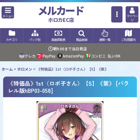
メルカード
メニュー
マイペー
ホロカEC店
ジ
カテゴリ
パック別
高価買取表
商品検索
通販一覧
ご利用案内
朝9:00まで当日発送
クレカ
PayPay
AmazonPay
コンビニ
払いOK
ホーム
>
ホロメン
>
《特価品》1st〈ロボ子さん〉【S】《紫》
《特価品》1st〈ロボ子さん〉【S】《紫》
[
パラ
レル版hBP03-058
]