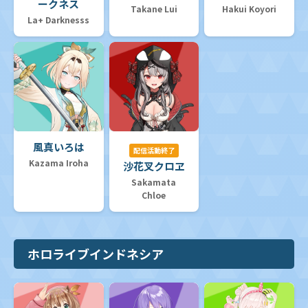
ークネス
Takane Lui
Hakui Koyori
La+ Darknesss
風真いろは
配信活動終了
Kazama Iroha
沙花叉クロヱ
Sakamata
Chloe
ホロライブインドネシア