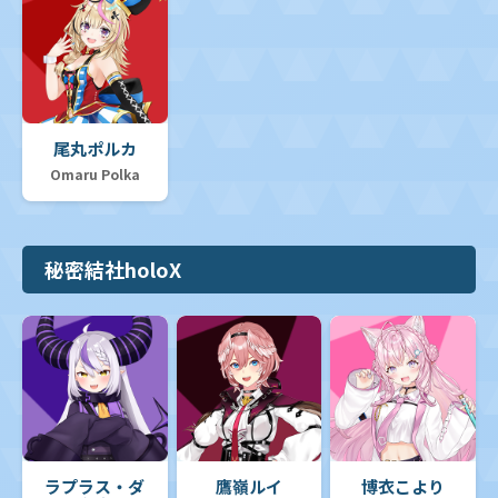
尾丸ポルカ
Omaru Polka
秘密結社holoX
ラプラス・ダ
鷹嶺ルイ
博衣こより