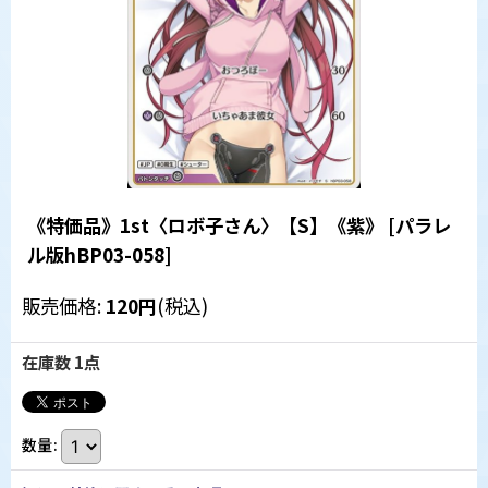
《特価品》1st〈ロボ子さん〉【S】《紫》
[
パラレ
ル版hBP03-058
]
販売価格
:
120
円
(税込)
在庫数 1点
数量
: