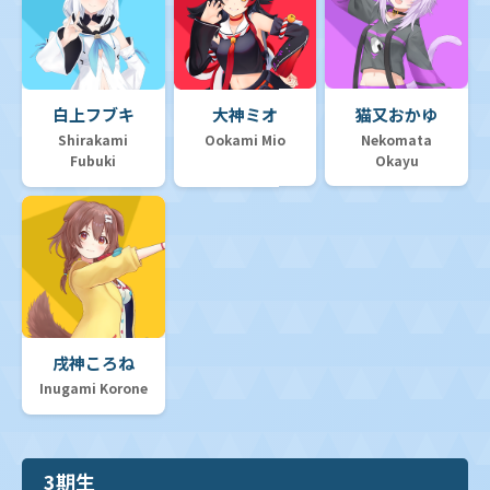
白上フブキ
大神ミオ
猫又おかゆ
Shirakami
Ookami Mio
Nekomata
Fubuki
Okayu
戌神ころね
Inugami Korone
3期生