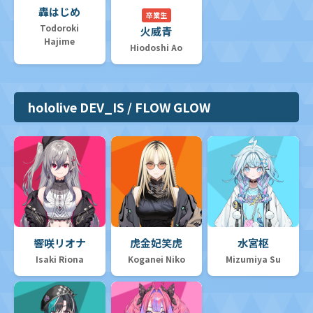
轟はじめ
卒業生
Todoroki
火威青
Hajime
Hiodoshi Ao
hololive DEV_IS / FLOW GLOW
響咲リオナ
虎金妃笑虎
水宮枢
Isaki Riona
Koganei Niko
Mizumiya Su