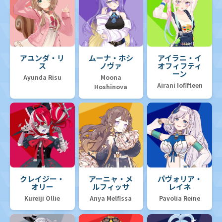
アユンダ・リ
ムーナ・ホシ
アイラニ・イ
ス
ノヴァ
オフィフティ
ーン
Ayunda Risu
Moona
Airani Iofifteen
Hoshinova
クレイジー・
アーニャ・メ
パヴォリア・
オリー
ルフィッサ
レイネ
Kureiji Ollie
Anya Melfissa
Pavolia Reine