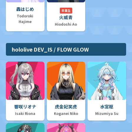
轟はじめ
卒業生
Todoroki
火威青
Hajime
Hiodoshi Ao
hololive DEV_IS / FLOW GLOW
響咲リオナ
虎金妃笑虎
水宮枢
Isaki Riona
Koganei Niko
Mizumiya Su