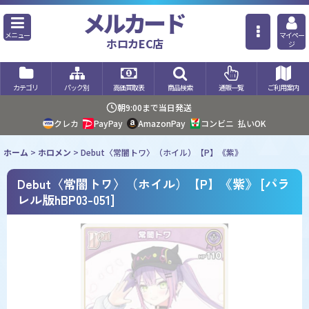
メルカード
メニュー
マイペー
ホロカEC店
ジ
カテゴリ
パック別
高価買取表
商品検索
通販一覧
ご利用案内
朝9:00まで当日発送
クレカ
PayPay
AmazonPay
コンビニ
払いOK
ホーム
>
ホロメン
>
Debut〈常闇トワ〉（ホイル）【P】《紫》
Debut〈常闇トワ〉（ホイル）【P】《紫》
[
パラ
レル版hBP03-051
]