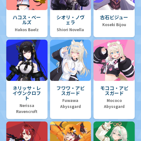
ハコス・ベー
シオリ・ノヴ
古石ビジュー
ルズ
ェラ
Koseki Bijou
Hakos Baelz
Shiori Novella
ネリッサ・レ
フワワ・アビ
モココ・アビ
イヴンクロフ
スガード
スガード
ト
Fuwawa
Mococo
Nerissa
Abyssgard
Abyssgard
Ravencroft