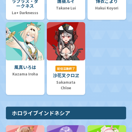
ラプラス・ダ
鷹嶺ルイ
博衣こより
ークネス
Takane Lui
Hakui Koyori
La+ Darknesss
風真いろは
配信活動終了
Kazama Iroha
沙花叉クロヱ
Sakamata
Chloe
ホロライブインドネシア