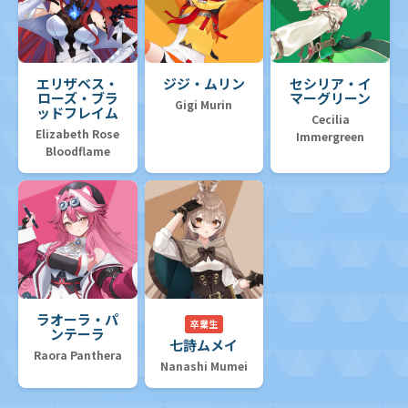
エリザベス・
ジジ・ムリン
セシリア・イ
ローズ・ブラ
マーグリーン
Gigi Murin
ッドフレイム
Cecilia
Elizabeth Rose
Immergreen
Bloodflame
ラオーラ・パ
卒業生
ンテーラ
七詩ムメイ
Raora Panthera
Nanashi Mumei