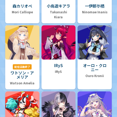
森カリオペ
小鳥遊キアラ
一伊那尓栖
Mori Calliope
Takanashi
Ninomae Inanis
Kiara
IRyS
オーロ・クロ
配信活動終了
ニー
IRyS
ワトソン・ア
Ouro Kronii
メリア
Watson Amelia