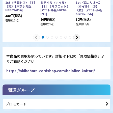
1st〈常闇トワ〉【S】
ミテイル（ホイル）
1st〈森カリオペ〉
《紫》
[
パラレル版
【S】《マスコット》
（ホイル）【S】
hBP03-054
]
[
パラレル版hBP02-
《紫》
[
パラレル版
093
]
hBP02-056
]
レ
380
円
(税込)
80
円
(税込)
80
円
(税込)
1
在庫数 3点
在庫数 3点
在庫数 5点
在
本商品の買取も承っています。詳細は下記の「買取価格表」よ
りご確認ください
https://akihabara-cardshop.com/hololive-kaitori/
関連グループ
プロモカード