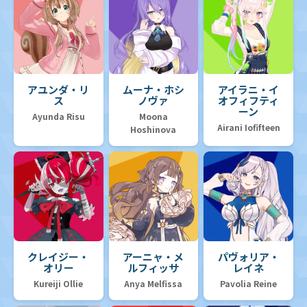
アユンダ・リ
ムーナ・ホシ
アイラニ・イ
ス
ノヴァ
オフィフティ
ーン
Ayunda Risu
Moona
Airani Iofifteen
Hoshinova
クレイジー・
アーニャ・メ
パヴォリア・
オリー
ルフィッサ
レイネ
Kureiji Ollie
Anya Melfissa
Pavolia Reine