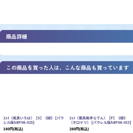
商品詳細
この商品を買った人は、こんな商品も買っています
1st〈風真いろは〉【S】《緑》
[
パラ
1st〈儒烏風亭らでん〉【P】《緑》
レル版hBP06-025
]
（ホロドリ）
[
パラレル版hBP06-033
]
380
円
(税込)
280
円
(税込)