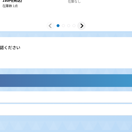
180
円
(税込)
在庫なし
在庫数 1点
認ください