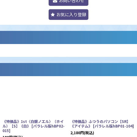
お問い合わせ
お気に入り登録
《特価品》1st〈白銀ノエル〉（ホイ
《特価品》ふつうのパソコン【SR】
ル）【S】《白》
[
パラレル版hBP02-
《アイテム》
[
パラレル版hBP01-104
]
015
]
2,180
円
(税込)