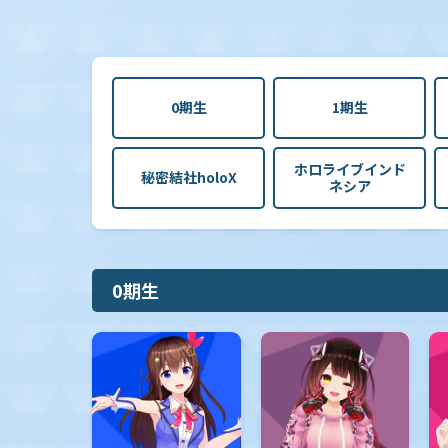
0期生
1期生
ホロライブインド
秘密結社holoX
ネシア
0期生