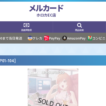
メルカード
ホロカEC店
高価買取表
商品検索
:00まで当日発送
クレカ
PayPay
AmazonPay
コンビニ
1-104
]