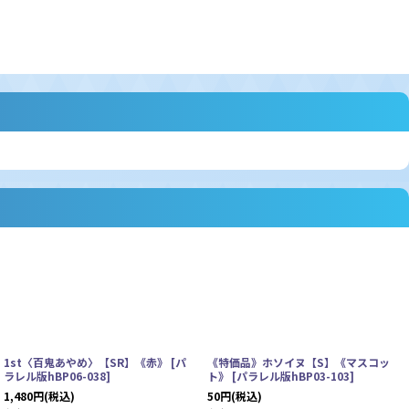
1st〈百鬼あやめ〉【SR】《赤》
[
パ
《特価品》ホソイヌ【S】《マスコッ
ラレル版hBP06-038
]
ト》
[
パラレル版hBP03-103
]
1,480
円
(税込)
50
円
(税込)