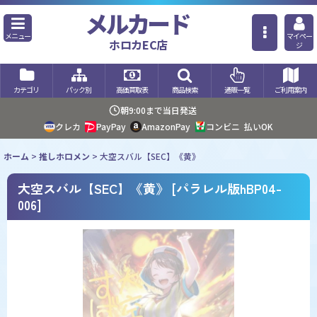
メルカード
メニュー
マイペー
ホロカEC店
ジ
カテゴリ
パック別
高価買取表
商品検索
通販一覧
ご利用案内
朝9:00まで当日発送
クレカ
PayPay
AmazonPay
コンビニ
払いOK
ホーム
>
推しホロメン
>
大空スバル【SEC】《黄》
大空スバル【SEC】《黄》
[
パラレル版hBP04-
006
]