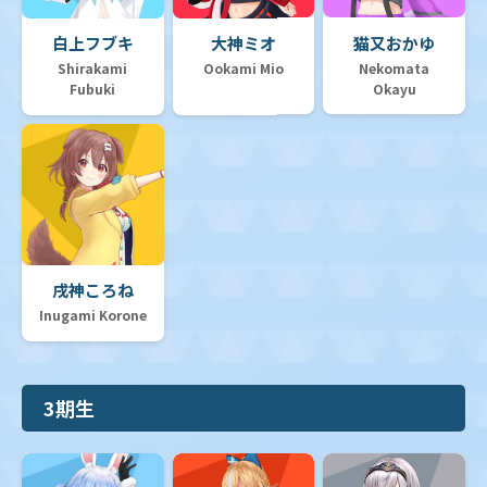
白上フブキ
大神ミオ
猫又おかゆ
Shirakami
Ookami Mio
Nekomata
Fubuki
Okayu
戌神ころね
Inugami Korone
3期生