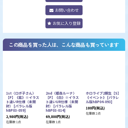
お問い合わせ
お気に入り登録
この商品を買った人は、こんな商品も買っています
1st〈ロボ子さん〉
2nd〈姫森ルーナ〉
ホロライブ2期生【S】
【P】《紫》※イラス
【P】《白》※イラス
《イベント》
[
パラレ
[
ト違いR仕様（未開
ト違いUR仕様（未開
ル版hBP04-093
]
0
封）
[
パラレル版
封）
[
パラレル版
180
円
(税込)
9
hBP03-059
]
hBP03-014
]
在庫数 2点
在
2,980
円
(税込)
69,800
円
(税込)
在庫数 1点
在庫数 1点