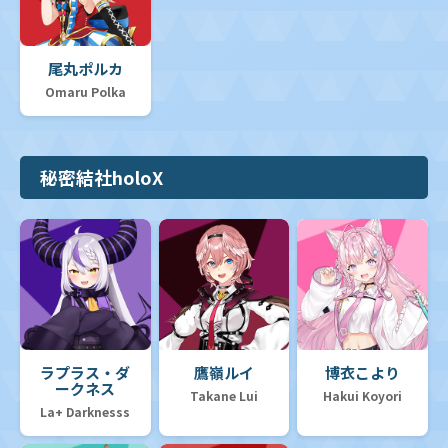
尾丸ポルカ
Omaru Polka
秘密結社holoX
ラプラス・ダ
鷹嶺ルイ
博衣こより
ークネス
Takane Lui
Hakui Koyori
La+ Darknesss