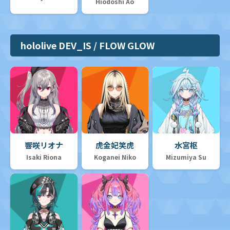
Hiodoshi Ao
hololive DEV_IS / FLOW GLOW
響咲リオナ
虎金妃笑虎
水宮枢
Isaki Riona
Koganei Niko
Mizumiya Su