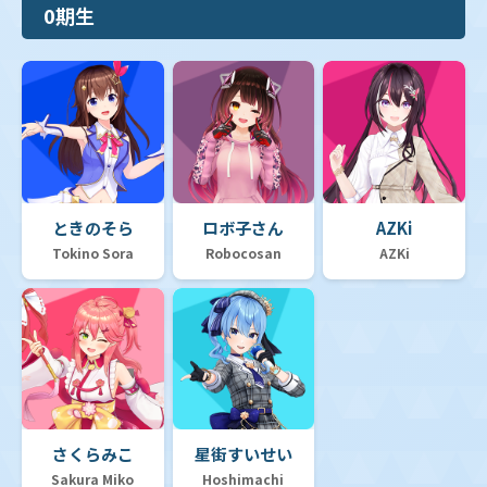
0期生
ときのそら
ロボ子さん
AZKi
Tokino Sora
Robocosan
AZKi
さくらみこ
星街すいせい
Sakura Miko
Hoshimachi