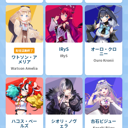
IRyS
オーロ・クロ
配信活動終了
ニー
IRyS
ワトソン・ア
Ouro Kronii
メリア
Watson Amelia
ハコス・ベー
シオリ・ノヴ
古石ビジュー
ルズ
ェラ
Koseki Bijou