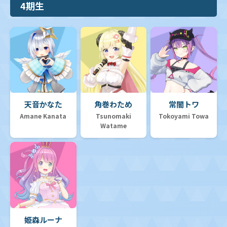
4期生
天音かなた
角巻わため
常闇トワ
Amane Kanata
Tsunomaki
Tokoyami Towa
Watame
姫森ルーナ