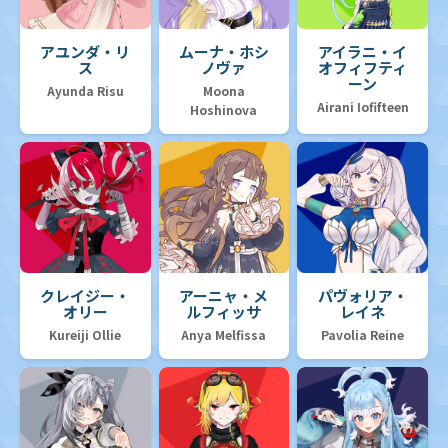
アユンダ・リ
ムーナ・ホシ
アイラニ・イ
ス
ノヴァ
オフィフティ
ーン
Ayunda Risu
Moona
Airani Iofifteen
Hoshinova
クレイジー・
アーニャ・メ
パヴォリア・
オリー
ルフィッサ
レイネ
Kureiji Ollie
Anya Melfissa
Pavolia Reine