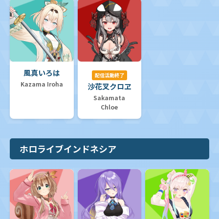
風真いろは
配信活動終了
Kazama Iroha
沙花叉クロヱ
Sakamata
Chloe
ホロライブインドネシア