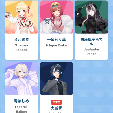
音乃瀬奏
一条莉々華
儒烏風亭らで
ん
Otonose
Ichijou Ririka
Juufuutei
Kanade
Raden
轟はじめ
卒業生
Todoroki
火威青
Hajime