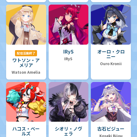
IRyS
オーロ・クロ
配信活動終了
ニー
IRyS
ワトソン・ア
Ouro Kronii
メリア
Watson Amelia
ハコス・ベー
シオリ・ノヴ
古石ビジュー
ルズ
ェラ
Koseki Bijou