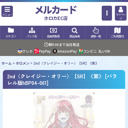
メルカード
メニュー
マイペー
ホロカEC店
ジ
カテゴリ
パック別
高価買取表
商品検索
通販一覧
ご利用案内
朝9:00まで当日発送
クレカ
PayPay
AmazonPay
コンビニ
払いOK
ホーム
>
ホロメン
>
2nd〈クレイジー・オリー〉【SR】《紫》
2nd〈クレイジー・オリー〉【SR】《紫》
[
パラ
レル版hBP04-061
]