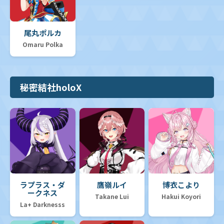
尾丸ポルカ
Omaru Polka
秘密結社holoX
ラプラス・ダ
鷹嶺ルイ
博衣こより
ークネス
Takane Lui
Hakui Koyori
La+ Darknesss