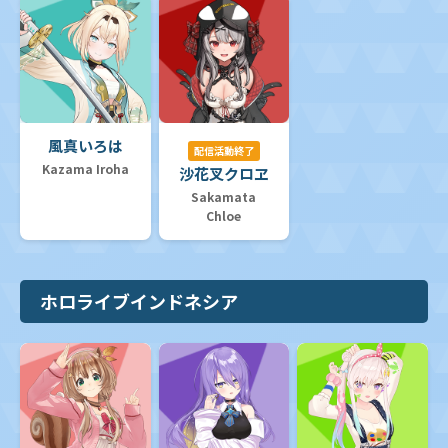
風真いろは
配信活動終了
Kazama Iroha
沙花叉クロヱ
Sakamata
Chloe
ホロライブインドネシア