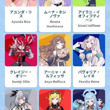
アユンダ・リ
ムーナ・ホシ
アイラニ・イ
ス
ノヴァ
オフィフティ
ーン
Ayunda Risu
Moona
Airani Iofifteen
Hoshinova
クレイジー・
アーニャ・メ
パヴォリア・
オリー
ルフィッサ
レイネ
Kureiji Ollie
Anya Melfissa
Pavolia Reine