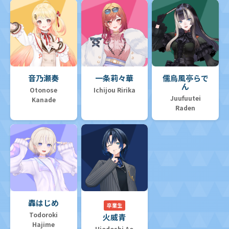
音乃瀬奏
一条莉々華
儒烏風亭らで
ん
Otonose
Ichijou Ririka
Juufuutei
Kanade
Raden
轟はじめ
卒業生
Todoroki
火威青
Hajime
Hiodoshi Ao