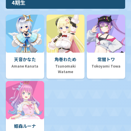
4期生
天音かなた
角巻わため
常闇トワ
Amane Kanata
Tsunomaki
Tokoyami Towa
Watame
姫森ルーナ