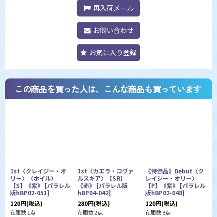
再入荷メール
お問い合わせ
お気に入り登録
この商品を買った人は、こんな商品も買っています
1st〈クレイジー・オ
1st〈カエラ・コヴァ
《特価品》Debut〈ク
リー〉（ホイル）
ルスキア〉【SR】
レイジー・オリー〉
【S】《紫》
[
パラレル
《赤》
[
パラレル版
【P】《紫》
[
パラレル
版hBP02-051
]
hBP04-042
]
版hBP02-048
]
h
120
円
(税込)
280
円
(税込)
120
円
(税込)
3
在庫数 1点
在庫数 2点
在庫数 8点
在