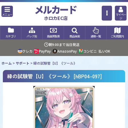
メルカード
メニュー
マイペー
ホロカEC店
ジ
カテゴリ
パック別
高価買取表
商品検索
通販一覧
ご利用案内
朝9:00まで当日発送
クレカ
PayPay
AmazonPay
コンビニ
払いOK
ホーム
>
サポート
>
緑の試験管【U】《ツール》
緑の試験管【U】《ツール》
[
hBP04-097
]