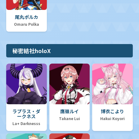
尾丸ポルカ
Omaru Polka
秘密結社holoX
ラプラス・ダ
鷹嶺ルイ
博衣こより
ークネス
Takane Lui
Hakui Koyori
La+ Darknesss