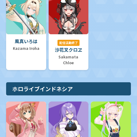
風真いろは
配信活動終了
Kazama Iroha
沙花叉クロヱ
Sakamata
Chloe
ホロライブインドネシア