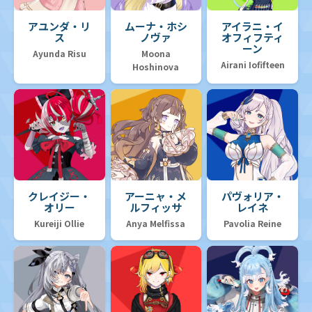
アユンダ・リ
ムーナ・ホシ
アイラニ・イ
ス
ノヴァ
オフィフティ
ーン
Ayunda Risu
Moona
Airani Iofifteen
Hoshinova
クレイジー・
アーニャ・メ
パヴォリア・
オリー
ルフィッサ
レイネ
Kureiji Ollie
Anya Melfissa
Pavolia Reine