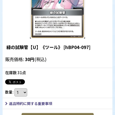
緑の試験管【U】《ツール》
[
hBP04-097
]
販売価格
:
30
円
(税込)
在庫数 31点
数量
:
返品特約に関する重要事項