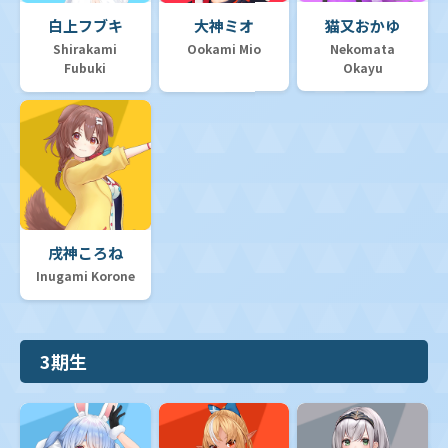
白上フブキ
大神ミオ
猫又おかゆ
Shirakami
Ookami Mio
Nekomata
Fubuki
Okayu
戌神ころね
Inugami Korone
3期生