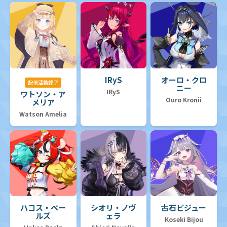
IRyS
オーロ・クロ
配信活動終了
ニー
IRyS
ワトソン・ア
Ouro Kronii
メリア
Watson Amelia
ハコス・ベー
シオリ・ノヴ
古石ビジュー
ルズ
ェラ
Koseki Bijou