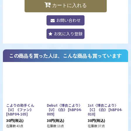
カートに入れる
お問い合わせ
お気に入り登録
この商品を買った人は、こんな商品も買っています
こよりの助手くん
Debut〈博衣こより〉
1st〈博衣こより〉
【U】《ファン》
【U】《白》
[
hBP04-
【C】《白》
[
hBP04-
[
hBP04-105
]
009
]
010
]
3
30
円
(税込)
30
円
(税込)
30
円
(税込)
在
在庫数 43点
在庫数 13点
在庫数 37点