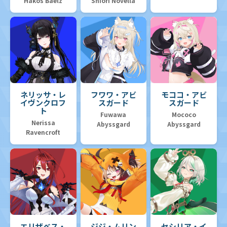
Hakos Baelz
Shiori Novella
ネリッサ・レ
フワワ・アビ
モココ・アビ
イヴンクロフ
スガード
スガード
ト
Fuwawa
Mococo
Nerissa
Abyssgard
Abyssgard
Ravencroft
エリザベス・
ジジ・ムリン
セシリア・イ