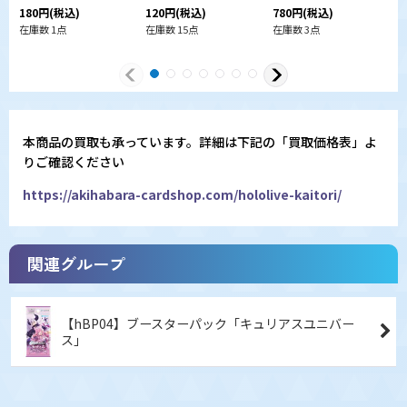
h
180
円
(税込)
120
円
(税込)
780
円
(税込)
1
在庫数 1点
在庫数 15点
在庫数 3点
在
本商品の買取も承っています。詳細は下記の「買取価格表」よ
りご確認ください
https://akihabara-cardshop.com/hololive-kaitori/
関連グループ
【hBP04】ブースターパック「キュリアスユニバー
ス」