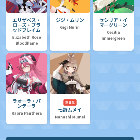
エリザベス・
ジジ・ムリン
セシリア・イ
ローズ・ブラ
マーグリーン
Gigi Murin
ッドフレイム
Cecilia
Elizabeth Rose
Immergreen
Bloodflame
ラオーラ・パ
卒業生
ンテーラ
七詩ムメイ
Raora Panthera
Nanashi Mumei