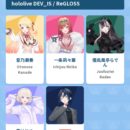
hololive DEV_IS / ReGLOSS
音乃瀬奏
一条莉々華
儒烏風亭らで
ん
Otonose
Ichijou Ririka
Juufuutei
Kanade
Raden