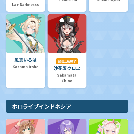
La+ Darknesss
風真いろは
配信活動終了
Kazama Iroha
沙花叉クロヱ
Sakamata
Chloe
ホロライブインドネシア