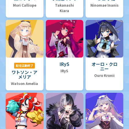
Mori Calliope
Takanashi
Ninomae Inanis
Kiara
IRyS
オーロ・クロ
配信活動終了
ニー
IRyS
ワトソン・ア
Ouro Kronii
メリア
Watson Amelia