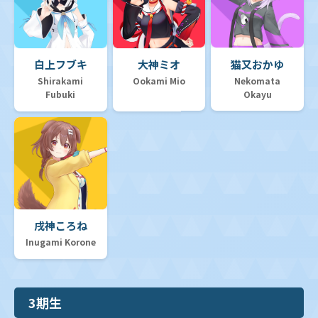
白上フブキ
大神ミオ
猫又おかゆ
Shirakami
Ookami Mio
Nekomata
Fubuki
Okayu
戌神ころね
Inugami Korone
3期生