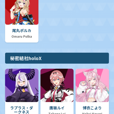
尾丸ポルカ
Omaru Polka
秘密結社holoX
ラプラス・ダ
鷹嶺ルイ
博衣こより
ークネス
Takane Lui
Hakui Koyori