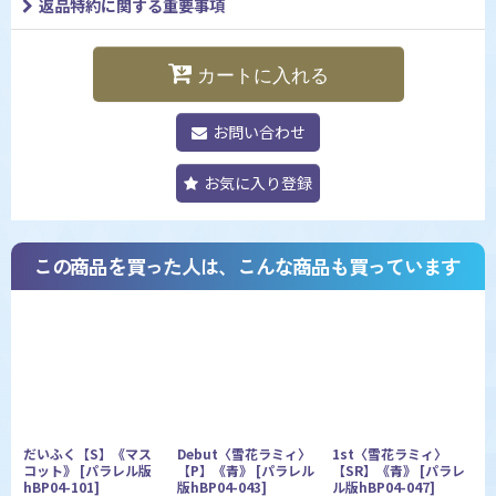
返品特約に関する重要事項
カートに入れる
お問い合わせ
お気に入り登録
この商品を買った人は、こんな商品も買っています
だいふく【S】《マス
Debut〈雪花ラミィ〉
1st〈雪花ラミィ〉
コット》
[
パラレル版
【P】《青》
[
パラレル
【SR】《青》
[
パラレ
hBP04-101
]
版hBP04-043
]
ル版hBP04-047
]