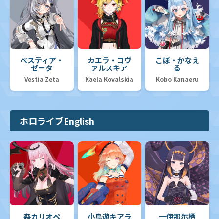
ベスティア・
カエラ・コヴ
こぼ・かなえ
ゼータ
ァルスキア
る
Vestia Zeta
Kaela Kovalskia
Kobo Kanaeru
ホロライブEnglish
森カリオペ
小鳥遊キアラ
一伊那尓栖