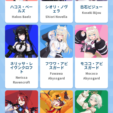
ハコス・ベー
シオリ・ノヴ
古石ビジュー
ルズ
ェラ
Koseki Bijou
Hakos Baelz
Shiori Novella
ネリッサ・レ
フワワ・アビ
モココ・アビ
イヴンクロフ
スガード
スガード
ト
Fuwawa
Mococo
Nerissa
Abyssgard
Abyssgard
Ravencroft