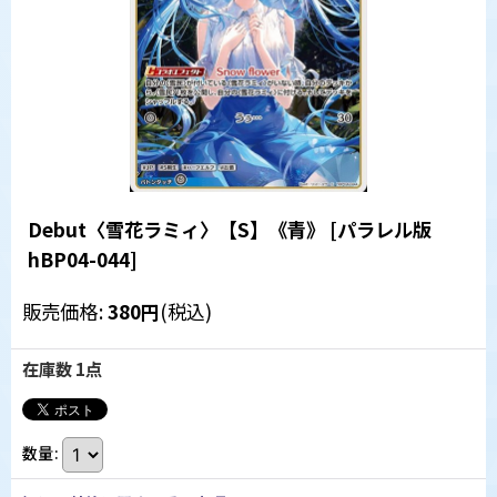
Debut〈雪花ラミィ〉【S】《青》
[
パラレル版
hBP04-044
]
販売価格
:
380
円
(税込)
在庫数 1点
数量
: