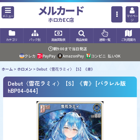
メルカード
メニュー
マイペー
ホロカEC店
ジ
カテゴリ
パック別
高価買取表
商品検索
通販一覧
ご利用案内
朝9:00まで当日発送
クレカ
PayPay
AmazonPay
コンビニ
払いOK
ホーム
>
ホロメン
>
Debut〈雪花ラミィ〉【S】《青》
Debut〈雪花ラミィ〉【S】《青》
[
パラレル版
hBP04-044
]