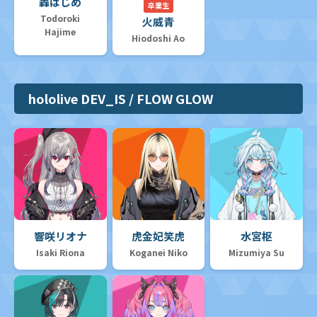
轟はじめ
卒業生
Todoroki
火威青
Hajime
Hiodoshi Ao
hololive DEV_IS / FLOW GLOW
響咲リオナ
虎金妃笑虎
水宮枢
Isaki Riona
Koganei Niko
Mizumiya Su