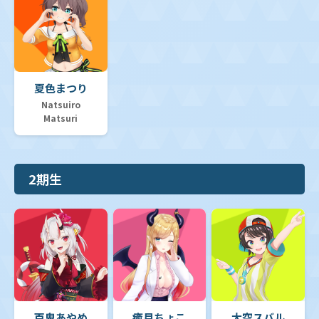
夏色まつり
Natsuiro
Matsuri
2期生
百鬼あやめ
癒月ちょこ
大空スバル