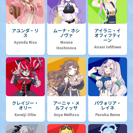
アユンダ・リ
ムーナ・ホシ
アイラニ・イ
ス
ノヴァ
オフィフティ
ーン
Ayunda Risu
Moona
Airani Iofifteen
Hoshinova
クレイジー・
アーニャ・メ
パヴォリア・
オリー
ルフィッサ
レイネ
Kureiji Ollie
Anya Melfissa
Pavolia Reine