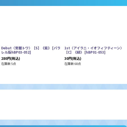
Debut〈常闇トワ〉【S】《紫》
[
パラ
1st〈アイラニ・イオフィフティーン〉
レル版hBP03-052
]
【C】《緑》
[
hBP01-053
]
280
円
(税込)
30
円
(税込)
在庫数 5点
在庫数 68点