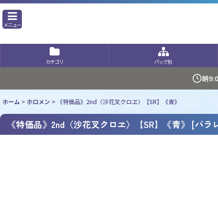
メニュー
カテゴリ
パック別
朝9
ホーム
>
ホロメン
>
《特価品》2nd〈沙花叉クロヱ〉【SR】《青》
《特価品》2nd〈沙花叉クロヱ〉【SR】《青》
[
パラレ