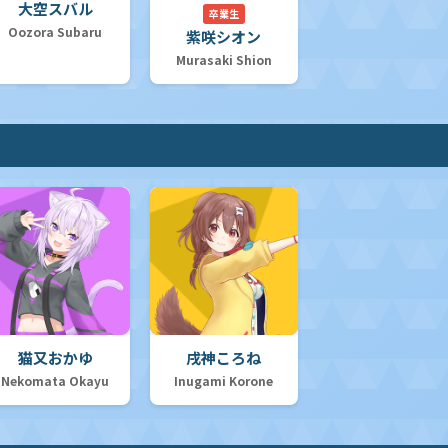
大空スバル
卒業生
Oozora Subaru
紫咲シオン
Murasaki Shion
猫又おかゆ
戌神ころね
Nekomata Okayu
Inugami Korone