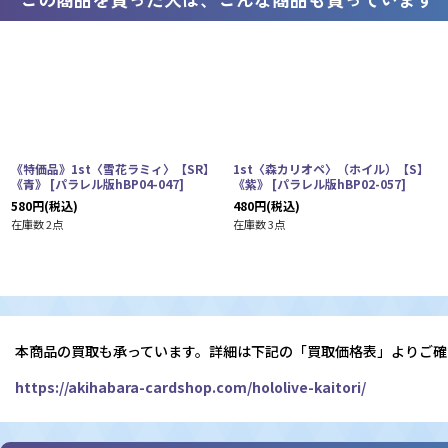
《特価品》1st〈雪花ラミィ〉【SR】
1st〈森カリオペ〉（ホイル）【S】
《青》
[
パラレル版hBP04-047
]
《紫》
[
パラレル版hBP02-057
]
580
円
(税込)
480
円
(税込)
在庫数 2点
在庫数 3点
本商品の買取も承っています。詳細は下記の「買取価格表」よりご確
https://akihabara-cardshop.com/hololive-kaitori/