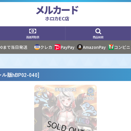
メルカード
ホロカEC店
高価買取表
商品検索
:00まで当日発送
クレカ
PayPay
AmazonPay
コンビニ
ル版hBP02-040
]