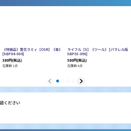
《特価品》雪花ラミィ【OSR】《青》
ライフル【S】《ツール》
[
パラレル版
[
hBP04-004
]
hBP03-096
]
380
円
(税込)
580
円
(税込)
在庫数 1点
在庫数 4点
認ください