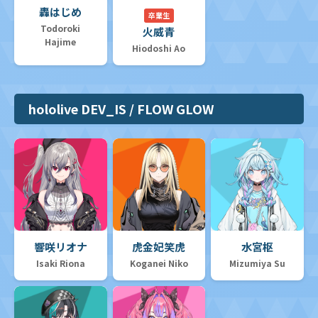
轟はじめ
卒業生
Todoroki
火威青
Hajime
Hiodoshi Ao
hololive DEV_IS / FLOW GLOW
響咲リオナ
虎金妃笑虎
水宮枢
Isaki Riona
Koganei Niko
Mizumiya Su