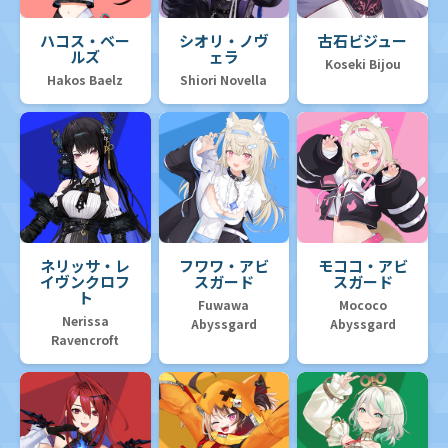
ハコス・ベー
シオリ・ノヴ
古石ビジュー
ルズ
ェラ
Koseki Bijou
Hakos Baelz
Shiori Novella
ネリッサ・レ
フワワ・アビ
モココ・アビ
イヴンクロフ
スガード
スガード
ト
Fuwawa
Mococo
Nerissa
Abyssgard
Abyssgard
Ravencroft