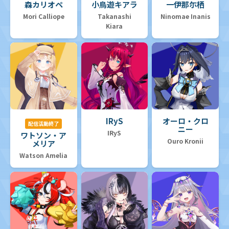
森カリオペ
小鳥遊キアラ
一伊那尓栖
Mori Calliope
Takanashi
Ninomae Inanis
Kiara
IRyS
オーロ・クロ
配信活動終了
ニー
IRyS
ワトソン・ア
Ouro Kronii
メリア
Watson Amelia