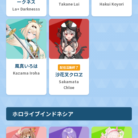
ークネス
Takane Lui
Hakui Koyori
La+ Darknesss
風真いろは
配信活動終了
Kazama Iroha
沙花叉クロヱ
Sakamata
Chloe
ホロライブインドネシア