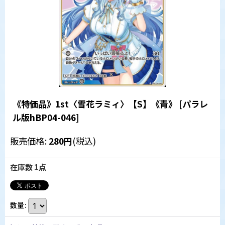
《特価品》1st〈雪花ラミィ〉【S】《青》
[
パラレ
ル版hBP04-046
]
販売価格
:
280
円
(税込)
在庫数 1点
数量
: