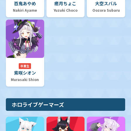
百鬼あやめ
癒月ちょこ
大空スバル
Nakiri Ayame
Yuzuki Choco
Oozora Subaru
卒業生
紫咲シオン
Murasaki Shion
ホロライブゲーマーズ