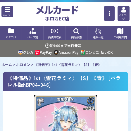
メルカード
メニュー
マイペー
ホロカEC店
ジ
カテゴリ
パック別
高価買取表
商品検索
通販一覧
ご利用案内
朝9:00まで当日発送
クレカ
PayPay
AmazonPay
コンビニ
払いOK
ホーム
>
ホロメン
>
《特価品》1st〈雪花ラミィ〉【S】《青》
《特価品》1st〈雪花ラミィ〉【S】《青》
[
パラ
レル版hBP04-046
]