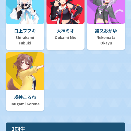
白上フブキ
大神ミオ
猫又おかゆ
Shirakami
Ookami Mio
Nekomata
Fubuki
Okayu
戌神ころね
Inugami Korone
3期生