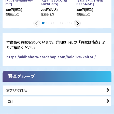
[
パラレル版hBP06-
《赤》
[
パラレル版
《赤》
[
パラレル版
017
]
hBP01-065
]
hBP04-041
]
ル
180
円
(税込)
280
円
(税込)
180
円
(税込)
1
在庫数 1点
在庫数 1点
在庫数 1点
本商品の買取も承っています。詳細は下記の「買取価格表」よ
りご確認ください
https://akihabara-cardshop.com/hololive-kaitori/
関連グループ
傷アリ特価品
【S】