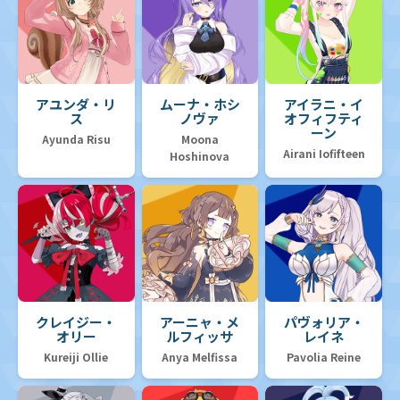
アユンダ・リ
ムーナ・ホシ
アイラニ・イ
ス
ノヴァ
オフィフティ
ーン
Ayunda Risu
Moona
Airani Iofifteen
Hoshinova
クレイジー・
アーニャ・メ
パヴォリア・
オリー
ルフィッサ
レイネ
Kureiji Ollie
Anya Melfissa
Pavolia Reine