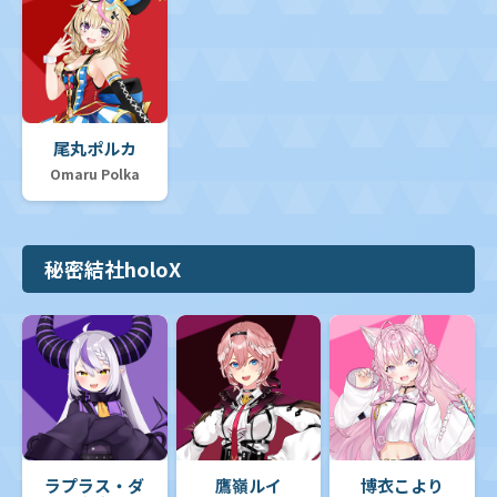
尾丸ポルカ
Omaru Polka
秘密結社holoX
ラプラス・ダ
鷹嶺ルイ
博衣こより