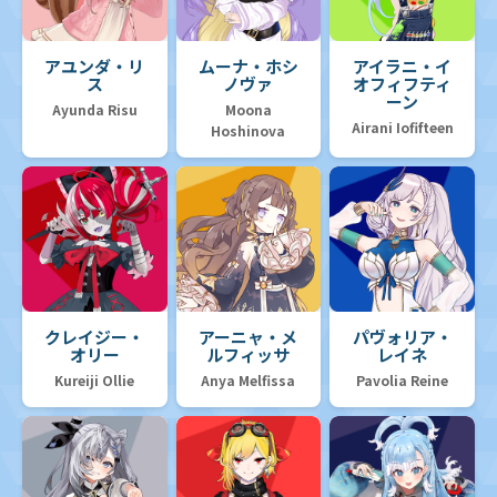
アユンダ・リ
ムーナ・ホシ
アイラニ・イ
ス
ノヴァ
オフィフティ
ーン
Ayunda Risu
Moona
Airani Iofifteen
Hoshinova
クレイジー・
アーニャ・メ
パヴォリア・
オリー
ルフィッサ
レイネ
Kureiji Ollie
Anya Melfissa
Pavolia Reine