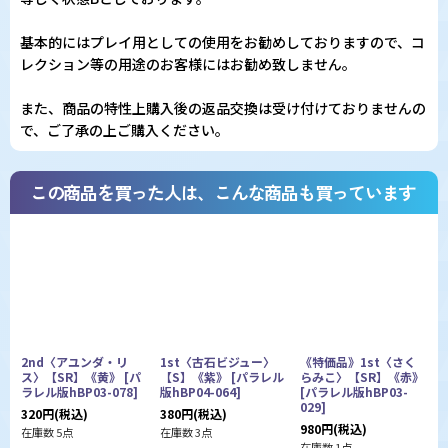
基本的にはプレイ用としての使用をお勧めしておりますので、コ
レクション等の用途のお客様にはお勧め致しません。
また、商品の特性上購入後の返品交換は受け付けておりませんの
で、ご了承の上ご購入ください。
この商品を買った人は、こんな商品も買っています
2nd〈アユンダ・リ
1st〈古石ビジュー〉
《特価品》1st〈さく
ス〉【SR】《黄》
[
パ
【S】《紫》
[
パラレル
らみこ〉【SR】《赤》
ラレル版hBP03-078
]
版hBP04-064
]
[
パラレル版hBP03-
[
029
]
0
320
円
(税込)
380
円
(税込)
980
円
(税込)
3
在庫数 5点
在庫数 3点
在庫数 1点
在