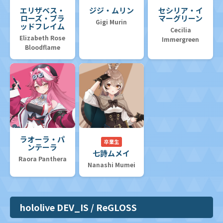
エリザベス・
ジジ・ムリン
セシリア・イ
ローズ・ブラ
マーグリーン
Gigi Murin
ッドフレイム
Cecilia
Elizabeth Rose
Immergreen
Bloodflame
ラオーラ・パ
卒業生
ンテーラ
七詩ムメイ
Raora Panthera
Nanashi Mumei
hololive DEV_IS / ReGLOSS