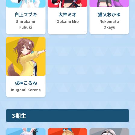
白上フブキ
大神ミオ
猫又おかゆ
Shirakami
Ookami Mio
Nekomata
Fubuki
Okayu
戌神ころね
Inugami Korone
3期生