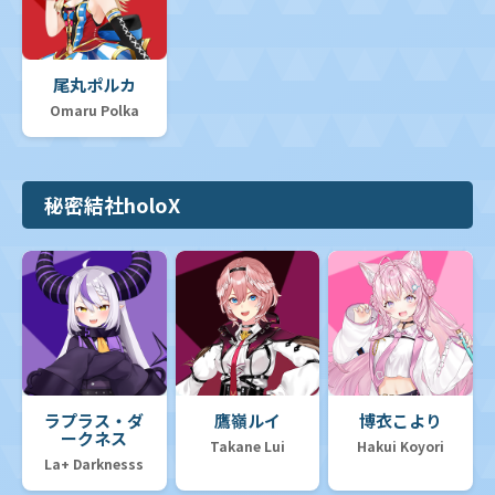
尾丸ポルカ
Omaru Polka
秘密結社holoX
ラプラス・ダ
鷹嶺ルイ
博衣こより
ークネス
Takane Lui
Hakui Koyori
La+ Darknesss