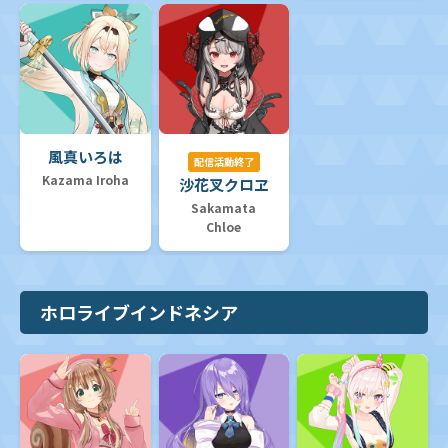
風真いろは
配信活動終了
Kazama Iroha
沙花叉クロヱ
Sakamata
Chloe
ホロライブインドネシア