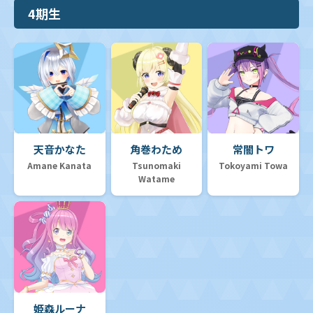
4期生
天音かなた
角巻わため
常闇トワ
Amane Kanata
Tsunomaki
Tokoyami Towa
Watame
姫森ルーナ