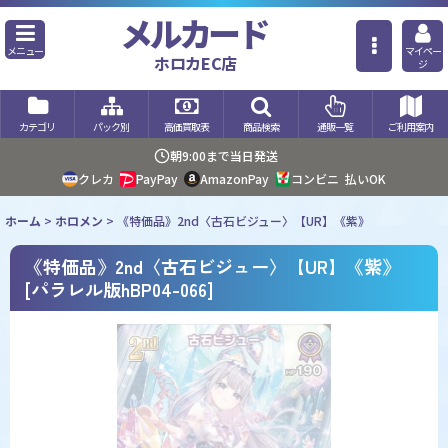
メルカード
メニュー
マイペー
ホロカEC店
ジ
カテゴリ
パック別
高価買取表
商品検索
通販一覧
ご利用案内
朝9:00まで当日発送
クレカ
PayPay
AmazonPay
コンビニ
払いOK
ホーム
>
ホロメン
>
《特価品》2nd〈古石ビジュー〉【UR】《紫》
《特価品》2nd〈古石ビジュー〉【UR】《紫》
[
パラレル版hBP04-066
]