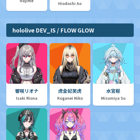
Hajime
Hiodoshi Ao
hololive DEV_IS / FLOW GLOW
響咲リオナ
虎金妃笑虎
水宮枢
Isaki Riona
Koganei Niko
Mizumiya Su