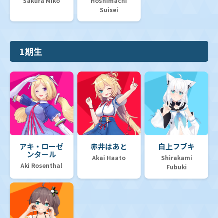
Sakura Miko
Hoshimachi
Suisei
1期生
アキ・ローゼ
赤井はあと
白上フブキ
ンタール
Akai Haato
Shirakami
Aki Rosenthal
Fubuki