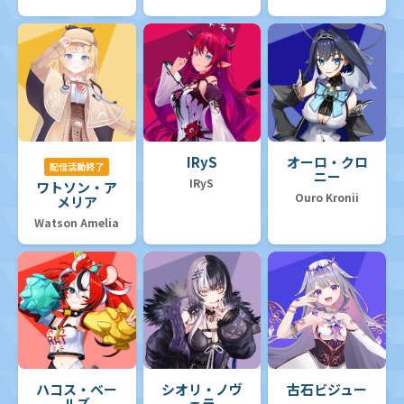
IRyS
オーロ・クロ
配信活動終了
ニー
IRyS
ワトソン・ア
Ouro Kronii
メリア
Watson Amelia
ハコス・ベー
シオリ・ノヴ
古石ビジュー
ルズ
ェラ