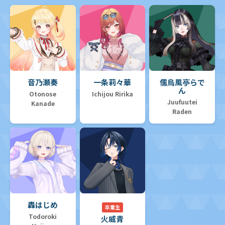
音乃瀬奏
一条莉々華
儒烏風亭らで
ん
Otonose
Ichijou Ririka
Juufuutei
Kanade
Raden
轟はじめ
卒業生
Todoroki
火威青