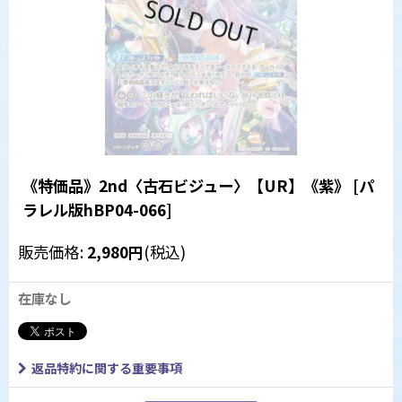
《特価品》2nd〈古石ビジュー〉【UR】《紫》
[
パ
ラレル版hBP04-066
]
販売価格
:
2,980
円
(税込)
在庫なし
返品特約に関する重要事項