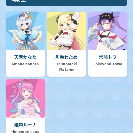
天音かなた
角巻わため
常闇トワ
Amane Kanata
Tsunomaki
Tokoyami Towa
Watame
姫森ルーナ
Himemori Luna