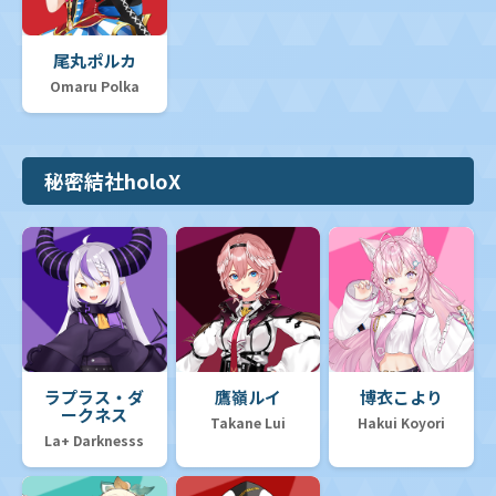
尾丸ポルカ
Omaru Polka
秘密結社holoX
ラプラス・ダ
鷹嶺ルイ
博衣こより
ークネス
Takane Lui
Hakui Koyori
La+ Darknesss