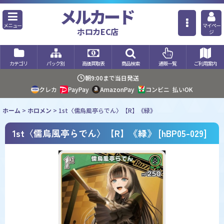
メルカード
メニュー
マイペー
ホロカEC店
ジ
カテゴリ
パック別
高価買取表
商品検索
通販一覧
ご利用案内
朝9:00まで当日発送
クレカ
PayPay
AmazonPay
コンビニ
払いOK
ホーム
>
ホロメン
>
1st〈儒烏風亭らでん〉【R】《緑》
1st〈儒烏風亭らでん〉【R】《緑》
[
hBP05-029
]