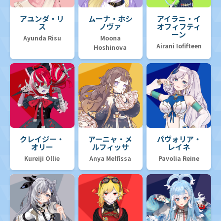
アユンダ・リ
ムーナ・ホシ
アイラニ・イ
ス
ノヴァ
オフィフティ
ーン
Ayunda Risu
Moona
Airani Iofifteen
Hoshinova
クレイジー・
アーニャ・メ
パヴォリア・
オリー
ルフィッサ
レイネ
Kureiji Ollie
Anya Melfissa
Pavolia Reine