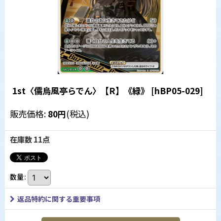
1st〈儒烏風亭らでん〉【R】《緑》
[
hBP05-029
]
販売価格
:
80
円
(税込)
在庫数 11点
数量
:
返品特約に関する重要事項