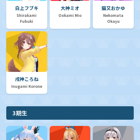
白上フブキ
大神ミオ
猫又おかゆ
Shirakami
Ookami Mio
Nekomata
Fubuki
Okayu
戌神ころね
Inugami Korone
3期生