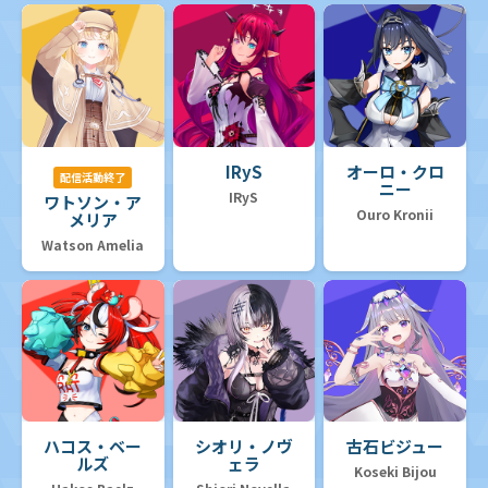
IRyS
オーロ・クロ
配信活動終了
ニー
IRyS
ワトソン・ア
Ouro Kronii
メリア
Watson Amelia
ハコス・ベー
シオリ・ノヴ
古石ビジュー
ルズ
ェラ
Koseki Bijou