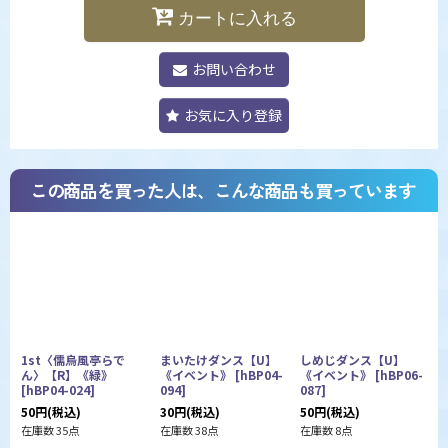
カートに入れる
お問い合わせ
お気に入り登録
この商品を買った人は、こんな商品も買っています
1st〈儒烏風亭らで
まいたけダンス【U】
しめじダンス【U】
ん〉【R】《緑》
《イベント》
[
hBP04-
《イベント》
[
hBP06-
[
hBP04-024
]
094
]
087
]
[
50
円
(税込)
30
円
(税込)
50
円
(税込)
8
在庫数 35点
在庫数 38点
在庫数 8点
在