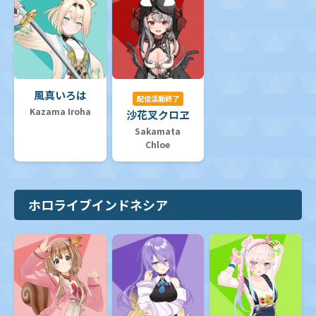
風真いろは
配信活動終了
Kazama Iroha
沙花叉クロヱ
Sakamata
Chloe
ホロライブインドネシア