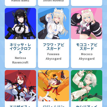
Hakos Baelz
Shiori Novella
ネリッサ・レ
フワワ・アビ
モココ・アビ
イヴンクロフ
スガード
スガード
ト
Fuwawa
Mococo
Nerissa
Abyssgard
Abyssgard
Ravencroft
エリザベス・
ジジ・ムリン
セシリア・イ