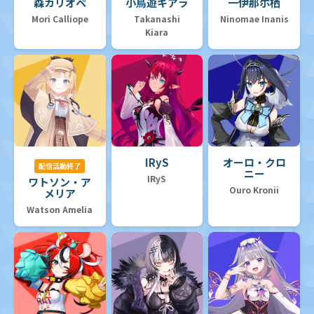
森カリオペ
小鳥遊キアラ
一伊那尓栖
Mori Calliope
Takanashi
Ninomae Inanis
Kiara
IRyS
オーロ・クロ
配信活動終了
ニー
IRyS
ワトソン・ア
Ouro Kronii
メリア
Watson Amelia