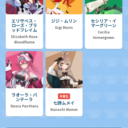
エリザベス・
ジジ・ムリン
セシリア・イ
ローズ・ブラ
マーグリーン
Gigi Murin
ッドフレイム
Cecilia
Elizabeth Rose
Immergreen
Bloodflame
ラオーラ・パ
卒業生
ンテーラ
七詩ムメイ
Raora Panthera
Nanashi Mumei