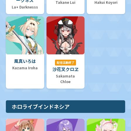
ークネス
Takane Lui
Hakui Koyori
La+ Darknesss
風真いろは
配信活動終了
Kazama Iroha
沙花叉クロヱ
Sakamata
Chloe
ホロライブインドネシア