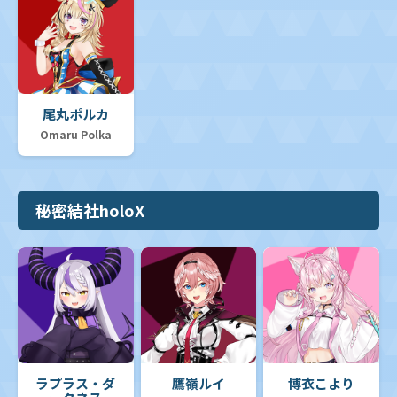
尾丸ポルカ
Omaru Polka
秘密結社holoX
ラプラス・ダ
鷹嶺ルイ
博衣こより