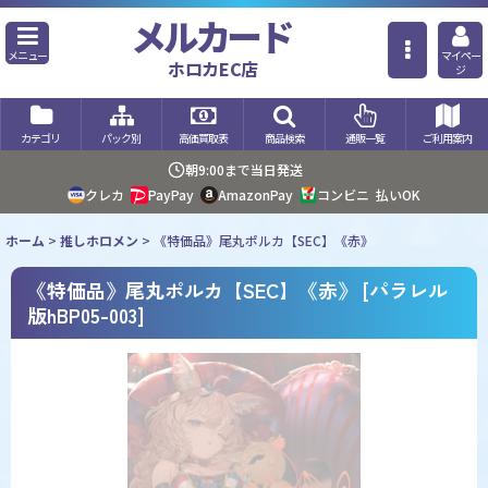
メルカード
メニュー
マイペー
ホロカEC店
ジ
カテゴリ
パック別
高価買取表
商品検索
通販一覧
ご利用案内
朝9:00まで当日発送
クレカ
PayPay
AmazonPay
コンビニ
払いOK
ホーム
>
推しホロメン
>
《特価品》尾丸ポルカ【SEC】《赤》
《特価品》尾丸ポルカ【SEC】《赤》
[
パラレル
版hBP05-003
]