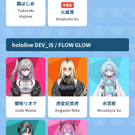
轟はじめ
卒業生
Todoroki
火威青
Hajime
Hiodoshi Ao
hololive DEV_IS / FLOW GLOW
響咲リオナ
虎金妃笑虎
水宮枢
Isaki Riona
Koganei Niko
Mizumiya Su