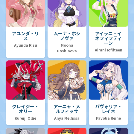
アユンダ・リ
ムーナ・ホシ
アイラニ・イ
ス
ノヴァ
オフィフティ
ーン
Ayunda Risu
Moona
Airani Iofifteen
Hoshinova
クレイジー・
アーニャ・メ
パヴォリア・
オリー
ルフィッサ
レイネ
Kureiji Ollie
Anya Melfissa
Pavolia Reine