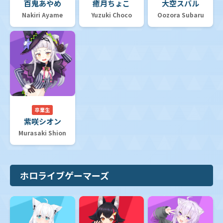
百鬼あやめ
癒月ちょこ
大空スバル
Nakiri Ayame
Yuzuki Choco
Oozora Subaru
卒業生
紫咲シオン
Murasaki Shion
ホロライブゲーマーズ