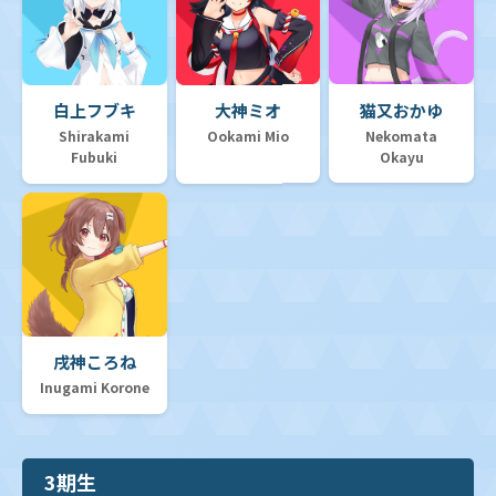
白上フブキ
大神ミオ
猫又おかゆ
Shirakami
Ookami Mio
Nekomata
Fubuki
Okayu
戌神ころね
Inugami Korone
3期生