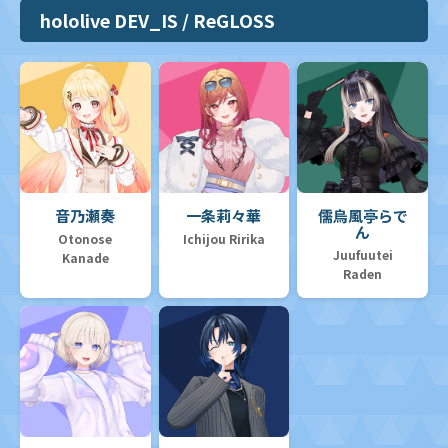
hololive DEV_IS / ReGLOSS
音乃瀬奏
一条莉々華
儒烏風亭らで
ん
Otonose
Ichijou Ririka
Juufuutei
Kanade
Raden