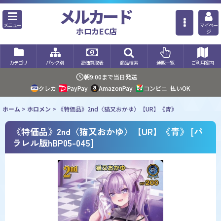
メルカード
メニュー
マイペー
ホロカEC店
ジ
カテゴリ
パック別
高価買取表
商品検索
通販一覧
ご利用案内
朝9:00まで当日発送
クレカ
PayPay
AmazonPay
コンビニ
払いOK
ホーム
>
ホロメン
>
《特価品》2nd〈猫又おかゆ〉【UR】《青》
《特価品》2nd〈猫又おかゆ〉【UR】《青》
[
パ
ラレル版hBP05-045
]