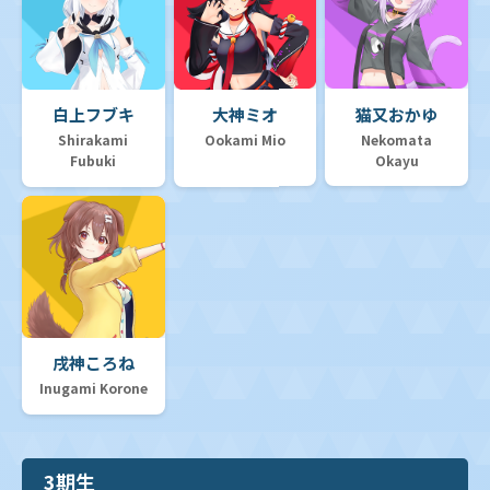
白上フブキ
大神ミオ
猫又おかゆ
Shirakami
Ookami Mio
Nekomata
Fubuki
Okayu
戌神ころね
Inugami Korone
3期生