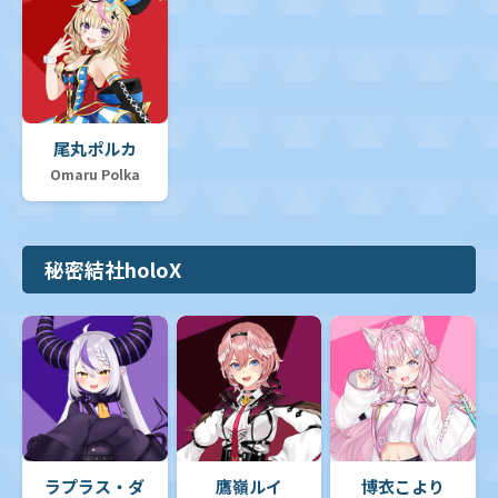
尾丸ポルカ
Omaru Polka
秘密結社holoX
ラプラス・ダ
鷹嶺ルイ
博衣こより