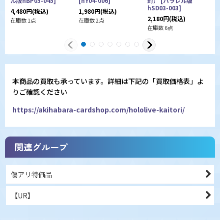
ル版hBP05-045
]
[
hY04-006
]
封）
[
パラレル版
[
hSD03-003
]
0
4,480
円
(税込)
1,980
円
(税込)
2,180
円
(税込)
2
在庫数 1点
在庫数 2点
在庫数 6点
在
本商品の買取も承っています。詳細は下記の「買取価格表」よ
りご確認ください
https://akihabara-cardshop.com/hololive-kaitori/
関連グループ
傷アリ特価品
【UR】