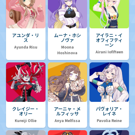
アユンダ・リ
ムーナ・ホシ
アイラニ・イ
ス
ノヴァ
オフィフティ
ーン
Ayunda Risu
Moona
Airani Iofifteen
Hoshinova
クレイジー・
アーニャ・メ
パヴォリア・
オリー
ルフィッサ
レイネ
Kureiji Ollie
Anya Melfissa
Pavolia Reine