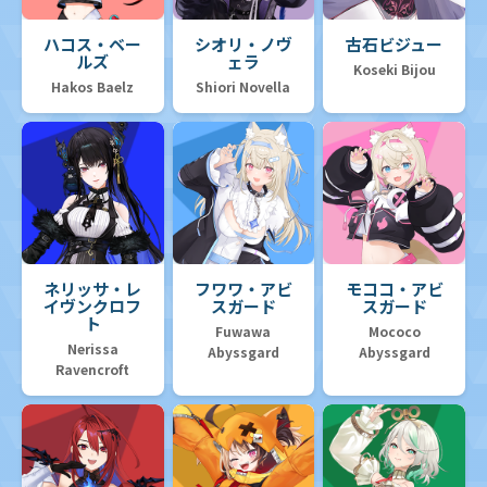
ハコス・ベー
シオリ・ノヴ
古石ビジュー
ルズ
ェラ
Koseki Bijou
Hakos Baelz
Shiori Novella
ネリッサ・レ
フワワ・アビ
モココ・アビ
イヴンクロフ
スガード
スガード
ト
Fuwawa
Mococo
Nerissa
Abyssgard
Abyssgard
Ravencroft