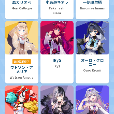
森カリオペ
小鳥遊キアラ
一伊那尓栖
Mori Calliope
Takanashi
Ninomae Inanis
Kiara
IRyS
オーロ・クロ
配信活動終了
ニー
IRyS
ワトソン・ア
Ouro Kronii
メリア
Watson Amelia