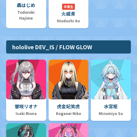
轟はじめ
卒業生
Todoroki
火威青
Hajime
Hiodoshi Ao
hololive DEV_IS / FLOW GLOW
響咲リオナ
虎金妃笑虎
水宮枢
Isaki Riona
Koganei Niko
Mizumiya Su