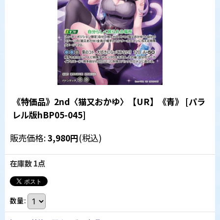
《特価品》2nd〈猫又おかゆ〉【UR】《青》
[
パラ
レル版hBP05-045
]
販売価格
:
3,980
円
(税込)
在庫数 1点
数量
: