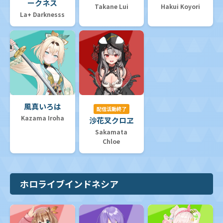
ークネス
Takane Lui
Hakui Koyori
La+ Darknesss
風真いろは
配信活動終了
Kazama Iroha
沙花叉クロヱ
Sakamata
Chloe
ホロライブインドネシア