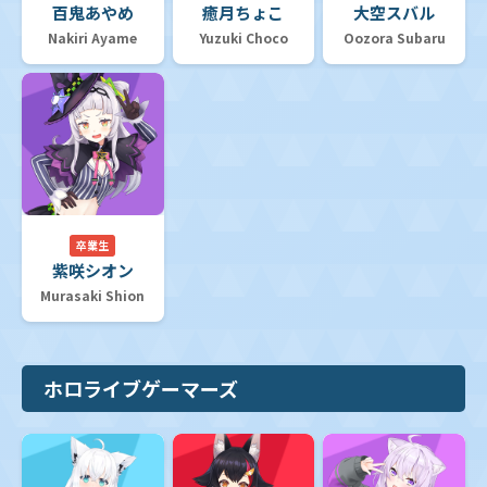
百鬼あやめ
癒月ちょこ
大空スバル
Nakiri Ayame
Yuzuki Choco
Oozora Subaru
卒業生
紫咲シオン
Murasaki Shion
ホロライブゲーマーズ