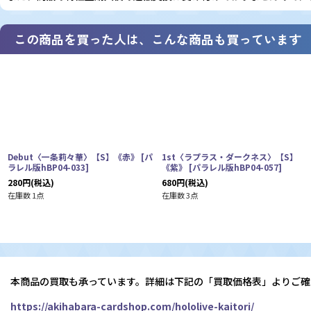
この商品を買った人は、こんな商品も買っています
Debut〈一条莉々華〉【S】《赤》
[
パ
1st〈ラプラス・ダークネス〉【S】
ラレル版hBP04-033
]
《紫》
[
パラレル版hBP04-057
]
280
円
(税込)
680
円
(税込)
在庫数 1点
在庫数 3点
本商品の買取も承っています。詳細は下記の「買取価格表」よりご確
https://akihabara-cardshop.com/hololive-kaitori/