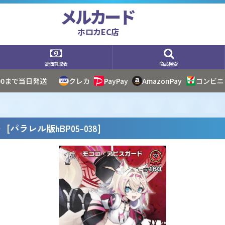
メルカード
ホロカEC店
高価買取表
商品検索
:00まで当日発送
クレカ
PayPay
AmazonPay
コンビニ
》
[
パラレル版hBP05-038
]