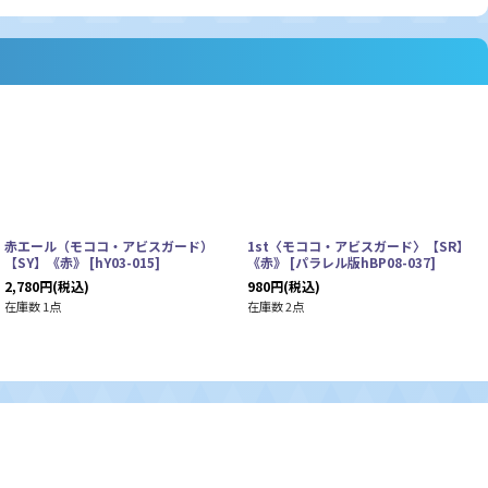
赤エール（モココ・アビスガード）
1st〈モココ・アビスガード〉【SR】
【SY】《赤》
[
hY03-015
]
《赤》
[
パラレル版hBP08-037
]
2,780
円
(税込)
980
円
(税込)
在庫数 1点
在庫数 2点