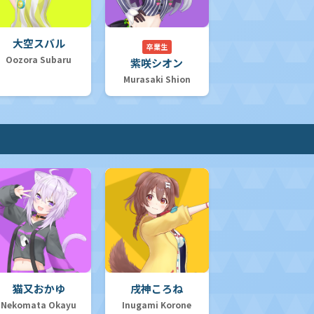
大空スバル
卒業生
Oozora Subaru
紫咲シオン
Murasaki Shion
猫又おかゆ
戌神ころね
Nekomata Okayu
Inugami Korone