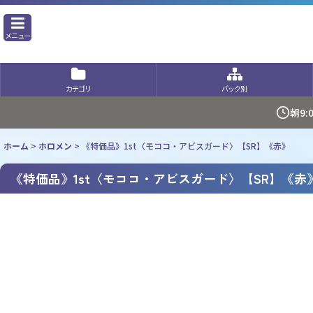
メニュー
カテゴリ
パック別
朝9
ホーム
>
ホロメン
>
《特価品》1st〈モココ・アビスガード〉【SR】《赤》
《特価品》1st〈モココ・アビスガード〉【SR】《赤