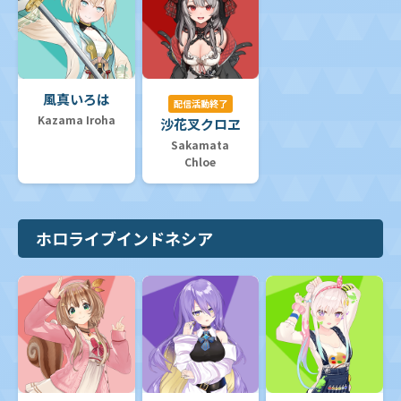
風真いろは
配信活動終了
Kazama Iroha
沙花叉クロヱ
Sakamata
Chloe
ホロライブインドネシア