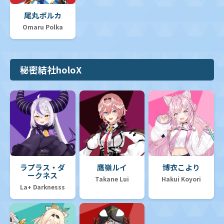
尾丸ポルカ
Omaru Polka
秘密結社holoX
ラプラス・ダ
鷹嶺ルイ
博衣こより
ークネス
Takane Lui
Hakui Koyori
La+ Darknesss