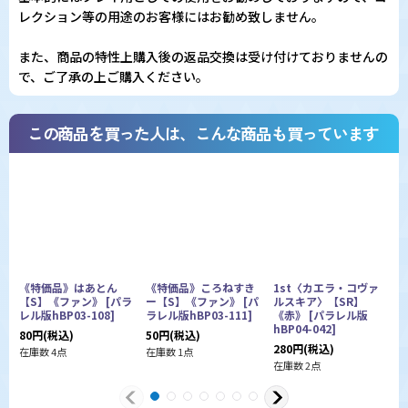
レクション等の用途のお客様にはお勧め致しません。
また、商品の特性上購入後の返品交換は受け付けておりませんの
で、ご了承の上ご購入ください。
この商品を買った人は、こんな商品も買っています
《特価品》はあとん
《特価品》ころねすき
1st〈カエラ・コヴァ
【S】《ファン》
[
パラ
ー【S】《ファン》
[
パ
ルスキア〉【SR】
レル版hBP03-108
]
ラレル版hBP03-111
]
《赤》
[
パラレル版
hBP04-042
]
ラ
80
円
(税込)
50
円
(税込)
280
円
(税込)
1
在庫数 4点
在庫数 1点
在庫数 2点
在