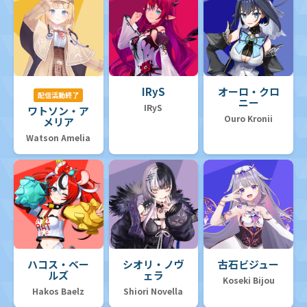
IRyS
オーロ・クロ
配信活動終了
ニー
IRyS
ワトソン・ア
Ouro Kronii
メリア
Watson Amelia
ハコス・ベー
シオリ・ノヴ
古石ビジュー
ルズ
ェラ
Koseki Bijou
Hakos Baelz
Shiori Novella