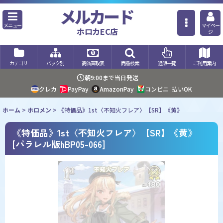
メルカード
メニュー
マイペー
ホロカEC店
ジ
カテゴリ
パック別
高価買取表
商品検索
通販一覧
ご利用案内
朝9:00まで当日発送
クレカ
PayPay
AmazonPay
コンビニ
払いOK
ホーム
>
ホロメン
>
《特価品》1st〈不知火フレア〉【SR】《黄》
《特価品》1st〈不知火フレア〉【SR】《黄》
[
パラレル版hBP05-066
]