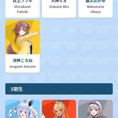
白上フブキ
大神ミオ
猫又おかゆ
Shirakami
Ookami Mio
Nekomata
Fubuki
Okayu
戌神ころね
Inugami Korone
3期生