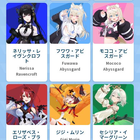
ネリッサ・レ
フワワ・アビ
モココ・アビ
イヴンクロフ
スガード
スガード
ト
Fuwawa
Mococo
Nerissa
Abyssgard
Abyssgard
Ravencroft
エリザベス・
ジジ・ムリン
セシリア・イ
ローズ・ブラ
マーグリーン
Gigi Murin