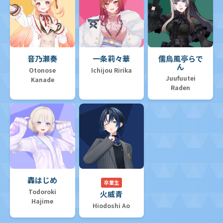
音乃瀬奏
一条莉々華
儒烏風亭らで
ん
Otonose
Ichijou Ririka
Juufuutei
Kanade
Raden
轟はじめ
卒業生
Todoroki
火威青
Hajime
Hiodoshi Ao