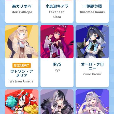
森カリオペ
小鳥遊キアラ
一伊那尓栖
Mori Calliope
Takanashi
Ninomae Inanis
Kiara
IRyS
オーロ・クロ
配信活動終了
ニー
IRyS
ワトソン・ア
Ouro Kronii
メリア
Watson Amelia