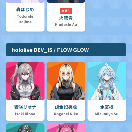
轟はじめ
卒業生
Todoroki
火威青
Hajime
Hiodoshi Ao
hololive DEV_IS / FLOW GLOW
響咲リオナ
虎金妃笑虎
水宮枢
Isaki Riona
Koganei Niko
Mizumiya Su