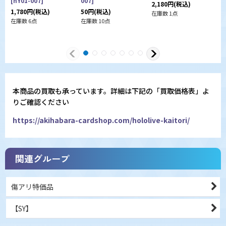
[
hY01-007
]
007
]
0
2,180
円
(税込)
1,780
円
(税込)
50
円
(税込)
8
在庫数 1点
在庫数 6点
在庫数 10点
在
本商品の買取も承っています。詳細は下記の「買取価格表」よ
りご確認ください
https://akihabara-cardshop.com/hololive-kaitori/
関連グループ
傷アリ特価品
【SY】