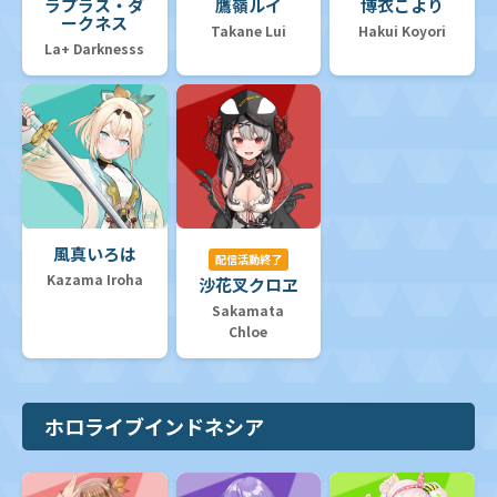
ラプラス・ダ
鷹嶺ルイ
博衣こより
ークネス
Takane Lui
Hakui Koyori
La+ Darknesss
風真いろは
配信活動終了
Kazama Iroha
沙花叉クロヱ
Sakamata
Chloe
ホロライブインドネシア