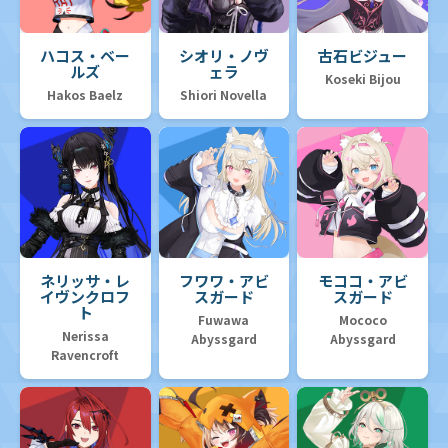
ハコス・ベー
シオリ・ノヴ
古石ビジュー
ルズ
ェラ
Koseki Bijou
Hakos Baelz
Shiori Novella
ネリッサ・レ
フワワ・アビ
モココ・アビ
イヴンクロフ
スガード
スガード
ト
Fuwawa
Mococo
Nerissa
Abyssgard
Abyssgard
Ravencroft