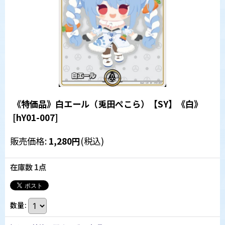
《特価品》白エール（兎田ぺこら）【SY】《白》
[
hY01-007
]
販売価格
:
1,280
円
(税込)
在庫数 1点
数量
: