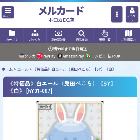
メルカード
メニュー
マイペー
ホロカEC店
ジ
カテゴリ
パック別
高価買取表
商品検索
通販一覧
ご利用案内
朝9:00まで当日発送
クレカ
PayPay
AmazonPay
コンビニ
払いOK
ホーム
>
エール
>
《特価品》白エール（兎田ぺこら）【SY】《白》
《特価品》白エール（兎田ぺこら）【SY】
《白》
[
hY01-007
]