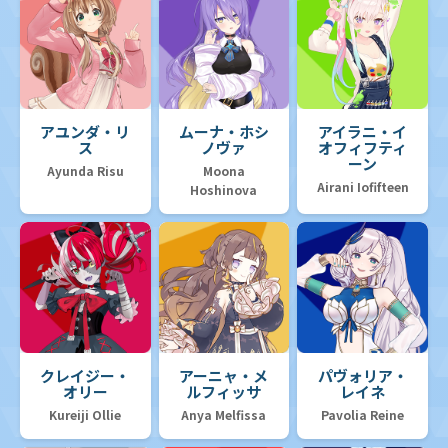
アユンダ・リ
ムーナ・ホシ
アイラニ・イ
ス
ノヴァ
オフィフティ
ーン
Ayunda Risu
Moona
Airani Iofifteen
Hoshinova
クレイジー・
アーニャ・メ
パヴォリア・
オリー
ルフィッサ
レイネ
Kureiji Ollie
Anya Melfissa
Pavolia Reine