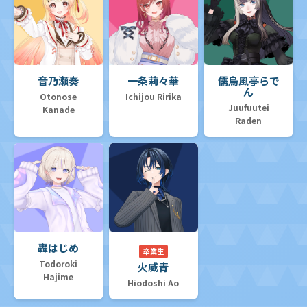
音乃瀬奏
一条莉々華
儒烏風亭らで
ん
Otonose
Ichijou Ririka
Juufuutei
Kanade
Raden
轟はじめ
卒業生
Todoroki
火威青
Hajime
Hiodoshi Ao