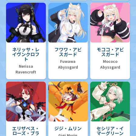
ネリッサ・レ
フワワ・アビ
モココ・アビ
イヴンクロフ
スガード
スガード
ト
Fuwawa
Mococo
Nerissa
Abyssgard
Abyssgard
Ravencroft
エリザベス・
ジジ・ムリン
セシリア・イ
ローズ・ブラ
マーグリーン
Gigi Murin