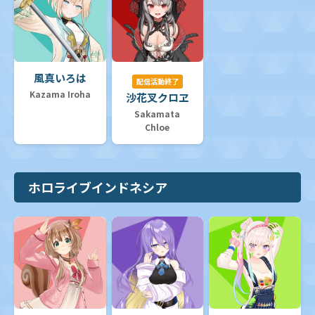
風真いろは
配信活動終了
Kazama Iroha
沙花叉クロヱ
Sakamata
Chloe
ホロライブインドネシア