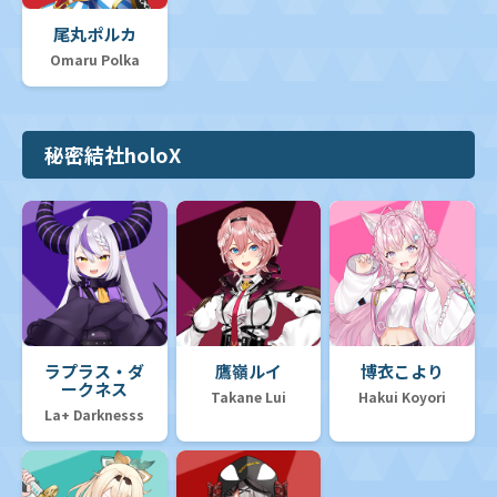
尾丸ポルカ
Omaru Polka
秘密結社holoX
ラプラス・ダ
鷹嶺ルイ
博衣こより
ークネス
Takane Lui
Hakui Koyori
La+ Darknesss