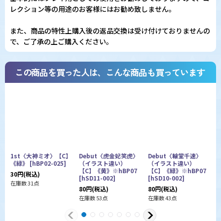
レクション等の用途のお客様にはお勧め致しません。
また、商品の特性上購入後の返品交換は受け付けておりませんの
で、ご了承の上ご購入ください。
この商品を買った人は、こんな商品も買っています
1st〈大神ミオ〉【C】
Debut〈虎金妃笑虎〉
Debut〈輪堂千速〉
《緑》
[
hBP02-025
]
（イラスト違い）
（イラスト違い）
【C】《黄》※hBP07
【C】《緑》※hBP07
0
30
円
(税込)
[
hSD11-002
]
[
hSD10-002
]
3
在庫数 31点
80
円
(税込)
80
円
(税込)
在
在庫数 53点
在庫数 43点