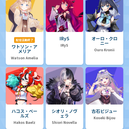
IRyS
オーロ・クロ
配信活動終了
ニー
IRyS
ワトソン・ア
Ouro Kronii
メリア
Watson Amelia
ハコス・ベー
シオリ・ノヴ
古石ビジュー
ルズ
ェラ
Koseki Bijou
Hakos Baelz
Shiori Novella