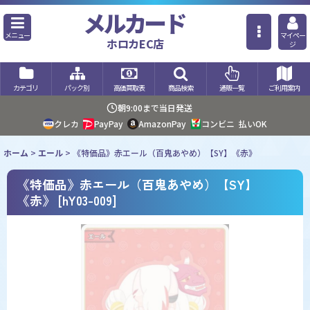
メルカード
メニュー
マイペー
ホロカEC店
ジ
カテゴリ
パック別
高価買取表
商品検索
通販一覧
ご利用案内
朝9:00まで当日発送
クレカ
PayPay
AmazonPay
コンビニ
払いOK
ホーム
>
エール
>
《特価品》赤エール（百鬼あやめ）【SY】《赤》
《特価品》赤エール（百鬼あやめ）【SY】
《赤》
[
hY03-009
]