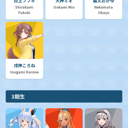
白上フブキ
大神ミオ
猫又おかゆ
Shirakami
Ookami Mio
Nekomata
Fubuki
Okayu
戌神ころね
Inugami Korone
3期生