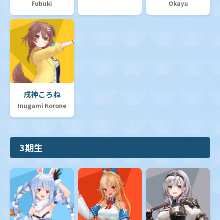
Fubuki
Okayu
戌神ころね
Inugami Korone
3期生