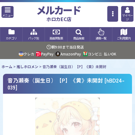
メルカード
メニュー
マイペー
ホロカEC店
ジ
カテゴリ
パック別
高価買取表
商品検索
通販一覧
ご利用案内
朝9:00まで当日発送
クレカ
PayPay
AmazonPay
コンビニ
払いOK
ホーム
>
推しホロメン
>
音乃瀬奏（誕生日）【P】《黄》未開封
音乃瀬奏（誕生日）【P】《黄》未開封
[
hBD24-
039
]