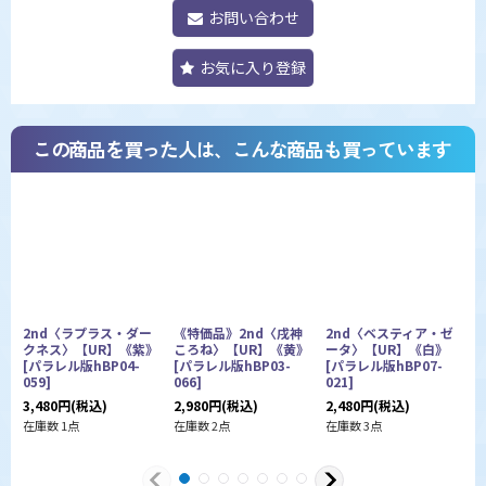
お問い合わせ
お気に入り登録
この商品を買った人は、こんな商品も買っています
2nd〈ラプラス・ダー
《特価品》2nd〈戌神
2nd〈ベスティア・ゼ
クネス〉【UR】《紫》
ころね〉【UR】《黄》
ータ〉【UR】《白》
[
パラレル版hBP04-
[
パラレル版hBP03-
[
パラレル版hBP07-
059
]
066
]
021
]
レ
3,480
円
(税込)
2,980
円
(税込)
2,480
円
(税込)
1
在庫数 1点
在庫数 2点
在庫数 3点
在