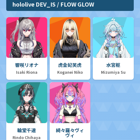
hololive DEV_IS / FLOW GLOW
響咲リオナ
虎金妃笑虎
水宮枢
Isaki Riona
Koganei Niko
Mizumiya Su
輪堂千速
綺々羅々ヴィ
ヴィ
Rindo Chihaya