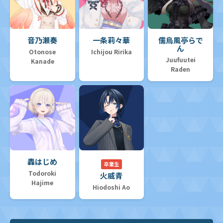
音乃瀬奏
一条莉々華
儒烏風亭らで
ん
Otonose
Ichijou Ririka
Juufuutei
Kanade
Raden
轟はじめ
卒業生
Todoroki
火威青
Hajime
Hiodoshi Ao