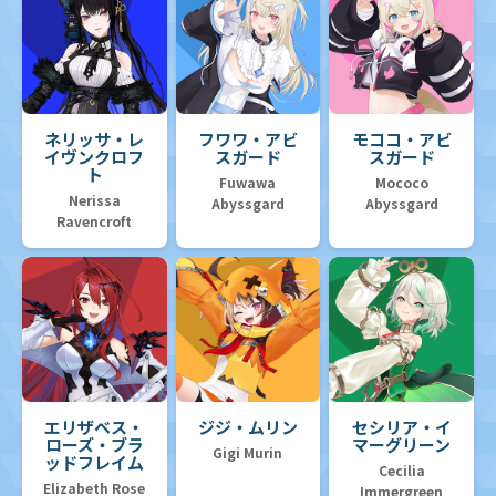
ネリッサ・レ
フワワ・アビ
モココ・アビ
イヴンクロフ
スガード
スガード
ト
Fuwawa
Mococo
Nerissa
Abyssgard
Abyssgard
Ravencroft
エリザベス・
ジジ・ムリン
セシリア・イ
ローズ・ブラ
マーグリーン
Gigi Murin
ッドフレイム
Cecilia
Elizabeth Rose
Immergreen