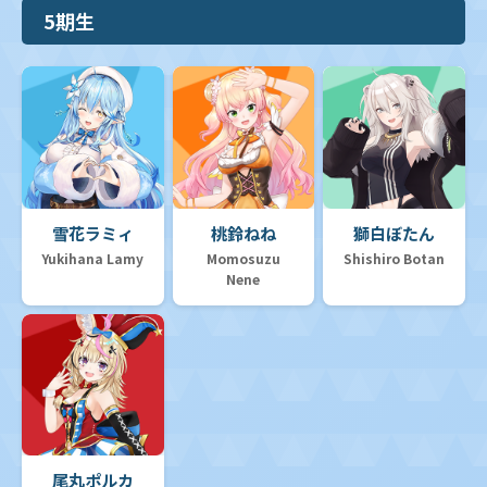
5期生
雪花ラミィ
桃鈴ねね
獅白ぼたん
Yukihana Lamy
Momosuzu
Shishiro Botan
Nene
尾丸ポルカ