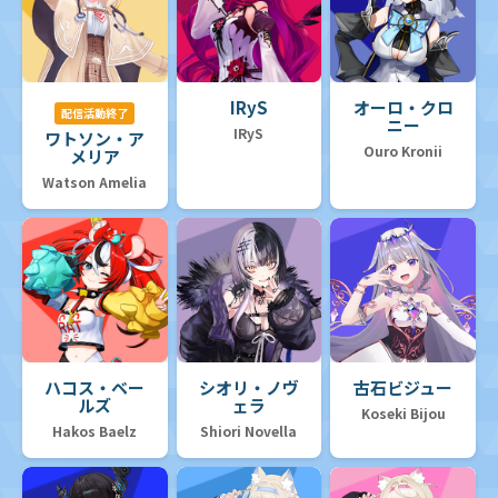
IRyS
オーロ・クロ
配信活動終了
ニー
IRyS
ワトソン・ア
Ouro Kronii
メリア
Watson Amelia
ハコス・ベー
シオリ・ノヴ
古石ビジュー
ルズ
ェラ
Koseki Bijou
Hakos Baelz
Shiori Novella