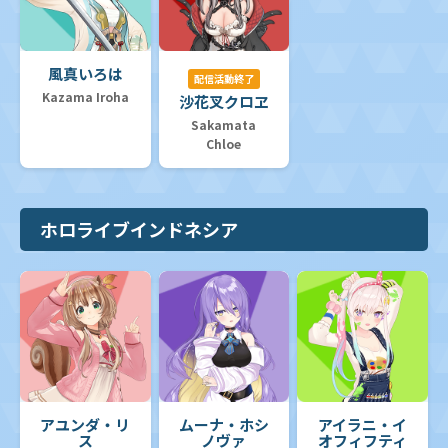
風真いろは
配信活動終了
Kazama Iroha
沙花叉クロヱ
Sakamata
Chloe
ホロライブインドネシア
アユンダ・リ
ムーナ・ホシ
アイラニ・イ
ス
ノヴァ
オフィフティ