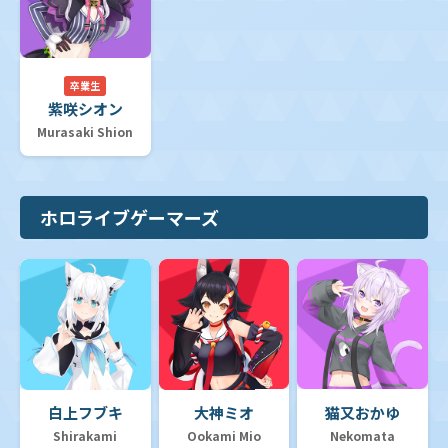
卒業生
紫咲シオン
Murasaki Shion
ホロライブゲーマーズ
白上フブキ
大神ミオ
猫又おかゆ
Shirakami
Ookami Mio
Nekomata