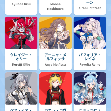
ーン
Ayunda Risu
Moona
Airani Iofifteen
Hoshinova
クレイジー・
アーニャ・メ
パヴォリア・
オリー
ルフィッサ
レイネ
Kureiji Ollie
Anya Melfissa
Pavolia Reine
ベスティア・
カエラ・コヴ
こぼ・かなえ