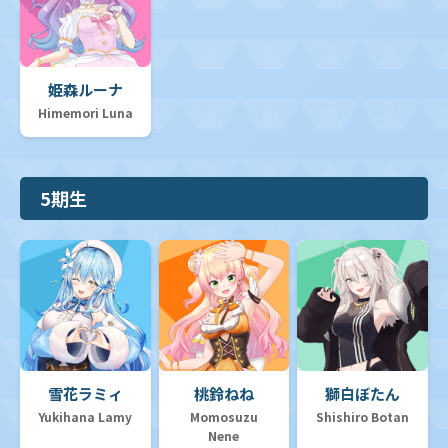
姫森ルーナ
Himemori Luna
5期生
雪花ラミィ
桃鈴ねね
獅白ぼたん
Yukihana Lamy
Momosuzu
Shishiro Botan
Nene