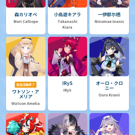
森カリオペ
小鳥遊キアラ
一伊那尓栖
Mori Calliope
Takanashi
Ninomae Inanis
Kiara
IRyS
オーロ・クロ
配信活動終了
ニー
IRyS
ワトソン・ア
Ouro Kronii
メリア
Watson Amelia