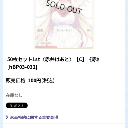
50枚セット1st〈赤井はあと〉【C】《赤》
[
hBP03-032
]
販売価格
:
100
円
(税込)
在庫なし
返品特約に関する重要事項