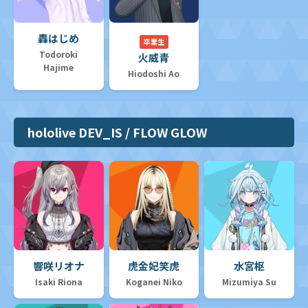
轟はじめ
卒業生
Todoroki
火威青
Hajime
Hiodoshi Ao
hololive DEV_IS / FLOW GLOW
響咲リオナ
虎金妃笑虎
水宮枢
Isaki Riona
Koganei Niko
Mizumiya Su