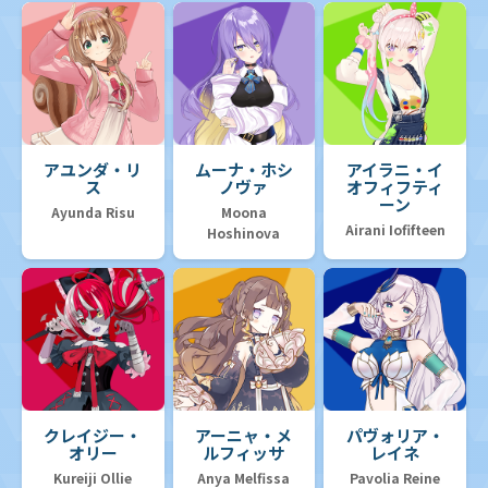
アユンダ・リ
ムーナ・ホシ
アイラニ・イ
ス
ノヴァ
オフィフティ
ーン
Ayunda Risu
Moona
Airani Iofifteen
Hoshinova
クレイジー・
アーニャ・メ
パヴォリア・
オリー
ルフィッサ
レイネ
Kureiji Ollie
Anya Melfissa
Pavolia Reine