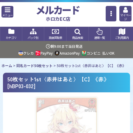
メルカード
メニュー
マイペー
ホロカEC店
ジ
カテゴリ
パック別
高価買取表
商品検索
通販一覧
ご利用案内
朝9:00まで当日発送
クレカ
PayPay
AmazonPay
コンビニ
払いOK
ホーム
>
同名カード50枚セット
>
50枚セット1st〈赤井はあと〉【C】《赤》
50枚セット1st〈赤井はあと〉【C】《赤》
[
hBP03-032
]