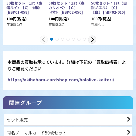
50枚セット：1st〈鷹
50枚セット：1st〈森
50枚セット：1st〈白
嶺ルイ〉【C】《赤》
カリオペ〉【Ｃ】
銀ノエル〉【C】
[
hBP01-058
]
《紫》
[
hBP02-056
]
《白》
[
hBP02-015
]
100
円
(税込)
100
円
(税込)
100
円
(税込)
1
在庫数 1点
在庫数 2点
在庫なし
本商品の買取も承っています。詳細は下記の「買取価格表」よ
りご確認ください
https://akihabara-cardshop.com/hololive-kaitori/
関連グループ
セット販売
同名ノーマルカード50枚セット