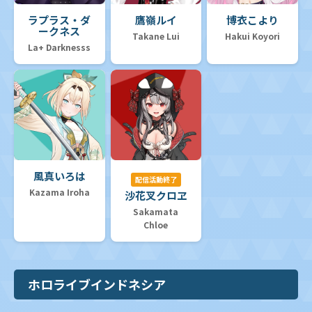
ラプラス・ダ
鷹嶺ルイ
博衣こより
ークネス
Takane Lui
Hakui Koyori
La+ Darknesss
風真いろは
配信活動終了
Kazama Iroha
沙花叉クロヱ
Sakamata
Chloe
ホロライブインドネシア