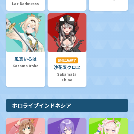
La+ Darknesss
風真いろは
配信活動終了
Kazama Iroha
沙花叉クロヱ
Sakamata
Chloe
ホロライブインドネシア