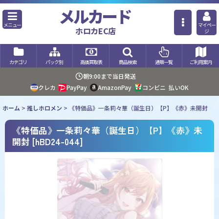
メルカード
メニュー
マイペー
ホロカEC店
ジ
カテゴリ
パック別
高価買取表
商品検索
通販一覧
ご利用案内
朝9:00まで当日発送
クレカ
PayPay
AmazonPay
コンビニ
払いOK
ホーム
>
推しホロメン
>
《特価品》一条莉々華（誕生日）【P】《赤》未開封
《特価品》一条莉々華（誕生日）【P】《赤》未
開封
[
hBD24-044
]