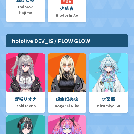
卒業生
Todoroki
火威青
Hajime
Hiodoshi Ao
hololive DEV_IS / FLOW GLOW
響咲リオナ
虎金妃笑虎
水宮枢
Isaki Riona
Koganei Niko
Mizumiya Su