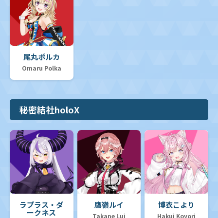
尾丸ポルカ
Omaru Polka
秘密結社holoX
ラプラス・ダ
鷹嶺ルイ
博衣こより
ークネス
Takane Lui
Hakui Koyori