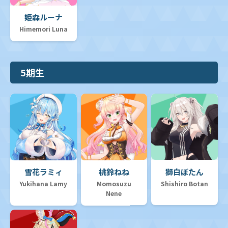
姫森ルーナ
Himemori Luna
5期生
雪花ラミィ
桃鈴ねね
獅白ぼたん
Yukihana Lamy
Momosuzu
Shishiro Botan
Nene