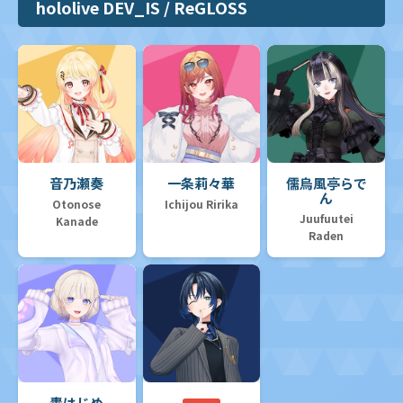
hololive DEV_IS / ReGLOSS
音乃瀬奏
一条莉々華
儒烏風亭らで
ん
Otonose
Ichijou Ririka
Juufuutei
Kanade
Raden
轟はじめ