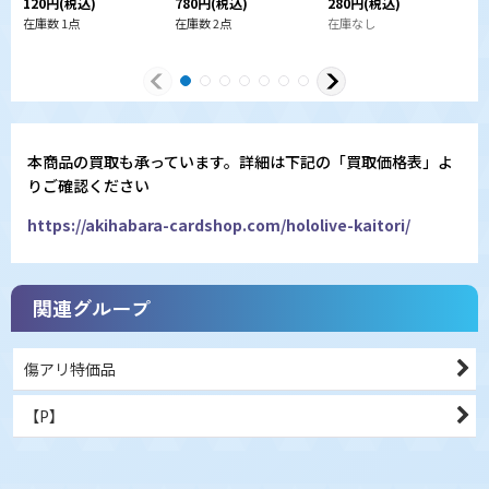
120
円
(税込)
780
円
(税込)
280
円
(税込)
3
在庫数 1点
在庫数 2点
在庫なし
本商品の買取も承っています。詳細は下記の「買取価格表」よ
りご確認ください
https://akihabara-cardshop.com/hololive-kaitori/
関連グループ
傷アリ特価品
【P】