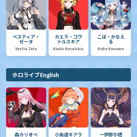
ベスティア・
カエラ・コヴ
こぼ・かなえ
ゼータ
ァルスキア
る
Vestia Zeta
Kaela Kovalskia
Kobo Kanaeru
ホロライブEnglish
森カリオペ
小鳥遊キアラ
一伊那尓栖