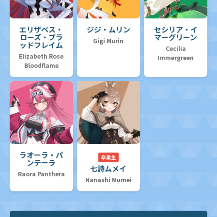
エリザベス・
ジジ・ムリン
セシリア・イ
ローズ・ブラ
マーグリーン
Gigi Murin
ッドフレイム
Cecilia
Elizabeth Rose
Immergreen
Bloodflame
ラオーラ・パ
卒業生
ンテーラ
七詩ムメイ
Raora Panthera
Nanashi Mumei