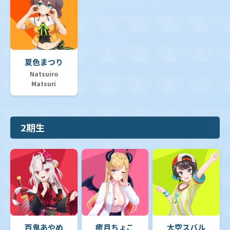
夏色まつり
Natsuiro
Matsuri
2期生
百鬼あやめ
癒月ちょこ
大空スバル