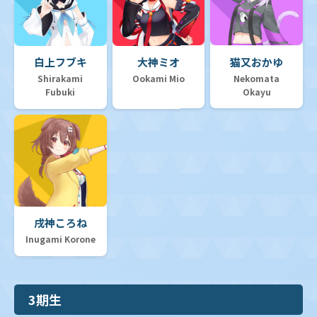
白上フブキ
大神ミオ
猫又おかゆ
Shirakami
Ookami Mio
Nekomata
Fubuki
Okayu
戌神ころね
Inugami Korone
3期生