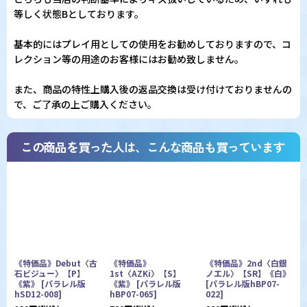
等しく状態Bとしております。
基本的にはプレイ用としての使用をお勧めしておりますので、コ
レクション等の用途のお客様にはお勧め致しません。
また、商品の特性上購入後の返品交換は受け付けておりませんの
で、ご了承の上ご購入ください。
この商品を買った人は、こんな商品も買っています
《特価品》Debut〈古
《特価品》
《特価品》2nd〈白銀
石ビジュー〉【P】
1st〈AZKi〉【S】
ノエル〉【SR】《白》
《紫》
[
パラレル版
《紫》
[
パラレル版
[
パラレル版hBP07-
hSD12-008
]
hBP07-065
]
022
]
ル