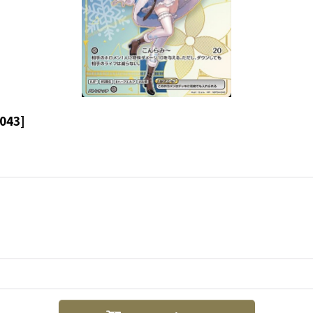
043
]