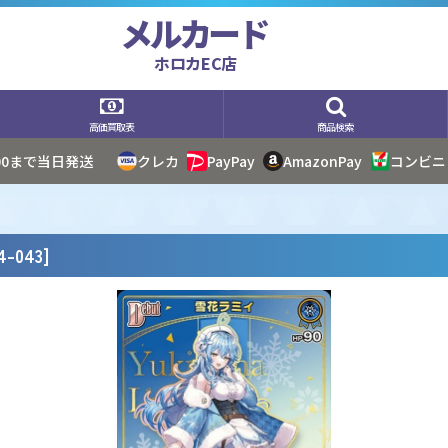
メルカード
ホロカEC店
高価買取表
商品検索
:00まで当日発送
クレカ
PayPay
AmazonPay
コンビニ
-043
]