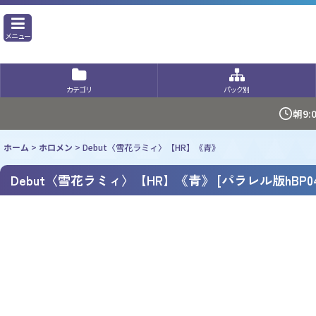
メニュー
カテゴリ
パック別
朝9
ホーム
>
ホロメン
>
Debut〈雪花ラミィ〉【HR】《青》
Debut〈雪花ラミィ〉【HR】《青》
[
パラレル版hBP04