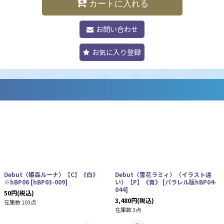
カートに入れる
お問い合わせ
お気に入り登録
Debut〈姫森ルーナ〉【C】《白》
Debut〈雪花ラミィ〉（イラスト違
※hBP06
[
hBP03-009
]
い）【P】《青》
[
パラレル版hBP04-
044
]
50
円
(税込)
3,480
円
(税込)
在庫数 103点
在庫数 3点