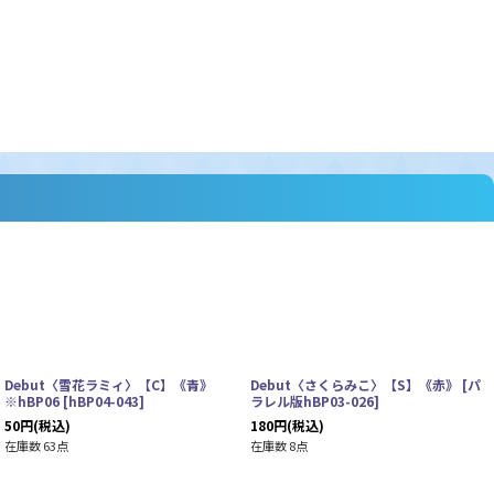
Debut〈雪花ラミィ〉【C】《青》
Debut〈さくらみこ〉【S】《赤》
[
パ
※hBP06
[
hBP04-043
]
ラレル版hBP03-026
]
50
円
(税込)
180
円
(税込)
在庫数 63点
在庫数 8点