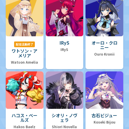
IRyS
オーロ・クロ
配信活動終了
ニー
IRyS
ワトソン・ア
Ouro Kronii
メリア
Watson Amelia
ハコス・ベー
シオリ・ノヴ
古石ビジュー
ルズ
ェラ
Koseki Bijou
Hakos Baelz
Shiori Novella