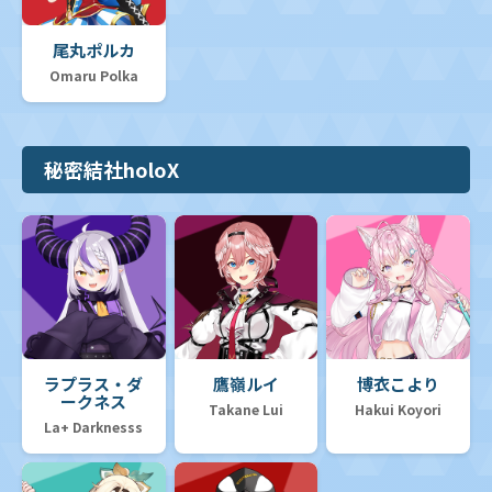
尾丸ポルカ
Omaru Polka
秘密結社holoX
ラプラス・ダ
鷹嶺ルイ
博衣こより
ークネス
Takane Lui
Hakui Koyori
La+ Darknesss