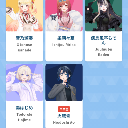
音乃瀬奏
一条莉々華
儒烏風亭らで
ん
Otonose
Ichijou Ririka
Juufuutei
Kanade
Raden
轟はじめ
卒業生
Todoroki
火威青
Hajime
Hiodoshi Ao