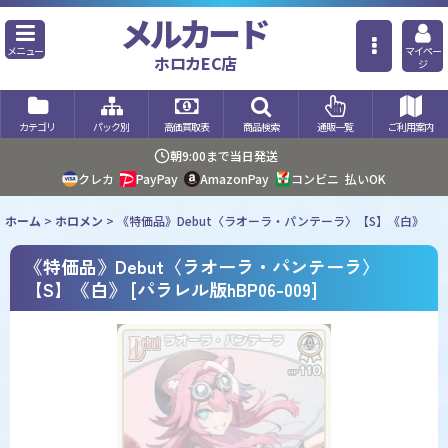
メルカード
メニュー
マイペー
ホロカEC店
ジ
カテゴリ
パック別
高価買取表
商品検索
通販一覧
ご利用案内
朝9:00まで当日発送
クレカ
PayPay
AmazonPay
コンビニ
払いOK
ホーム
>
ホロメン
>
《特価品》Debut〈ラオーラ・パンテーラ〉【S】《白》
《特価品》Debut〈ラオーラ・パンテーラ〉
【S】《白》
[
パラレル版hBP06-009
]