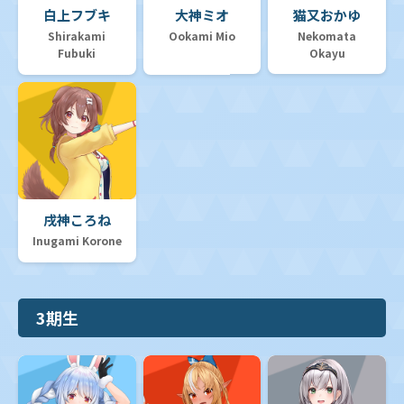
白上フブキ
大神ミオ
猫又おかゆ
Shirakami
Ookami Mio
Nekomata
Fubuki
Okayu
戌神ころね
Inugami Korone
3期生