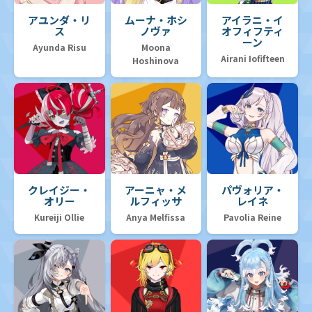
アユンダ・リ
ムーナ・ホシ
アイラニ・イ
ス
ノヴァ
オフィフティ
ーン
Ayunda Risu
Moona
Airani Iofifteen
Hoshinova
クレイジー・
アーニャ・メ
パヴォリア・
オリー
ルフィッサ
レイネ
Kureiji Ollie
Anya Melfissa
Pavolia Reine