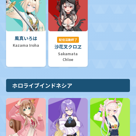
風真いろは
配信活動終了
Kazama Iroha
沙花叉クロヱ
Sakamata
Chloe
ホロライブインドネシア