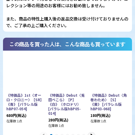
レクション等の用途のお客様にはお勧め致しません。
また、商品の特性上購入後の返品交換は受け付けておりませんの
で、ご了承の上ご購入ください。
この商品を買った人は、こんな商品も買っています
《特価品》1st〈オー
《特価品》Debut〈兎
《特価品》Debut〈角
ロ・クロニー〉【SR】
田ぺこら〉【P】
巻わため〉【S】
《青》
[
パラレル版
《白》（ホロドリ）
《黄》
[
パラレル版
ラ
hBP07-054
]
[
パラレル版hBP05-
hBP03-068
]
1
014
]
680
円
(税込)
180
円
(税込)
在
280
円
(税込)
在庫数 1点
在庫数 1点
在庫数 1点