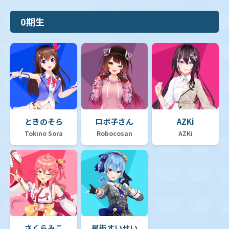
0期生
ときのそら
ロボ子さん
AZKi
Tokino Sora
Robocosan
AZKi
さくらみこ
星街すいせい