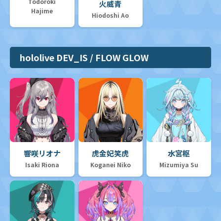
Todoroki
火威青
Hajime
Hiodoshi Ao
hololive DEV_IS / FLOW GLOW
響咲リオナ
虎金妃笑虎
水宮枢
Isaki Riona
Koganei Niko
Mizumiya Su