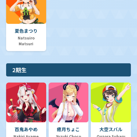
夏色まつり
Natsuiro
Matsuri
2期生
百鬼あやめ
癒月ちょこ
大空スバル
Nakiri Ayame
Yuzuki Choco
Oozora Subaru