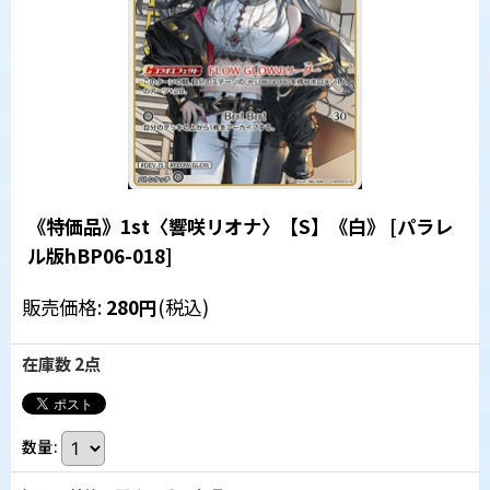
《特価品》1st〈響咲リオナ〉【S】《白》
[
パラレ
ル版hBP06-018
]
販売価格
:
280
円
(税込)
在庫数 2点
数量
: