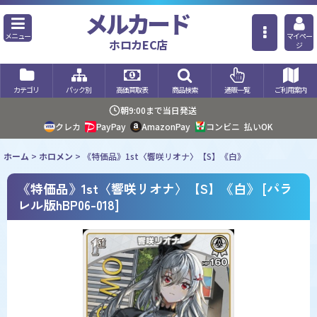
メルカード
メニュー
マイペー
ホロカEC店
ジ
カテゴリ
パック別
高価買取表
商品検索
通販一覧
ご利用案内
朝9:00まで当日発送
クレカ
PayPay
AmazonPay
コンビニ
払いOK
ホーム
>
ホロメン
>
《特価品》1st〈響咲リオナ〉【S】《白》
《特価品》1st〈響咲リオナ〉【S】《白》
[
パラ
レル版hBP06-018
]