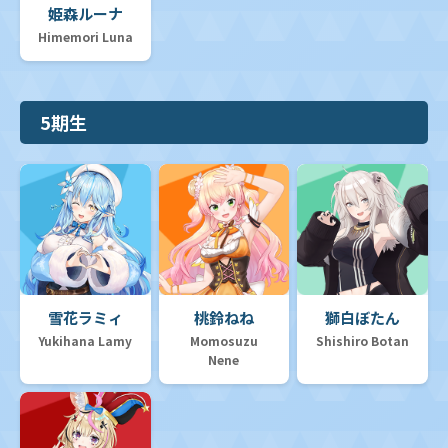
姫森ルーナ
Himemori Luna
5期生
雪花ラミィ
桃鈴ねね
獅白ぼたん
Yukihana Lamy
Momosuzu
Shishiro Botan
Nene