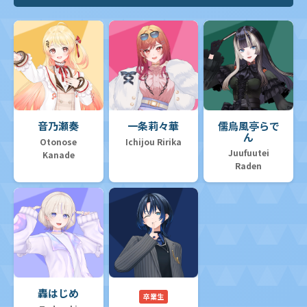
音乃瀬奏
一条莉々華
儒烏風亭らで
ん
Otonose
Ichijou Ririka
Juufuutei
Kanade
Raden
轟はじめ
卒業生