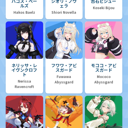
ハコス・ベー
シオリ・ノヴ
古石ビジュー
ルズ
ェラ
Koseki Bijou
Hakos Baelz
Shiori Novella
ネリッサ・レ
フワワ・アビ
モココ・アビ
イヴンクロフ
スガード
スガード
ト
Fuwawa
Mococo
Nerissa
Abyssgard
Abyssgard
Ravencroft