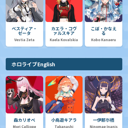
ベスティア・
カエラ・コヴ
こぼ・かなえ
ゼータ
ァルスキア
る
Vestia Zeta
Kaela Kovalskia
Kobo Kanaeru
ホロライブEnglish
森カリオペ
小鳥遊キアラ
一伊那尓栖
Mori Calliope
Takanashi
Ninomae Inanis