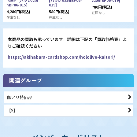
《白》
[
パラレル版
[
パラレル版hBP06-
ル版hBP06-019
]
hBP06-015
]
019
]
780
円
(税込)
4,280
円
(税込)
580
円
(税込)
在庫なし
在庫なし
在庫なし
本商品の買取も承っています。詳細は下記の「買取価格表」よ
りご確認ください
https://akihabara-cardshop.com/hololive-kaitori/
関連グループ
傷アリ特価品
【S】