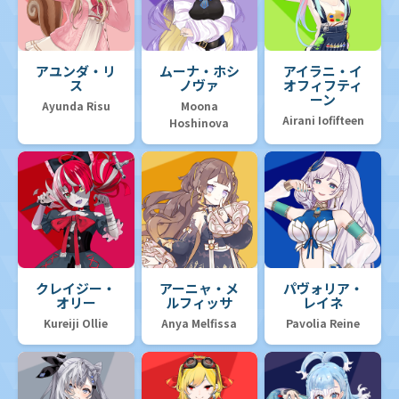
アユンダ・リ
ムーナ・ホシ
アイラニ・イ
ス
ノヴァ
オフィフティ
ーン
Ayunda Risu
Moona
Airani Iofifteen
Hoshinova
クレイジー・
アーニャ・メ
パヴォリア・
オリー
ルフィッサ
レイネ
Kureiji Ollie
Anya Melfissa
Pavolia Reine