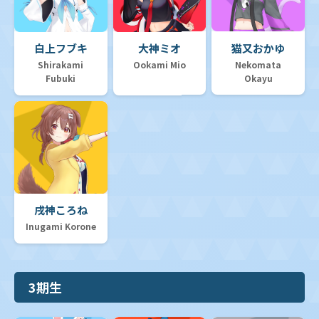
白上フブキ
大神ミオ
猫又おかゆ
Shirakami
Ookami Mio
Nekomata
Fubuki
Okayu
戌神ころね
Inugami Korone
3期生