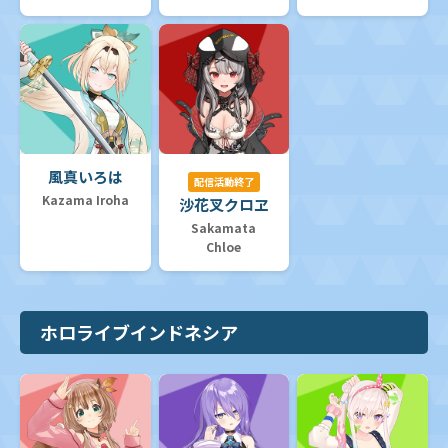
風真いろは
配信活動終了
Kazama Iroha
沙花叉クロヱ
Sakamata
Chloe
ホロライブインドネシア