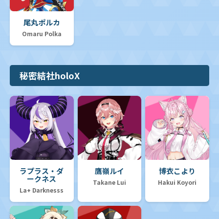
尾丸ポルカ
Omaru Polka
秘密結社holoX
ラプラス・ダ
鷹嶺ルイ
博衣こより
ークネス
Takane Lui
Hakui Koyori
La+ Darknesss