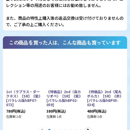
レクション等の用途のお客様にはお勧め致しません。
また、商品の特性上購入後の返品交換は受け付けておりませんの
で、ご了承の上ご購入ください。
この商品を買った人は、こんな商品も買っています
1st〈ラプラス・ダー
《特価品》2nd〈森カ
《特価品》2nd〈尾丸
クネス〉【SR】《紫》
リオペ〉【SR】《紫》
ポルカ〉【SR】《赤》
[
パラレル版hBP07-
[
パラレル版hBP02-
[
パラレル版hBP05-
レ
073
]
059
]
034
]
1
780
円
(税込)
380
円
(税込)
480
円
(税込)
在
在庫数 2点
在庫数 1点
在庫数 5点