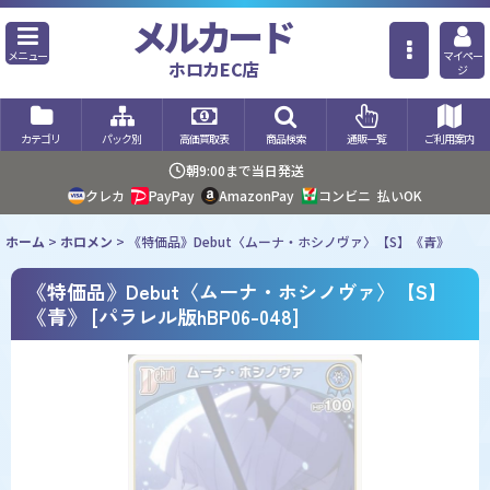
メルカード
メニュー
マイペー
ホロカEC店
ジ
カテゴリ
パック別
高価買取表
商品検索
通販一覧
ご利用案内
朝9:00まで当日発送
クレカ
PayPay
AmazonPay
コンビニ
払いOK
ホーム
>
ホロメン
>
《特価品》Debut〈ムーナ・ホシノヴァ〉【S】《青》
《特価品》Debut〈ムーナ・ホシノヴァ〉【S】
《青》
[
パラレル版hBP06-048
]