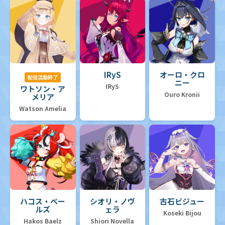
IRyS
オーロ・クロ
配信活動終了
ニー
IRyS
ワトソン・ア
Ouro Kronii
メリア
Watson Amelia
ハコス・ベー
シオリ・ノヴ
古石ビジュー
ルズ
ェラ
Koseki Bijou
Hakos Baelz
Shiori Novella