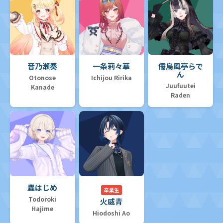
音乃瀬奏
一条莉々華
儒烏風亭らで
ん
Otonose
Ichijou Ririka
Juufuutei
Kanade
Raden
轟はじめ
卒業生
Todoroki
火威青
Hajime
Hiodoshi Ao