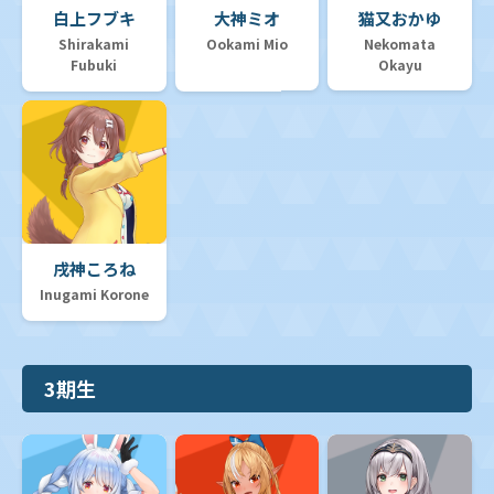
白上フブキ
大神ミオ
猫又おかゆ
Shirakami
Ookami Mio
Nekomata
Fubuki
Okayu
戌神ころね
Inugami Korone
3期生