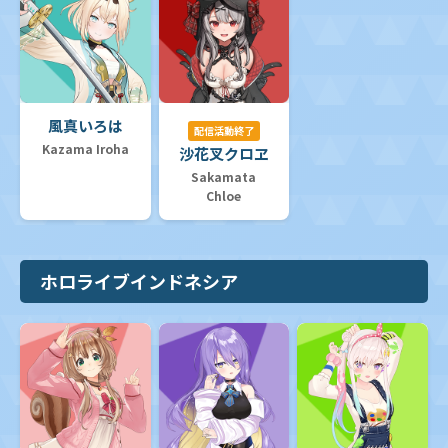
風真いろは
配信活動終了
Kazama Iroha
沙花叉クロヱ
Sakamata
Chloe
ホロライブインドネシア