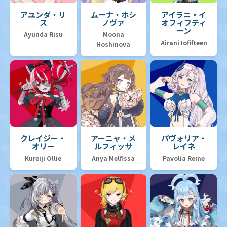
アユンダ・リ
ムーナ・ホシ
アイラニ・イ
ス
ノヴァ
オフィフティ
ーン
Ayunda Risu
Moona
Airani Iofifteen
Hoshinova
クレイジー・
アーニャ・メ
パヴォリア・
オリー
ルフィッサ
レイネ
Kureiji Ollie
Anya Melfissa
Pavolia Reine