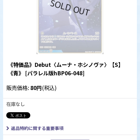
《特価品》Debut〈ムーナ・ホシノヴァ〉【S】
《青》
[
パラレル版hBP06-048
]
販売価格
:
80
円
(税込)
在庫なし
返品特約に関する重要事項