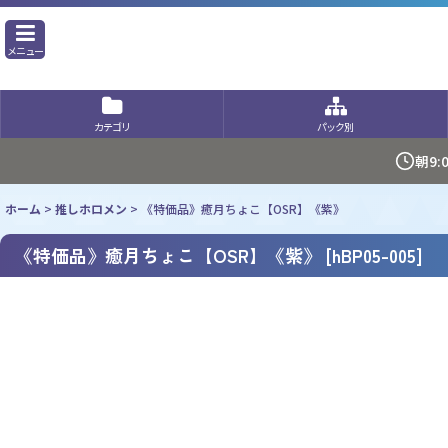
メニュー
カテゴリ
パック別
朝9
ホーム
>
推しホロメン
>
《特価品》癒月ちょこ【OSR】《紫》
《特価品》癒月ちょこ【OSR】《紫》
[
hBP05-005
]