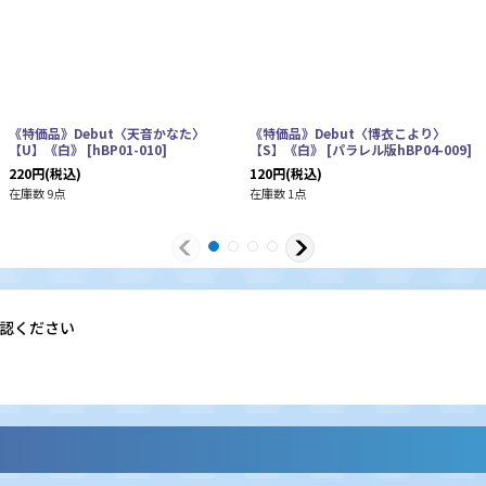
《特価品》Debut〈天音かなた〉
《特価品》Debut〈博衣こより〉
【U】《白》
[
hBP01-010
]
【S】《白》
[
パラレル版hBP04-009
]
220
円
(税込)
120
円
(税込)
在庫数 9点
在庫数 1点
認ください