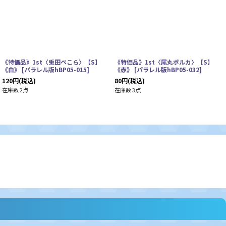
《特価品》1st〈兎田ぺこら〉【S】
《特価品》1st〈尾丸ポルカ〉【S】
《白》
[
パラレル版hBP05-015
]
《赤》
[
パラレル版hBP05-032
]
120
円
(税込)
80
円
(税込)
在庫数 2点
在庫数 3点