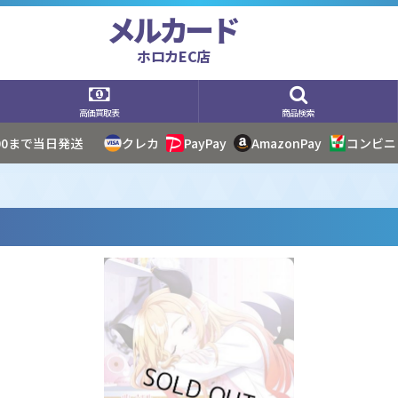
メルカード
ホロカEC店
高価買取表
商品検索
:00まで当日発送
クレカ
PayPay
AmazonPay
コンビニ