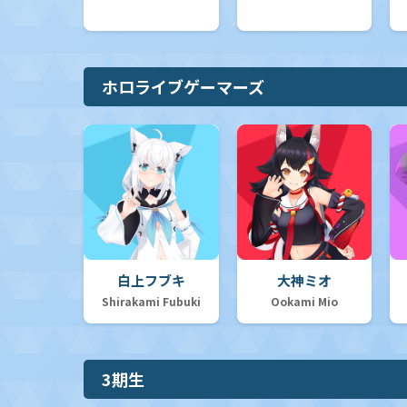
ホロライブゲーマーズ
白上フブキ
大神ミオ
Shirakami Fubuki
Ookami Mio
3期生