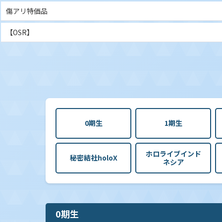
傷アリ特価品
【OSR】
0期生
1期生
ホロライブインド
秘密結社holoX
ネシア
0期生