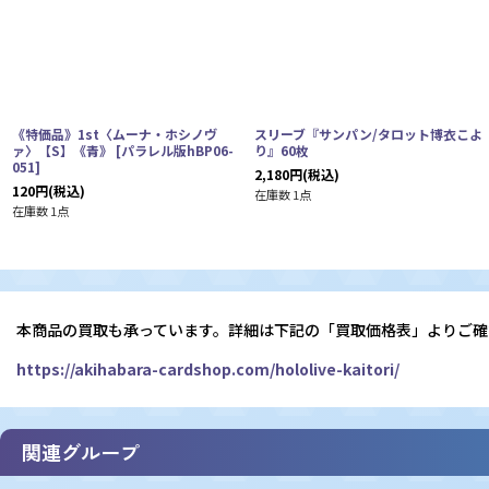
《特価品》1st〈ムーナ・ホシノヴ
スリーブ『サンパン/タロット博衣こよ
ァ〉【S】《青》
[
パラレル版hBP06-
り』60枚
051
]
2,180
円
(税込)
120
円
(税込)
在庫数 1点
在庫数 1点
本商品の買取も承っています。詳細は下記の「買取価格表」よりご確
https://akihabara-cardshop.com/hololive-kaitori/
関連グループ