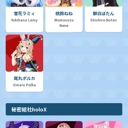
雪花ラミィ
桃鈴ねね
獅白ぼたん
Yukihana Lamy
Momosuzu
Shishiro Botan
Nene
尾丸ポルカ
Omaru Polka
秘密結社holoX