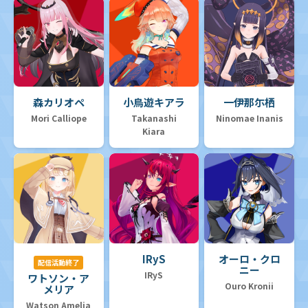
森カリオペ
小鳥遊キアラ
一伊那尓栖
Mori Calliope
Takanashi
Ninomae Inanis
Kiara
IRyS
オーロ・クロ
配信活動終了
ニー
IRyS
ワトソン・ア
Ouro Kronii
メリア
Watson Amelia