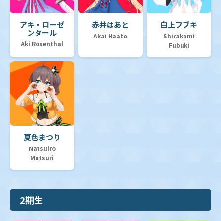
アキ・ローゼ
赤井はあと
白上フブキ
ンタール
Akai Haato
Shirakami
Aki Rosenthal
Fubuki
夏色まつり
Natsuiro
Matsuri
2期生