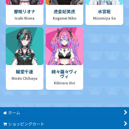
響咲リオナ
虎金妃笑虎
水宮枢
Isaki Riona
Koganei Niko
Mizumiya Su
輪堂千速
綺々羅々ヴィ
ヴィ
Rindo Chihaya
Kikirara Vivi
ホーム
ショッピングカート