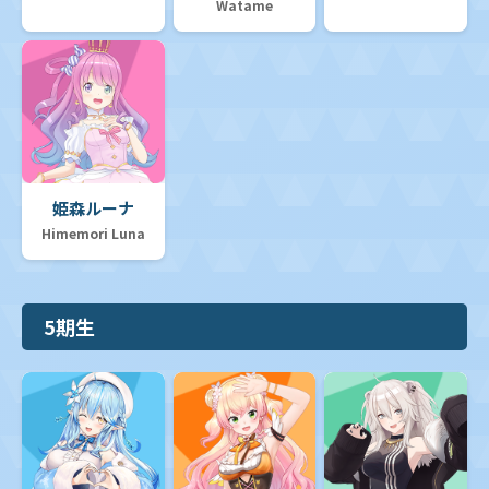
Watame
姫森ルーナ
Himemori Luna
5期生