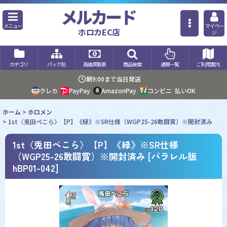
メルカード
メニュー
マイペー
ホロカEC店
ジ
カテゴリ
パック別
高価買取表
商品検索
通販一覧
ご利用案内
朝9:00まで当日発送
クレカ
PayPay
AmazonPay
コンビニ
払いOK
ホーム
>
ホロメン
>
1st〈兎田ぺこら〉【P】《緑》※SR仕様（WGP25-26敢闘賞）※開封済み
1st〈兎田ぺこら〉【P】《緑》※SR仕様
（WGP25-26敢闘賞）※開封済み
[
パラレル版
hBP01-042
]