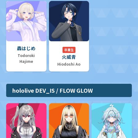
轟はじめ
卒業生
Todoroki
火威青
Hajime
Hiodoshi Ao
hololive DEV_IS / FLOW GLOW