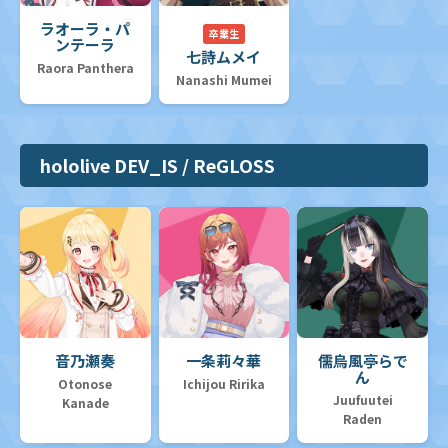
ラオーラ・パ
卒業生
ンテーラ
七詩ムメイ
Raora Panthera
Nanashi Mumei
hololive DEV_IS / ReGLOSS
音乃瀬奏
一条莉々華
儒烏風亭らで
ん
Otonose
Ichijou Ririka
Juufuutei
Kanade
Raden