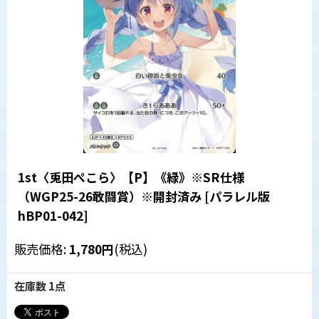
1st〈兎田ぺこら〉【P】《緑》※SR仕様
（WGP25-26敢闘賞）※開封済み
[
パラレル版
hBP01-042
]
販売価格
:
1,780
円
(税込)
在庫数 1点