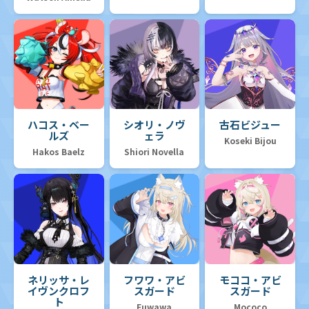
ハコス・ベー
シオリ・ノヴ
古石ビジュー
ルズ
ェラ
Koseki Bijou
Hakos Baelz
Shiori Novella
ネリッサ・レ
フワワ・アビ
モココ・アビ
イヴンクロフ
スガード
スガード
ト
Fuwawa
Mococo