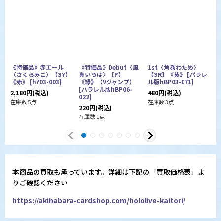
《特価品》赤エール
《特価品》Debut〈風
1st〈角巻わため〉
（さくらみこ）【SY】
真いろは〉【P】
【SR】《黄》
[
パラレ
《赤》
[
hY03-003
]
《緑》（Vジャンプ）
ル版hBP03-071
]
[
[
パラレル版hBP06-
0
2,180
円
(税込)
480
円
(税込)
022
]
3
在庫数 5点
在庫数 3点
220
円
(税込)
在
在庫数 1点
本商品の買取も承っています。詳細は下記の「買取価格表」よ
りご確認ください
https://akihabara-cardshop.com/hololive-kaitori/