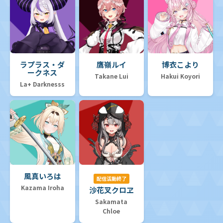
ラプラス・ダ
鷹嶺ルイ
博衣こより
ークネス
Takane Lui
Hakui Koyori
La+ Darknesss
風真いろは
配信活動終了
Kazama Iroha
沙花叉クロヱ
Sakamata
Chloe