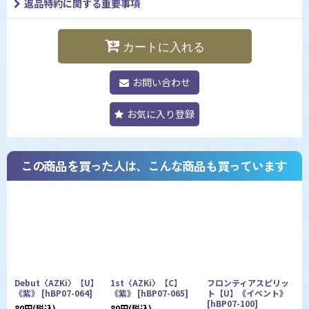
返品特約に関する重要事項
カートに入れる
お問い合わせ
お気に入り登録
この商品を買った人は、こんな商品も買っています
Debut〈AZKi〉【U】
1st〈AZKi〉【C】
フロンティアスピリッ
D
《紫》
[
hBP07-064
]
《紫》
[
hBP07-065
]
ト【U】《イベント》
[
hBP07-100
]
80
円
(税込)
80
円
(税込)
8