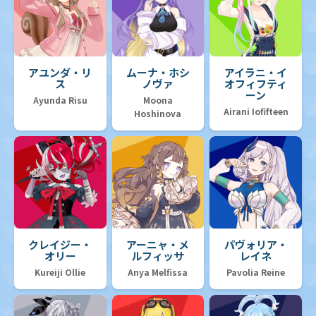
アユンダ・リ
ムーナ・ホシ
アイラニ・イ
ス
ノヴァ
オフィフティ
ーン
Ayunda Risu
Moona
Airani Iofifteen
Hoshinova
クレイジー・
アーニャ・メ
パヴォリア・
オリー
ルフィッサ
レイネ
Kureiji Ollie
Anya Melfissa
Pavolia Reine