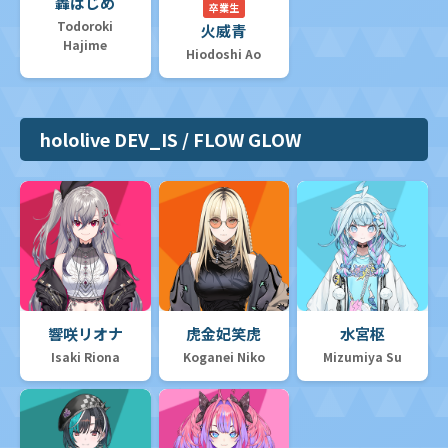
轟はじめ
卒業生
Todoroki
火威青
Hajime
Hiodoshi Ao
hololive DEV_IS / FLOW GLOW
響咲リオナ
虎金妃笑虎
水宮枢
Isaki Riona
Koganei Niko
Mizumiya Su