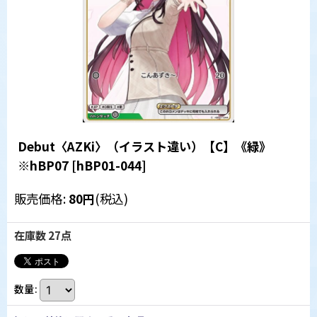
Debut〈AZKi〉（イラスト違い）【C】《緑》
※hBP07
[
hBP01-044
]
販売価格
:
80
円
(税込)
在庫数 27点
数量
: