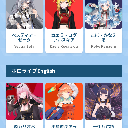
ベスティア・
カエラ・コヴ
こぼ・かなえ
ゼータ
ァルスキア
る
Vestia Zeta
Kaela Kovalskia
Kobo Kanaeru
ホロライブEnglish
森カリオペ
小鳥遊キアラ
一伊那尓栖