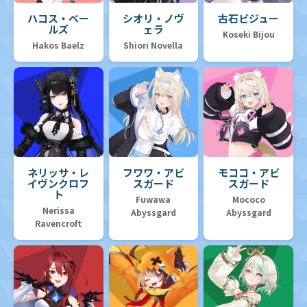
ハコス・ベー
シオリ・ノヴ
古石ビジュー
ルズ
ェラ
Koseki Bijou
Hakos Baelz
Shiori Novella
ネリッサ・レ
フワワ・アビ
モココ・アビ
イヴンクロフ
スガード
スガード
ト
Fuwawa
Mococo
Nerissa
Abyssgard
Abyssgard
Ravencroft