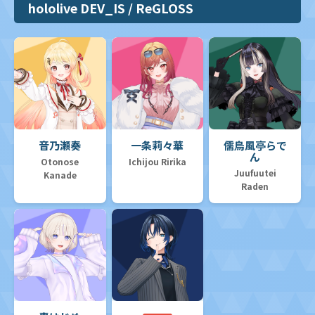
hololive DEV_IS / ReGLOSS
音乃瀬奏
一条莉々華
儒烏風亭らで
ん
Otonose
Ichijou Ririka
Juufuutei
Kanade
Raden