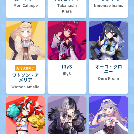
Mori Calliope
Takanashi
Ninomae Inanis
Kiara
IRyS
オーロ・クロ
配信活動終了
ニー
IRyS
ワトソン・ア
Ouro Kronii
メリア
Watson Amelia