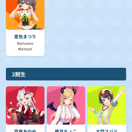
夏色まつり
Natsuiro
Matsuri
2期生
百鬼あやめ
癒月ちょこ
大空スバル