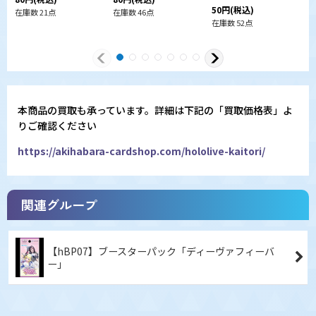
50
円
(税込)
在庫数 21点
在庫数 46点
在
在庫数 52点
本商品の買取も承っています。詳細は下記の「買取価格表」よ
りご確認ください
https://akihabara-cardshop.com/hololive-kaitori/
関連グループ
【hBP07】ブースターパック「ディーヴァフィーバ
ー」