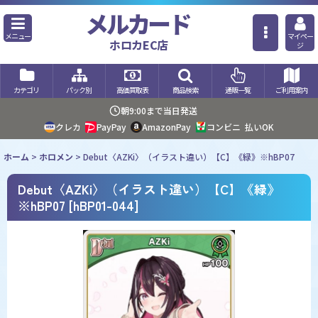
メルカード
メニュー
マイペー
ホロカEC店
ジ
カテゴリ
パック別
高価買取表
商品検索
通販一覧
ご利用案内
朝9:00まで当日発送
クレカ
PayPay
AmazonPay
コンビニ
払いOK
ホーム
>
ホロメン
>
Debut〈AZKi〉（イラスト違い）【C】《緑》※hBP07
Debut〈AZKi〉（イラスト違い）【C】《緑》
※hBP07
[
hBP01-044
]