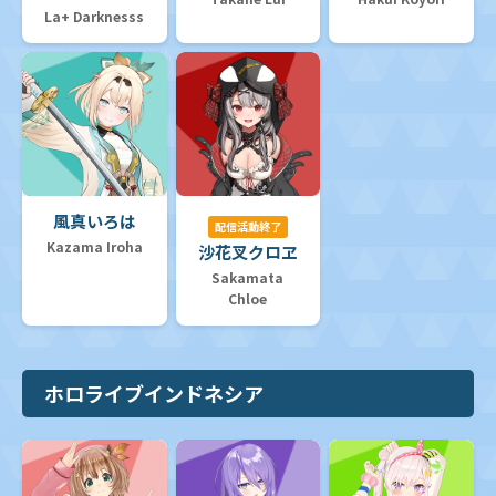
La+ Darknesss
風真いろは
配信活動終了
Kazama Iroha
沙花叉クロヱ
Sakamata
Chloe
ホロライブインドネシア