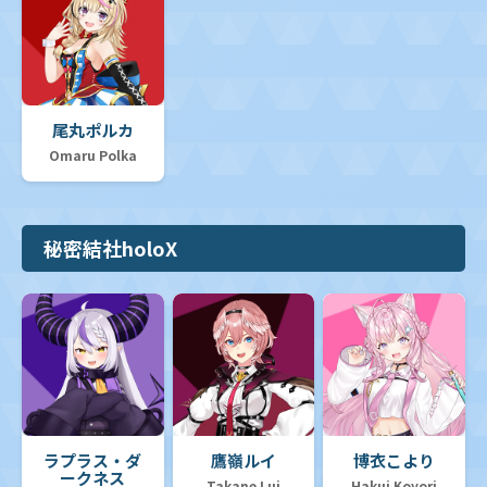
尾丸ポルカ
Omaru Polka
秘密結社holoX
ラプラス・ダ
鷹嶺ルイ
博衣こより
ークネス
Takane Lui
Hakui Koyori