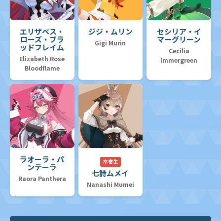
エリザベス・
ジジ・ムリン
セシリア・イ
ローズ・ブラ
マーグリーン
Gigi Murin
ッドフレイム
Cecilia
Elizabeth Rose
Immergreen
Bloodflame
ラオーラ・パ
卒業生
ンテーラ
七詩ムメイ
Raora Panthera
Nanashi Mumei