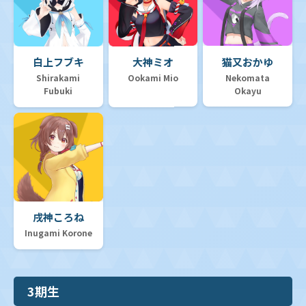
白上フブキ
大神ミオ
猫又おかゆ
Shirakami
Ookami Mio
Nekomata
Fubuki
Okayu
戌神ころね
Inugami Korone
3期生