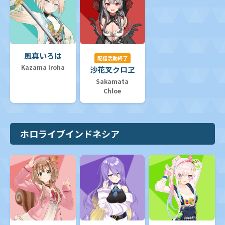
風真いろは
配信活動終了
Kazama Iroha
沙花叉クロヱ
Sakamata
Chloe
ホロライブインドネシア