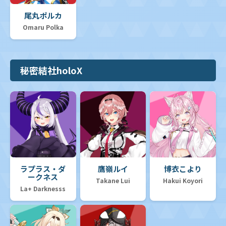
尾丸ポルカ
Omaru Polka
秘密結社holoX
ラプラス・ダ
鷹嶺ルイ
博衣こより
ークネス
Takane Lui
Hakui Koyori
La+ Darknesss