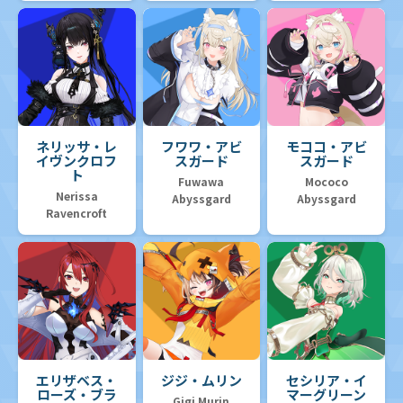
ネリッサ・レ
フワワ・アビ
モココ・アビ
イヴンクロフ
スガード
スガード
ト
Fuwawa
Mococo
Nerissa
Abyssgard
Abyssgard
Ravencroft
エリザベス・
ジジ・ムリン
セシリア・イ
ローズ・ブラ
マーグリーン
Gigi Murin