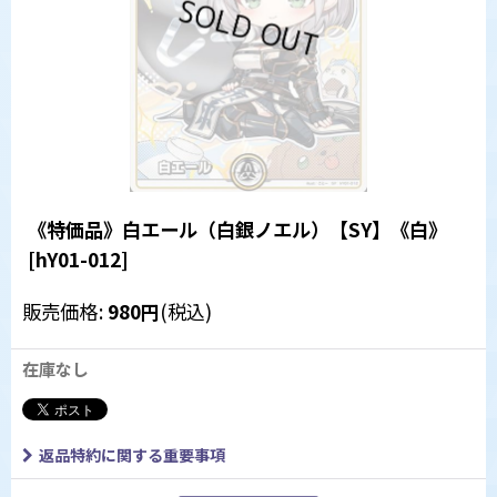
《特価品》白エール（白銀ノエル）【SY】《白》
[
hY01-012
]
販売価格
:
980
円
(税込)
在庫なし
返品特約に関する重要事項