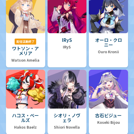
IRyS
オーロ・クロ
配信活動終了
ニー
IRyS
ワトソン・ア
Ouro Kronii
メリア
Watson Amelia
ハコス・ベー
シオリ・ノヴ
古石ビジュー
ルズ
ェラ
Koseki Bijou
Hakos Baelz
Shiori Novella