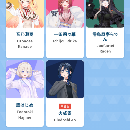
音乃瀬奏
一条莉々華
儒烏風亭らで
ん
Otonose
Ichijou Ririka
Juufuutei
Kanade
Raden
轟はじめ
卒業生
Todoroki
火威青
Hajime
Hiodoshi Ao