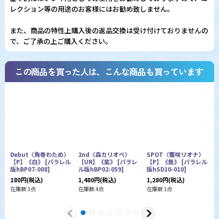
レクション等の用途のお客様にはお勧め致しません。
また、商品の特性上購入後の返品交換は受け付けておりませんの
で、ご了承の上ご購入ください。
この商品を買った人は、こんな商品も買っています
Debut〈角巻わため〉
2nd〈森カリオペ〉
SPOT〈響咲リオナ〉
【P】《白》
[
パラレル
【UR】《紫》
[
パラレ
【P】《無》
[
パラレル
版hBP07-008
]
ル版hBP02-059
]
版hSD10-010
]
ル
180
円
(税込)
1,480
円
(税込)
1,280
円
(税込)
3
在庫数 3点
在庫数 4点
在庫数 1点
在