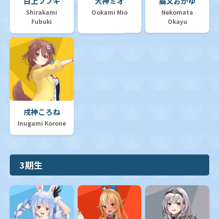
白上フブキ
大神ミオ
猫又おかゆ
Shirakami
Ookami Mio
Nekomata
Fubuki
Okayu
戌神ころね
Inugami Korone
3期生