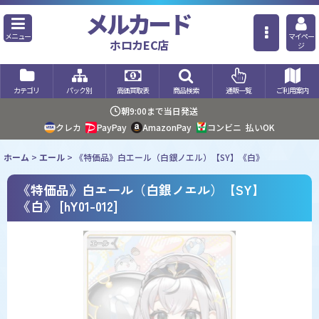
メルカード
メニュー
マイペー
ホロカEC店
ジ
カテゴリ
パック別
高価買取表
商品検索
通販一覧
ご利用案内
朝9:00まで当日発送
クレカ
PayPay
AmazonPay
コンビニ
払いOK
ホーム
>
エール
>
《特価品》白エール（白銀ノエル）【SY】《白》
《特価品》白エール（白銀ノエル）【SY】
《白》
[
hY01-012
]