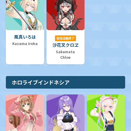
風真いろは
配信活動終了
Kazama Iroha
沙花叉クロヱ
Sakamata
Chloe
ホロライブインドネシア