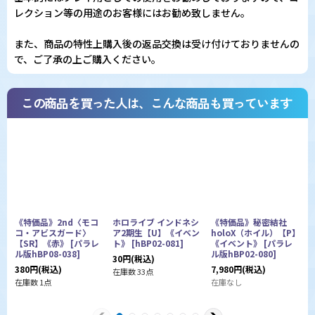
レクション等の用途のお客様にはお勧め致しません。
また、商品の特性上購入後の返品交換は受け付けておりませんの
で、ご了承の上ご購入ください。
この商品を買った人は、こんな商品も買っています
《特価品》2nd〈モコ
ホロライブ インドネシ
《特価品》秘密結社
コ・アビスガード〉
ア2期生【U】《イベン
holoX（ホイル）【P】
1
【SR】《赤》
[
パラレ
ト》
[
hBP02-081
]
《イベント》
[
パラレ
ル版hBP08-038
]
ル版hBP02-080
]
h
30
円
(税込)
380
円
(税込)
7,980
円
(税込)
1
在庫数 33点
在庫数 1点
在庫なし