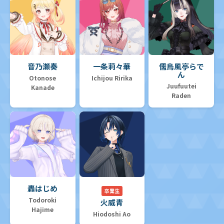
音乃瀬奏
一条莉々華
儒烏風亭らで
ん
Otonose
Ichijou Ririka
Juufuutei
Kanade
Raden
轟はじめ
卒業生
Todoroki
火威青
Hajime
Hiodoshi Ao