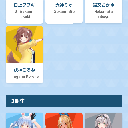
白上フブキ
大神ミオ
猫又おかゆ
Shirakami
Ookami Mio
Nekomata
Fubuki
Okayu
戌神ころね
Inugami Korone
3期生