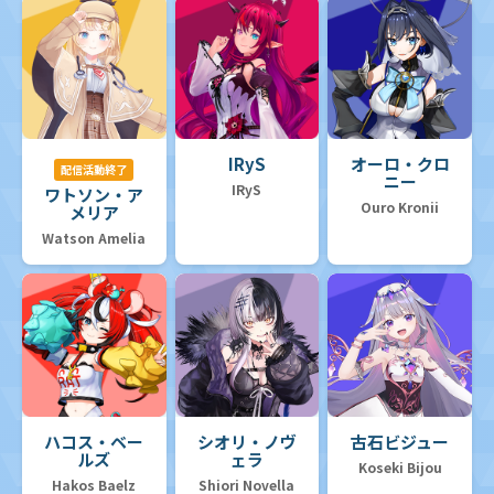
IRyS
オーロ・クロ
配信活動終了
ニー
IRyS
ワトソン・ア
Ouro Kronii
メリア
Watson Amelia
ハコス・ベー
シオリ・ノヴ
古石ビジュー
ルズ
ェラ
Koseki Bijou
Hakos Baelz
Shiori Novella