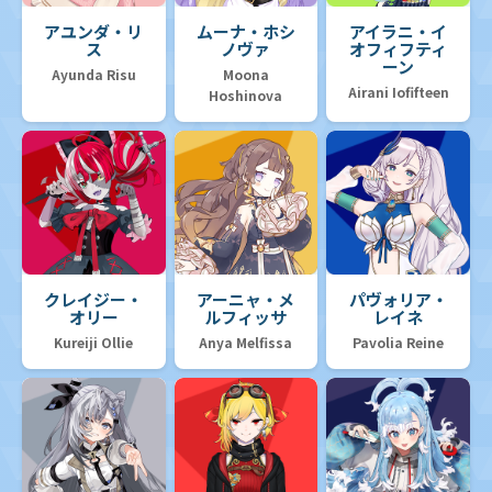
アユンダ・リ
ムーナ・ホシ
アイラニ・イ
ス
ノヴァ
オフィフティ
ーン
Ayunda Risu
Moona
Airani Iofifteen
Hoshinova
クレイジー・
アーニャ・メ
パヴォリア・
オリー
ルフィッサ
レイネ
Kureiji Ollie
Anya Melfissa
Pavolia Reine