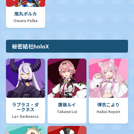
尾丸ポルカ
Omaru Polka
秘密結社holoX
ラプラス・ダ
鷹嶺ルイ
博衣こより
ークネス
Takane Lui
Hakui Koyori
La+ Darknesss