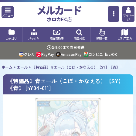
メルカード
メニュー
マイペー
ホロカEC店
ジ
カテゴリ
パック別
高価買取表
商品検索
通販一覧
ご利用案内
朝9:00まで当日発送
クレカ
PayPay
AmazonPay
コンビニ
払いOK
ホーム
>
エール
>
《特価品》青エール（こぼ・かなえる）【SY】《青》
《特価品》青エール（こぼ・かなえる）【SY】
《青》
[
hY04-011
]