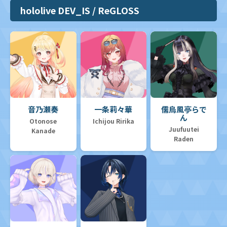
hololive DEV_IS / ReGLOSS
音乃瀬奏
一条莉々華
儒烏風亭らで
ん
Otonose
Ichijou Ririka
Juufuutei
Kanade
Raden