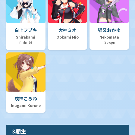
白上フブキ
大神ミオ
猫又おかゆ
Shirakami
Ookami Mio
Nekomata
Fubuki
Okayu
戌神ころね
Inugami Korone
3期生