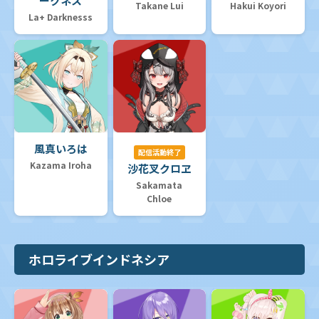
ークネス
Takane Lui
Hakui Koyori
La+ Darknesss
風真いろは
配信活動終了
Kazama Iroha
沙花叉クロヱ
Sakamata
Chloe
ホロライブインドネシア