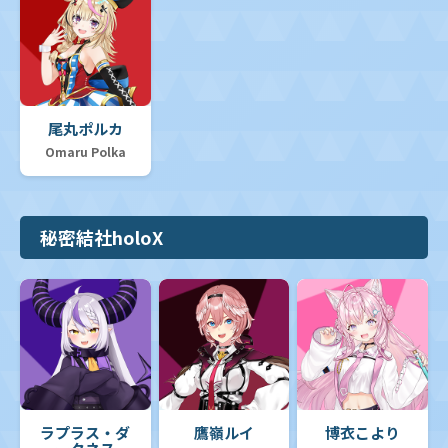
尾丸ポルカ
Omaru Polka
秘密結社holoX
ラプラス・ダ
鷹嶺ルイ
博衣こより