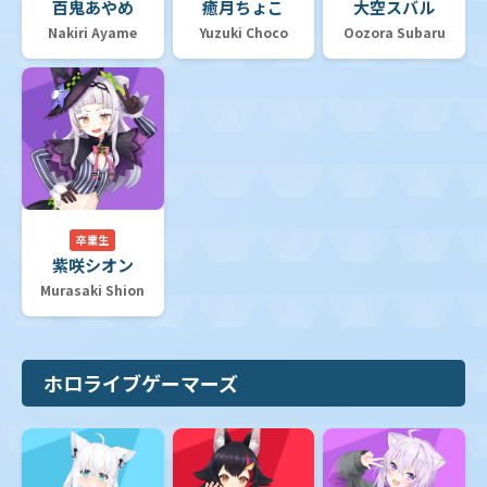
百鬼あやめ
癒月ちょこ
大空スバル
Nakiri Ayame
Yuzuki Choco
Oozora Subaru
卒業生
紫咲シオン
Murasaki Shion
ホロライブゲーマーズ