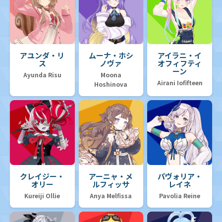
アユンダ・リ
ムーナ・ホシ
アイラニ・イ
ス
ノヴァ
オフィフティ
ーン
Ayunda Risu
Moona
Airani Iofifteen
Hoshinova
クレイジー・
アーニャ・メ
パヴォリア・
オリー
ルフィッサ
レイネ
Kureiji Ollie
Anya Melfissa
Pavolia Reine