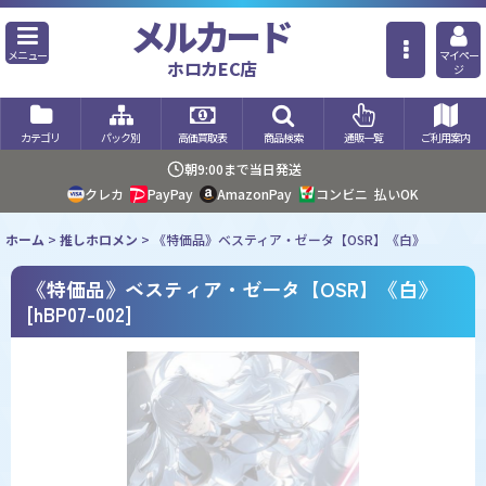
メルカード
メニュー
マイペー
ホロカEC店
ジ
カテゴリ
パック別
高価買取表
商品検索
通販一覧
ご利用案内
朝9:00まで当日発送
クレカ
PayPay
AmazonPay
コンビニ
払いOK
ホーム
>
推しホロメン
>
《特価品》ベスティア・ゼータ【OSR】《白》
《特価品》ベスティア・ゼータ【OSR】《白》
[
hBP07-002
]