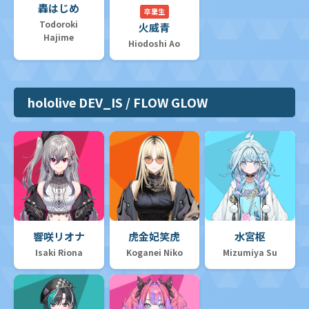
轟はじめ
卒業生
Todoroki
火威青
Hajime
Hiodoshi Ao
hololive DEV_IS / FLOW GLOW
響咲リオナ
虎金妃笑虎
水宮枢
Isaki Riona
Koganei Niko
Mizumiya Su