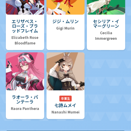
エリザベス・
ジジ・ムリン
セシリア・イ
ローズ・ブラ
マーグリーン
Gigi Murin
ッドフレイム
Cecilia
Elizabeth Rose
Immergreen
Bloodflame
ラオーラ・パ
卒業生
ンテーラ
七詩ムメイ
Raora Panthera
Nanashi Mumei