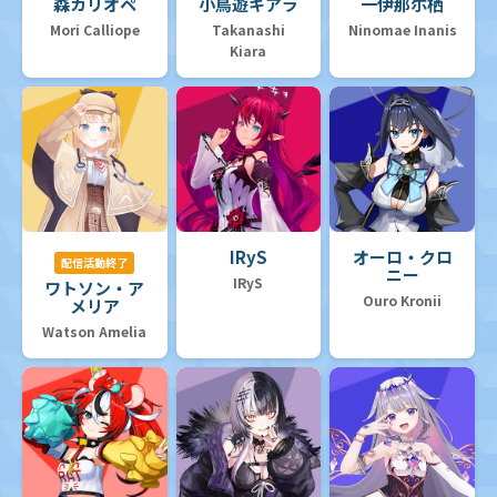
森カリオペ
小鳥遊キアラ
一伊那尓栖
Mori Calliope
Takanashi
Ninomae Inanis
Kiara
IRyS
オーロ・クロ
配信活動終了
ニー
IRyS
ワトソン・ア
Ouro Kronii
メリア
Watson Amelia